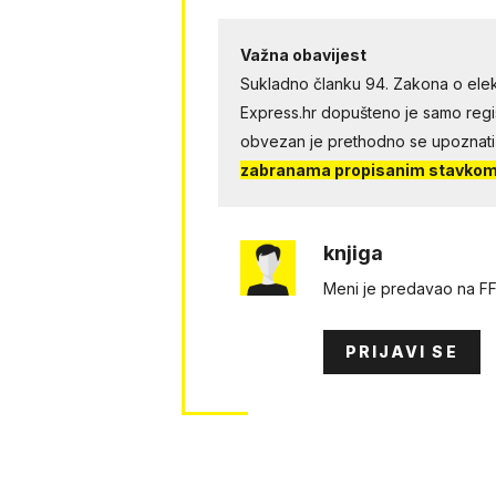
Važna obavijest
Sukladno članku 94. Zakona o elek
Express.hr dopušteno je samo regist
obvezan je prethodno se upoznati
zabranama propisanim stavkom 
knjiga
Meni je predavao na FF, 
PRIJAVI SE