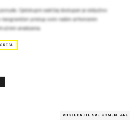
 ponude. Cjelokupni sadržaj dostupan je isključivo
e neograničen pristup svim našim arhiviranim
stručnim analizama.
AGREBU
POGLEDAJTE SVE
KOMENTARE