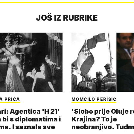
JOŠ IZ RUBRIKE
A PRIČA
MOMČILO PERIŠIĆ
i: Agentica 'H 21'
'Slobo prije Oluje 
 bi s diplomatima i
Krajina? To je
ma. I saznala sve
neobranjivo. Tuđ