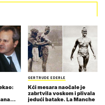
GERTRUDE EDERLE
rekao:
Kći mesara naočale je
zabrtvila voskom i plivala
mana
jedući batake. La Manche