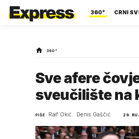
360°
CRNI SV
360°
Sve afere čovje
sveučilište na 
Raif Okić
Denis Gaščić
PIŠE
29. RU