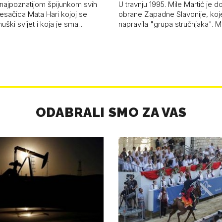
zvao Krivousti'
 najpoznatijom špijunkom svih
U travnju 1995. Mile Martić je d
esačica Mata Hari kojoj se
obrane Zapadne Slavonije, koj
uški svijet i koja je sma…
napravila "grupa stručnjaka". M