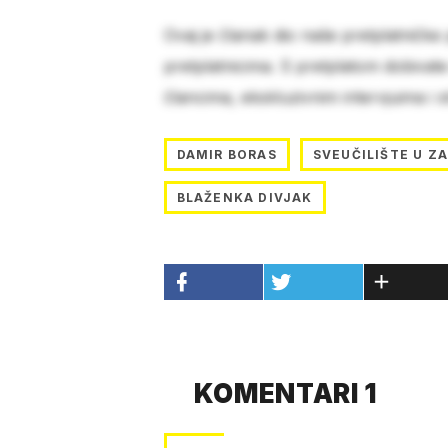
Ovaj je članak dio naše pretplatničke
pretplatnicima. S pretplatom dobivat
člancima, ekskluzivnim intervjuima i 
DAMIR BORAS
SVEUČILIŠTE U Z
BLAŽENKA DIVJAK
KOMENTARI 1