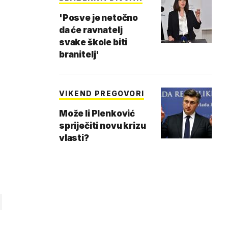
'Posve je netočno
da će ravnatelj
svake škole biti
branitelj'
VIKEND PREGOVORI
Može li Plenković
spriječiti novu krizu
vlasti?