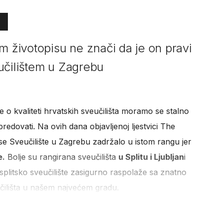
m životopisu ne znači da je on pravi
učilištem u Zagrebu
 o kvaliteti hrvatskih sveučilišta moramo se stalno
edovati. Na ovih dana objavljenoj ljestvici The
se Sveučilište u Zagrebu zadržalo u istom rangu jer
e.
Bolje su rangirana sveučilišta
u Splitu i Ljubljan
i
splitsko sveučilište zasigurno raspolaže sa znatno
čilišta u našem najvećem gradu.