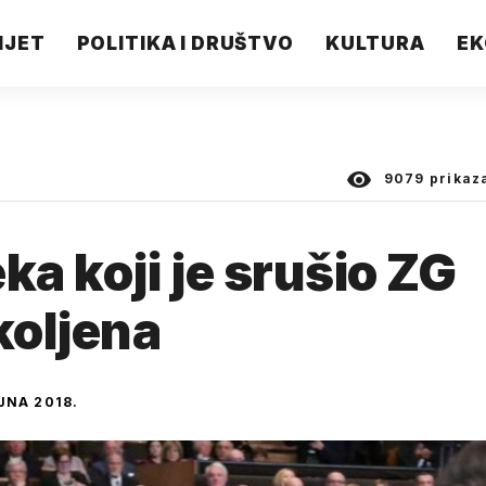
IJET
POLITIKA I DRUŠTVO
KULTURA
EK
9079
prikaz
ka koji je srušio ZG
koljena
JNA 2018.