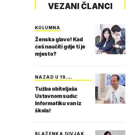
VEZANI ČLANCI
KOLUMNA
Ženska glavo! Kad
ćeš naučiti gdje ti je
mjesto?
NAZAD U 19.
STOLJEĆE
Tužba obiteljaša
Ustavnom sudu:
Informatiku van iz
škola!
BLAŽENKA DIVJAK