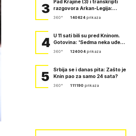
Pad Krajine (3) i transkripti
3
razgovora Arkan-Legija:
'Čujem, prelazite ustašam…
360°
140624
prikaza
U 11 sati bili su pred Kninom.
4
Gotovina: 'Sedma neka uđe,
4. gardijska neka g…
360°
124004
prikaza
Srbija se i danas pita: Zašto je
5
Knin pao za samo 24 sata?
360°
111190
prikaza