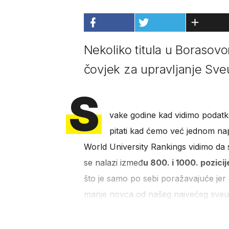
Nekoliko titula u Borasovo
čovjek za upravljanje Sve
S
vake godine kad vidimo podatke
pitati kad ćemo već jednom napr
World University Rankings vidimo da 
se nalazi izmeđ
u 800. i 1000. pozicij
što je samo po sebi poražavajuće jer 
manje novca od našeg najvećeg sveu