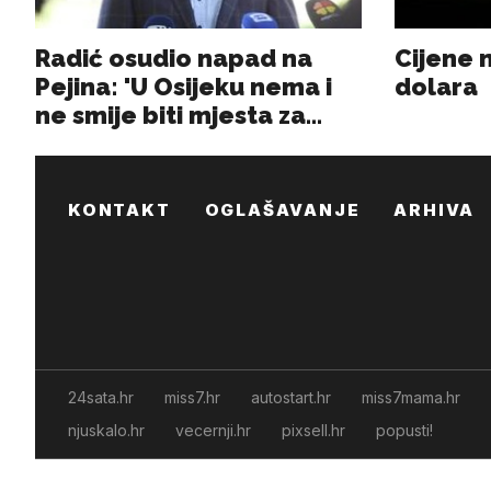
KONTAKT
OGLAŠAVANJE
ARHIVA
24sata.hr
miss7.hr
autostart.hr
miss7mama.hr
njuskalo.hr
vecernji.hr
pixsell.hr
popusti!