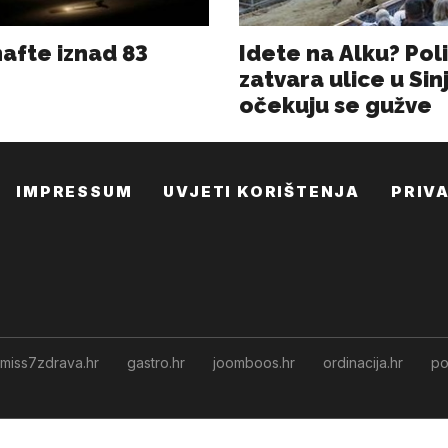
IMPRESSUM
UVJETI KORIŠTENJA
PRIV
miss7zdrava.hr
gastro.hr
joomboos.hr
ordinacija.hr
po