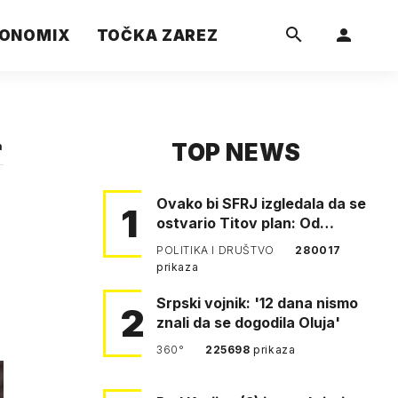
ONOMIX
TOČKA ZAREZ
TOP NEWS
a
Ovako bi SFRJ izgledala da se
1
ostvario Titov plan: Od
Klagenfurta do Istanbula!
POLITIKA I DRUŠTVO
280017
prikaza
Srpski vojnik: '12 dana nismo
2
znali da se dogodila Oluja'
360°
225698
prikaza