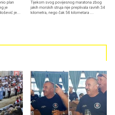
onio plan
Tijekom svog povijesnog maratona zbog
eg je
jakih morskih struja nije preplivala ravnih 34
ilošević je…
kilometra, nego čak 56 kilometara …