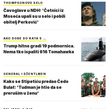
THOMPSONOVO SELO
Čavoglave u NDH: 'Četnici iz
Moseća upali su u selo i pobili
obitelj Perković'
AKO DOĐE DO RATA S …
Trump hitno gradi 19 podmornica.
Nema tko ispaliti 616 Tomahawka
GENERAL I DŽENTLMEN
Kako se Stipetiću predao Čedo
Bulat: 'Tuđman je htio da se
prerušim u ženu'