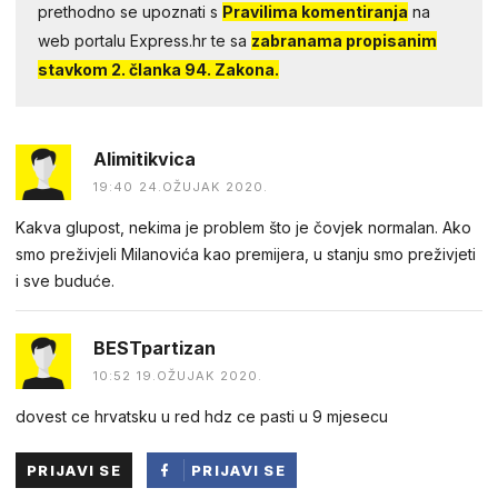
prethodno se upoznati s
Pravilima komentiranja
na
web portalu Express.hr te sa
zabranama propisanim
stavkom 2. članka 94. Zakona.
Alimitikvica
19:40 24.OŽUJAK 2020.
Kakva glupost, nekima je problem što je čovjek normalan. Ako
smo preživjeli Milanovića kao premijera, u stanju smo preživjeti
i sve buduće.
BESTpartizan
10:52 19.OŽUJAK 2020.
dovest ce hrvatsku u red hdz ce pasti u 9 mjesecu
PRIJAVI SE
PRIJAVI SE