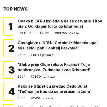
PUTEM
TOP NEWS
FACEBOOKA
Ovako bi SFRJ izgledala da se ostvario Titov
1
plan: Od Klagenfurta do Istanbula!
POLITIKA I DRUŠTVO
283756
prikaza
Čavoglave u NDH: 'Četnici iz Moseća upali
2
su u selo i pobili obitelj Perković'
360°
114165
prikaza
'Slobo prije Oluje rekao: Krajina? To je
3
neobranjivo. Tuđmana zvao Krivousti'
360°
109701
prikaza
Kako se Stipetiću predao Čedo Bulat:
4
'Tuđman je htio da se prerušim u ženu'
360°
42452
prikaza