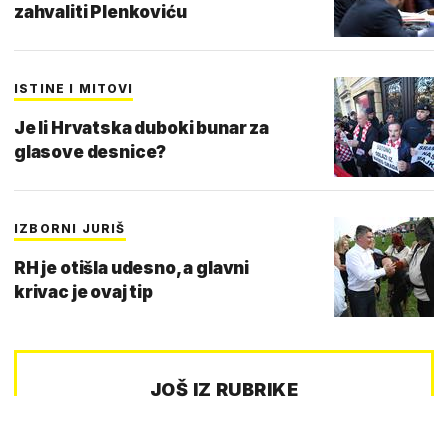
zahvaliti Plenkoviću
ISTINE I MITOVI
Je li Hrvatska duboki bunar za
glasove desnice?
IZBORNI JURIŠ
RH je otišla udesno, a glavni
krivac je ovaj tip
JOŠ IZ RUBRIKE