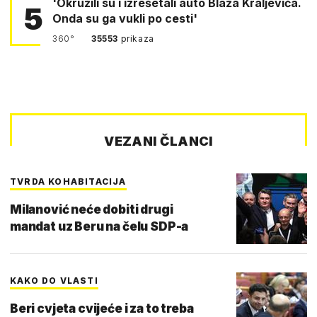
'Okružili su i izrešetali auto Blaža Kraljevića.
5
Onda su ga vukli po cesti'
360°
35553
prikaza
VEZANI ČLANCI
TVRDA KOHABITACIJA
Milanović neće dobiti drugi
mandat uz Beru na čelu SDP-a
KAKO DO VLASTI
Beri cvjeta cvijeće i za to treba