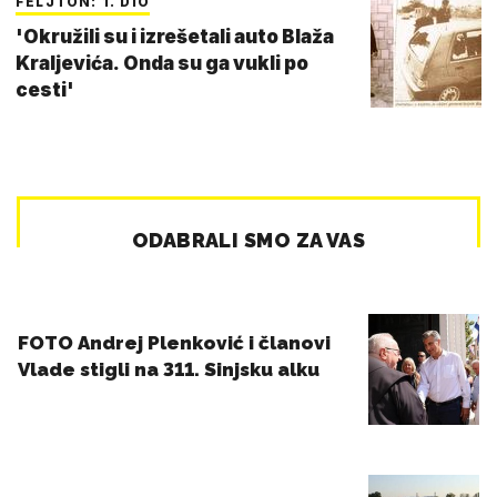
FELJTON: 1. DIO
'Okružili su i izrešetali auto Blaža
Kraljevića. Onda su ga vukli po
cesti'