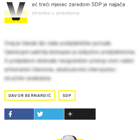
V
eć treći mjesec zaredom SDP je najjača
stranka u anketama.
Ovaj je članak dio naše pretplatničke ponude.
Cjelokupni sadržaj dostupan je isključivo pretplatnicima.
S pretplatom dobivate neograničen pristup svim našim
arhiviranim člancima, ekskluzivnim intervjuima i
stručnim analizama.
DAVOR BERNARDIĆ
SDP