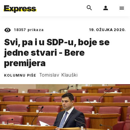
18357
prikaza
19. OŽUJKA 2020.
Svi, pa i u SDP-u, boje se
jedne stvari - Bere
premijera
Tomislav Klauški
KOLUMNU PIŠE