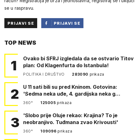
račun? Registracija je brza i jednostavna, registriraj se i uključi
se u raspravu.
PRIJAVI SE
PRIJAVI SE
PUTEM
TOP NEWS
FACEBOOKA
Ovako bi SFRJ izgledala da se ostvario Titov
1
plan: Od Klagenfurta do Istanbula!
POLITIKA I DRUŠTVO
283090
prikaza
U 11 sati bili su pred Kninom. Gotovina:
2
'Sedma neka uđe, 4. gardijska neka g…
360°
125005
prikaza
'Slobo prije Oluje rekao: Krajina? To je
3
neobranjivo. Tuđmana zvao Krivousti'
360°
109096
prikaza