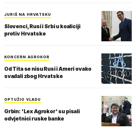
JURIŠ NA HRVATSKU
Slovenci, Rusi i Srbi u koaliciji
protiv Hrvatske
KONCERN AGROKOR
Od Tita se nisu Rusi i Ameri ovako
svađali zbog Hrvatske
OPTUŽIO VLADU
Grbin: 'Lex Agrokor' su pisali
odvjetnici ruske banke