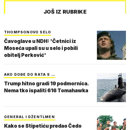
JOŠ IZ RUBRIKE
THOMPSONOVO SELO
Čavoglave u NDH: 'Četnici iz
Moseća upali su u selo i pobili
obitelj Perković'
AKO DOĐE DO RATA S …
Trump hitno gradi 19 podmornica.
Nema tko ispaliti 616 Tomahawka
GENERAL I DŽENTLMEN
Kako se Stipetiću predao Čedo