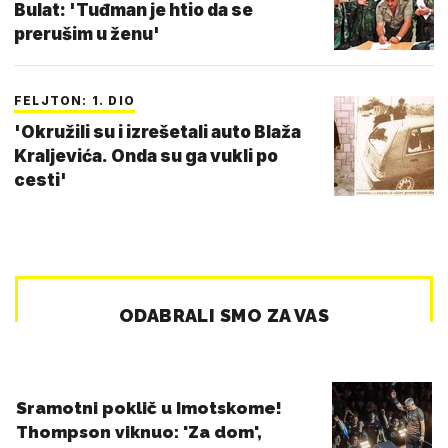
Bulat: 'Tuđman je htio da se
prerušim u ženu'
FELJTON: 1. DIO
'Okružili su i izrešetali auto Blaža
Kraljevića. Onda su ga vukli po
cesti'