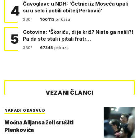
Čavoglave u NDH: 'Četnici iz Moseća upali
4
su u selo i pobili obitelj Perković'
360°
100113
prikaza
Gotovina: 'Škoriću, di je križ? Niste ga našli?!
5
Pa da ste stali i pitali fratr…
360°
67348
prikaza
VEZANI ČLANCI
NAPADI ODASVUD
Moćna Alijansa želi srušiti
Plenkovića