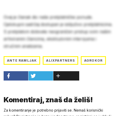
Ovaj je članak dio naše pretplatničke ponude.
Cjelokupni sadržaj dostupan je isključivo pretplatnicima.
S pretplatom dobivate neograničen pristup svim našim
arhiviranim člancima, ekskluzivnim intervjuima i
stručnim analizama.
ANTE RAMLJAK
ALIXPARTNERS
AGROKOR
Komentiraj, znaš da želiš!
Za komentiranje je potrebno prijaviti se. Nemaš korisnički