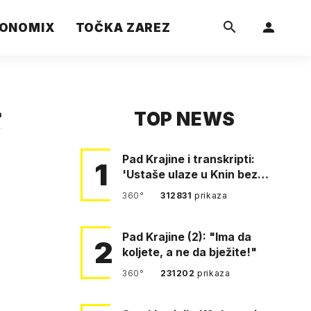
ONOMIX
TOČKA ZAREZ
TOP NEWS
a
Pad Krajine i transkripti:
1
'Ustaše ulaze u Knin bez
borbe. Mile, ovo je bežanij…
360°
312831
prikaza
Pad Krajine (2): "Ima da
2
koljete, a ne da bježite!"
360°
231202
prikaza