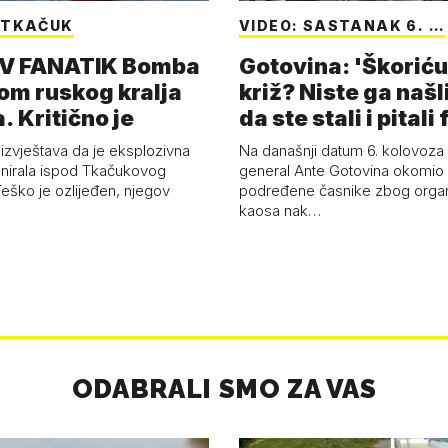
 TKAČUK
VIDEO: SASTANAK 6. …
V FANATIK Bomba
Gotovina: 'Škoriću,
om ruskog kralja
križ? Niste ga našl
. Kritično je
da ste stali i pitali
zvještava da je eksplozivna
Na današnji datum 6. kolovoza 
nirala ispod Tkačukovog
general Ante Gotovina okomio
eško je ozlijeđen, njegov
podređene časnike zbog organ
kaosa nak…