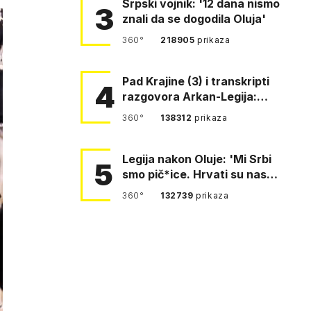
Srpski vojnik: '12 dana nismo
3
znali da se dogodila Oluja'
360°
218905
prikaza
Pad Krajine (3) i transkripti
4
razgovora Arkan-Legija:
'Čujem, prelazite ustašam…
360°
138312
prikaza
Legija nakon Oluje: 'Mi Srbi
5
smo pič*ice. Hrvati su nas
pomeli!'
360°
132739
prikaza