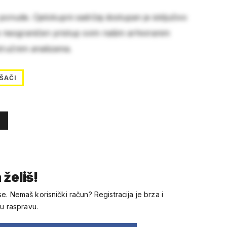
 ponude. Cjelokupni sadržaj dostupan je isključivo
e neograničen pristup svim našim arhiviranim
stručnim analizama.
ŠAČI
 želiš!
se. Nemaš korisnički račun? Registracija je brza i
 u raspravu.