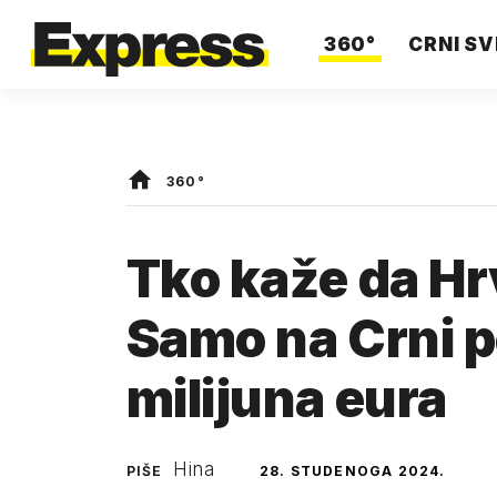
360°
CRNI SV
360°
Tko kaže da Hr
Samo na Crni p
milijuna eura
Hina
PIŠE
28. STUDENOGA 2024.