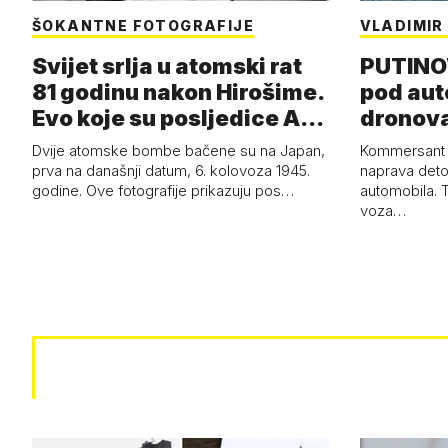
ŠOKANTNE FOTOGRAFIJE
VLADIMIR
Svijet srlja u atomski rat
PUTINO
81 godinu nakon Hirošime.
pod aut
Evo koje su posljedice A-
dronova
b…
Dvije atomske bombe bačene su na Japan,
Kommersant i
prva na današnji datum, 6. kolovoza 1945.
naprava deto
godine. Ove fotografije prikazuju pos…
automobila. T
voza…