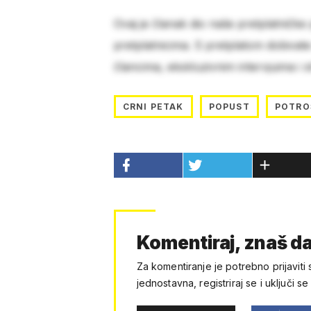
Ovaj je članak dio naše pretplatničke
pretplatnicima. S pretplatom dobivat
člancima, ekskluzivnim intervjuima i 
CRNI PETAK
POPUST
POTRO
Komentiraj, znaš da
Za komentiranje je potrebno prijaviti 
jednostavna, registriraj se i uključi se