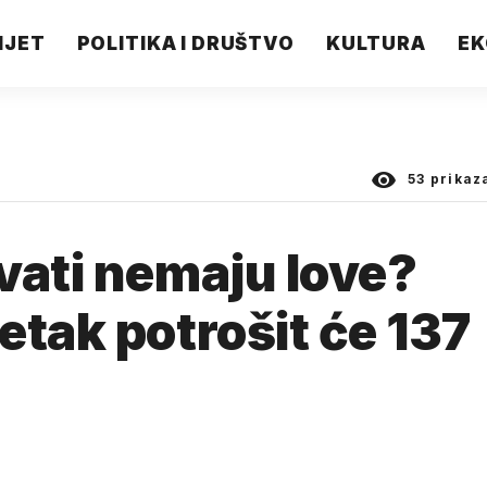
IJET
POLITIKA I DRUŠTVO
KULTURA
EK
53
prikaz
vati nemaju love?
etak potrošit će 137