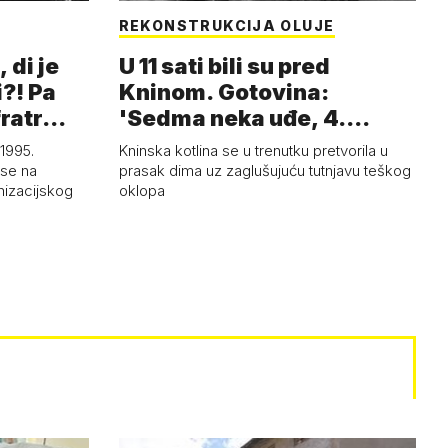
REKONSTRUKCIJA OLUJE
 di je
U 11 sati bili su pred
i?! Pa
Kninom. Gotovina:
 fratr…
'Sedma neka uđe, 4.
gardijska neka g…
1995.
Kninska kotlina se u trenutku pretvorila u
 se na
prasak dima uz zaglušujuću tutnjavu teškog
izacijskog
oklopa