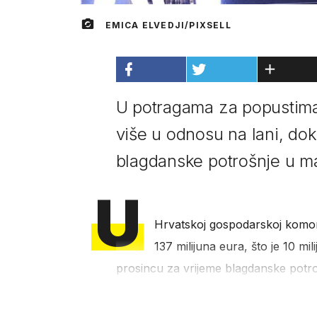
EMICA ELVEDJI/PIXSELL
U potragama za popustima 
više u odnosu na lani, do
blagdanske potrošnje u mal
U
Hrvatskoj gospodarskoj komori
137 milijuna eura, što je 10 mi
prosincu za vrijeme blagdanske potroš