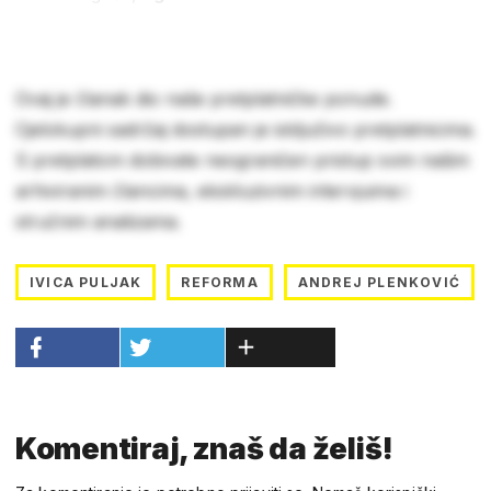
Ovaj je članak dio naše pretplatničke ponude.
Cjelokupni sadržaj dostupan je isključivo pretplatnicima.
S pretplatom dobivate neograničen pristup svim našim
arhiviranim člancima, ekskluzivnim intervjuima i
stručnim analizama.
IVICA PULJAK
REFORMA
ANDREJ PLENKOVIĆ
Komentiraj, znaš da želiš!