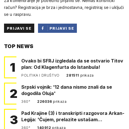
Za komentiranje je potrebno prijaviti se. Nemaš korisnički
račun? Registracija je brza i jednostavna, registriraj se i uključi
se u raspravu.
PRIJAVI SE
PRIJAVI SE
PUTEM
TOP NEWS
FACEBOOKA
Ovako bi SFRJ izgledala da se ostvario Titov
1
plan: Od Klagenfurta do Istanbula!
POLITIKA I DRUŠTVO
281511
prikaza
Srpski vojnik: '12 dana nismo znali da se
2
dogodila Oluja'
360°
226036
prikaza
Pad Krajine (3) i transkripti razgovora Arkan-
3
Legija: 'Čujem, prelazite ustašam…
360°
140912
prikaza