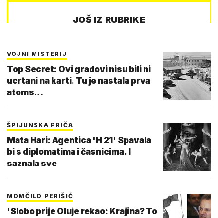
JOŠ IZ RUBRIKE
VOJNI MISTERIJ
Top Secret: Ovi gradovi nisu bili ni
ucrtani na karti. Tu je nastala prva
atoms…
ŠPIJUNSKA PRIČA
Mata Hari: Agentica 'H 21' Spavala
bi s diplomatima i časnicima. I
saznala sve
MOMČILO PERIŠIĆ
'Slobo prije Oluje rekao: Krajina? To