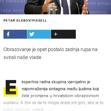
PETAR GLEBOV/PIXSELL
Obrazovanje je opet postalo zadnja rupa na
svirali naše vlade
E
kspertna radna skupina vjerojatno je
najomraženija sintagma među ljudima koji
žele promjene u hrvatskom obrazovnom
sustavu. A čini se da bi mogla dobiti još gori, ako je to
ikako moguće,
ugled
.