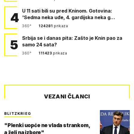
U 11 sati bili su pred Kninom. Gotovina:
4
'Sedma neka uđe, 4. gardijska neka g…
360°
124281
prikaza
Srbija se i danas pita: Zašto je Knin pao za
5
samo 24 sata?
360°
111423
prikaza
VEZANI ČLANCI
BLITZKRIEG
"Plenki uopće ne vlada strankom,
a želi na izbore"