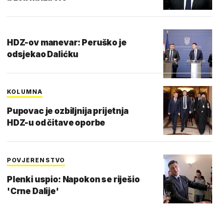
HDZ-ov manevar: Peruško je
odsjekao Dalićku
KOLUMNA
Pupovac je ozbiljnija prijetnja
HDZ-u od čitave oporbe
POVJERENSTVO
Plenki uspio: Napokon se riješio
'Crne Dalije'