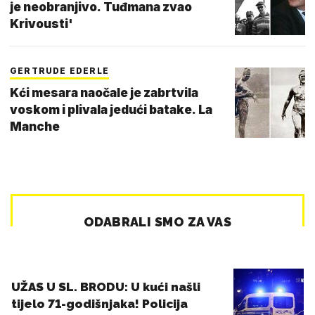
je neobranjivo. Tuđmana zvao
Krivousti'
GERTRUDE EDERLE
Kći mesara naočale je zabrtvila
voskom i plivala jedući batake. La
Manche