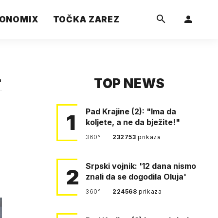
ONOMIX
TOČKA ZAREZ
TOP NEWS
a
Pad Krajine (2): "Ima da
1
koljete, a ne da bježite!"
360°
232753
prikaza
Srpski vojnik: '12 dana nismo
2
znali da se dogodila Oluja'
360°
224568
prikaza