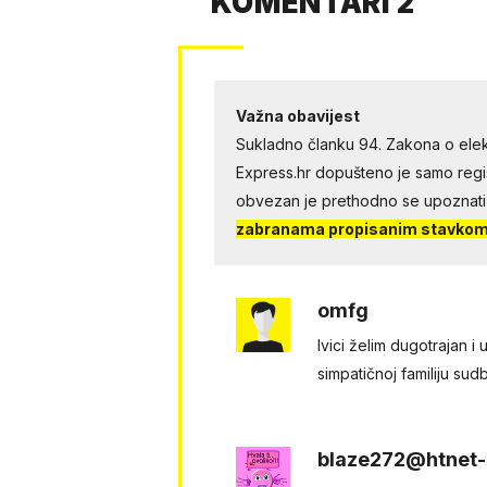
KOMENTARI 2
Važna obavijest
Sukladno članku 94. Zakona o elek
Express.hr dopušteno je samo regist
obvezan je prethodno se upoznati
zabranama propisanim stavkom 
omfg
Ivici želim dugotrajan i
simpatičnoj familiju sud
blaze272@htnet-