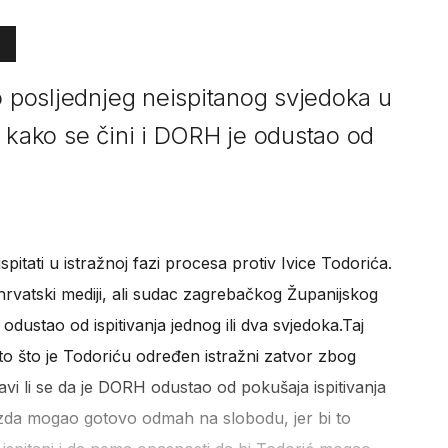
o posljednjeg neispitanog svjedoka u
a kako se čini i DORH je odustao od
pitati u istražnoj fazi procesa protiv Ivice Todorića.
rvatski mediji, ali sudac zagrebačkog Županijskog
dustao od ispitivanja jednog ili dva svjedoka.Taj
to što je Todoriću određen istražni zatvor zbog
vi li se da je DORH odustao od pokušaja ispitivanja
Gazda mogao gotovo odmah na slobodu, jer bi to