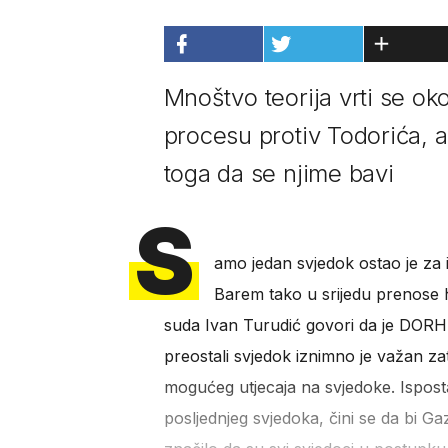
Mnoštvo teorija vrti se ok
procesu protiv Todorića, 
toga da se njime bavi
S
amo jedan svjedok ostao je za is
Barem tako u srijedu prenose h
suda Ivan Turudić govori da je DORH o
preostali svjedok iznimno je važan za
mogućeg utjecaja na svjedoke. Isposta
posljednjeg svjedoka, čini se da bi 