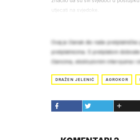
značilo da su svi svjedoci u postupku
utjecati na svjedoke.
Ovaj je članak dio naše pretplatničke
pretplatnicima. S pretplatom dobivat
člancima, ekskluzivnim intervjuima i 
DRAŽEN JELENIĆ
AGROKOR