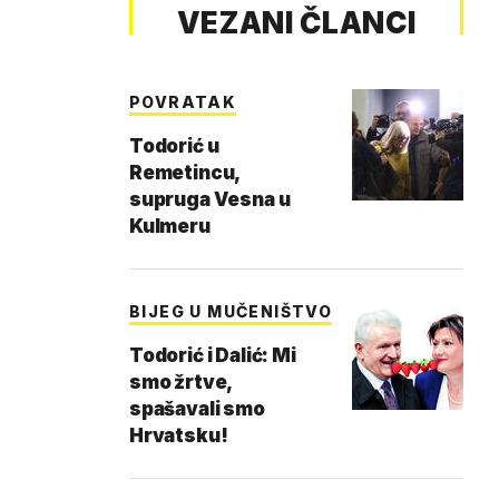
VEZANI ČLANCI
POVRATAK
Todorić u
Remetincu,
supruga Vesna u
Kulmeru
BIJEG U MUČENIŠTVO
Todorić i Dalić: Mi
smo žrtve,
spašavali smo
Hrvatsku!