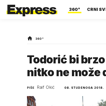
360°
CRNI SV
360°
Todorić bi brzo
nitko ne može 
Raif Okić
PIŠE
08. STUDENOGA 2018.