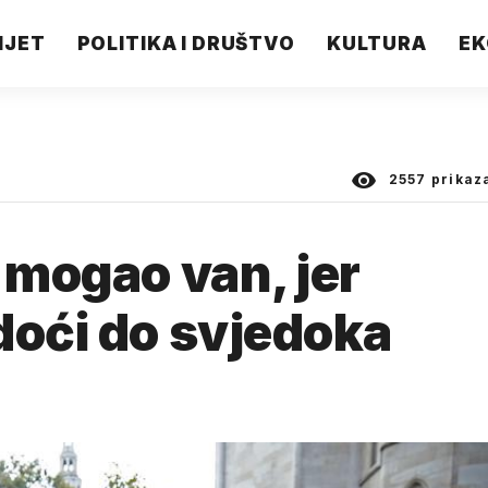
IJET
POLITIKA I DRUŠTVO
KULTURA
EK
2557
prikaz
 mogao van, jer
doći do svjedoka