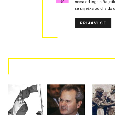
nema od toga ništa ,nitk
se smješka od uha do uha
PRIJAVI SE