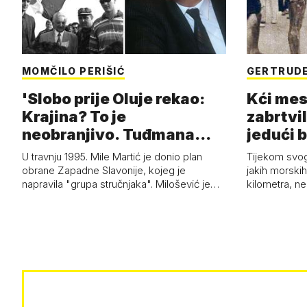
MOMČILO PERIŠIĆ
GERTRUDE
'Slobo prije Oluje rekao:
Kći mes
Krajina? To je
zabrtvil
neobranjivo. Tuđmana
jedući 
zvao Krivousti'
U travnju 1995. Mile Martić je donio plan
Tijekom svo
obrane Zapadne Slavonije, kojeg je
jakih morskih 
napravila "grupa stručnjaka". Milošević je…
kilometra, n