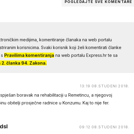
POGLEDAJTE SVE
KOMENTARE
troničkim medijima, komentiranje članaka na web portalu
riranim korisnicima. Svaki korisnik koji želi komentirati članke
 s
Pravilima komentiranja
na web portalu Express.hr te sa
2. članka 94. Zakona.
13:19 08.STUDENI 2018.
 uspješan boravak na rehabilitaciji u Remetincu, a njegovoj
binu obitelji prosječne radnice u Konzumu. Kaj to nije fer.
dsl
09:12 08.STUDENI 2018.