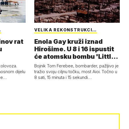
…
VELIKA REKONSTRUKCI…
inov rat
Enola Gay kruži iznad
u
Hirošime. U 8 i 16 ispustit
će atomsku bombu 'Little
Boy'
 kolovoza.
Bojnik Tom Ferebee, bombarder, pažljivo je
nosnom dijelu
tražio svoju ciljnu točku, most Aioi. Točno u
žne…
8 sati, 15 minuta i 15 sekundi…