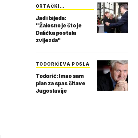
ORTAČKI
KAPITALIZAM
Jad i bijeda:
"Žalosno je što je
Dalićka postala
zvijezda"
TODORIĆEVA POSLA
Todorić: Imao sam
plan za spas čitave
Jugoslavije