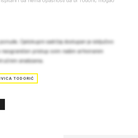
 ispitani i da nema opasnosti da bi Todorić mogao
 ponude. Cjelokupni sadržaj dostupan je isključivo
e neograničen pristup svim našim arhiviranim
stručnim analizama.
IVICA TODORIĆ