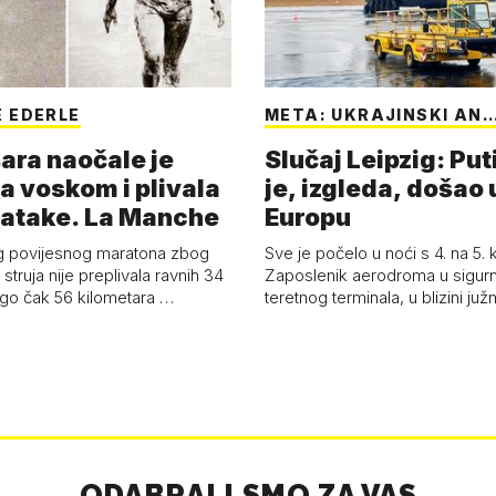
 EDERLE
META: UKRAJINSKI AN
ara naočale je
Slučaj Leipzig: Put
a voskom i plivala
je, izgleda, došao 
batake. La Manche
Europu
g povijesnog maratona zbog
Sve je počelo u noći s 4. na 5.
struja nije preplivala ravnih 34
Zaposlenik aerodroma u sigur
ego čak 56 kilometara …
teretnog terminala, u blizini ju