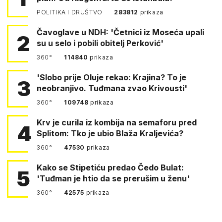
POLITIKA I DRUŠTVO
283812
prikaza
Čavoglave u NDH: 'Četnici iz Moseća upali
2
su u selo i pobili obitelj Perković'
360°
114840
prikaza
'Slobo prije Oluje rekao: Krajina? To je
3
neobranjivo. Tuđmana zvao Krivousti'
360°
109748
prikaza
Krv je curila iz kombija na semaforu pred
4
Splitom: Tko je ubio Blaža Kraljevića?
360°
47530
prikaza
Kako se Stipetiću predao Čedo Bulat:
5
'Tuđman je htio da se prerušim u ženu'
360°
42575
prikaza