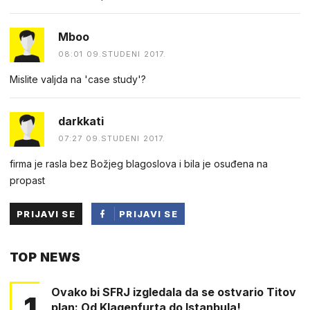
Mboo
08:01 09.STUDENI 2017.
Mislite valjda na 'case study'?
darkkati
07:27 09.STUDENI 2017.
firma je rasla bez Božjeg blagoslova i bila je osuđena na
propast
PRIJAVI SE
PRIJAVI SE
PUTEM
TOP NEWS
FACEBOOKA
Ovako bi SFRJ izgledala da se ostvario Titov
1
plan: Od Klagenfurta do Istanbula!