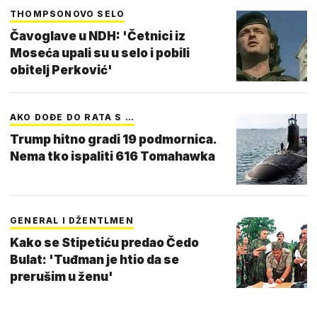
THOMPSONOVO SELO
Čavoglave u NDH: 'Četnici iz
Moseća upali su u selo i pobili
obitelj Perković'
AKO DOĐE DO RATA S …
Trump hitno gradi 19 podmornica.
Nema tko ispaliti 616 Tomahawka
GENERAL I DŽENTLMEN
Kako se Stipetiću predao Čedo
Bulat: 'Tuđman je htio da se
prerušim u ženu'