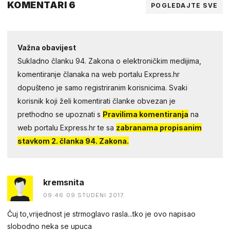
KOMENTARI 6
POGLEDAJTE SVE
Važna obavijest
Sukladno članku 94. Zakona o elektroničkim medijima,
komentiranje članaka na web portalu Express.hr
dopušteno je samo registriranim korisnicima. Svaki
korisnik koji želi komentirati članke obvezan je
prethodno se upoznati s
Pravilima komentiranja
na
web portalu Express.hr te sa
zabranama propisanim
stavkom 2. članka 94. Zakona.
kremsnita
09:46 09.STUDENI 2017.
Čuj to,vrijednost je strmoglavo rasla...tko je ovo napisao
slobodno neka se upuca