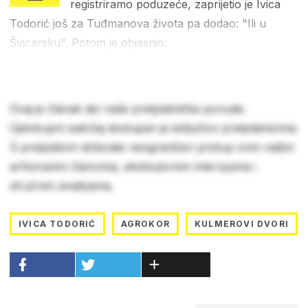
registriramo poduzeće, zaprijetio je Ivica
Todorić još za Tuđmanova života pa dodao: "Ili u
Švicarsku". Potom je objasnio:
Ovaj je članak dio naše pretplatničke ponude.
Cjelokupni sadržaj dostupan je isključivo pretplatnicima.
S pretplatom dobivate neograničen pristup svim našim
arhiviranim člancima, ekskluzivnim intervjuima i
stručnim analizama.
IVICA TODORIĆ
AGROKOR
KULMEROVI DVORI