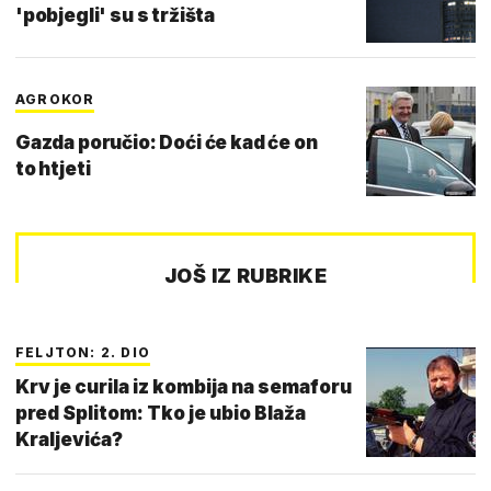
'pobjegli' su s tržišta
AGROKOR
Gazda poručio: Doći će kad će on
to htjeti
JOŠ IZ RUBRIKE
FELJTON: 2. DIO
Krv je curila iz kombija na semaforu
pred Splitom: Tko je ubio Blaža
Kraljevića?