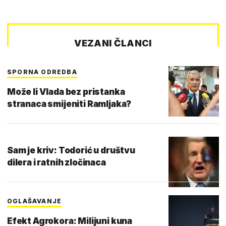
VEZANI ČLANCI
SPORNA ODREDBA
Može li Vlada bez pristanka
stranaca smijeniti Ramljaka?
Sam je kriv: Todorić u društvu
dilera i ratnih zločinaca
OGLAŠAVANJE
Efekt Agrokora: Milijuni kuna