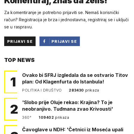
Komentiraj, znaš da želiš!
Za komentiranje je potrebno prijaviti se. Nemaš korisnički
račun? Registracija je brza i jednostavna, registriraj se i uključi
se u raspravu.
PRIJAVI SE
PRIJAVI SE
PUTEM
TOP NEWS
FACEBOOKA
Ovako bi SFRJ izgledala da se ostvario Titov
1
plan: Od Klagenfurta do Istanbula!
POLITIKA I DRUŠTVO
283430
prikaza
'Slobo prije Oluje rekao: Krajina? To je
2
neobranjivo. Tuđmana zvao Krivousti'
360°
109402
prikaza
Čavoglave u NDH: 'Četnici iz Moseća upali