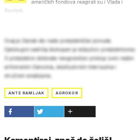
američkih fondova reagirali su i Vlada i
Ramljak.
Ovaj je članak dio naše pretplatničke ponude.
Cjelokupni sadržaj dostupan je isključivo pretplatnicima.
S pretplatom dobivate neograničen pristup svim našim
arhiviranim člancima, ekskluzivnim intervjuima i
stručnim analizama.
ANTE RAMLJAK
AGROKOR