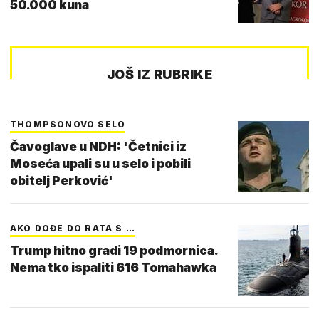
50.000 kuna
JOŠ IZ RUBRIKE
THOMPSONOVO SELO
Čavoglave u NDH: 'Četnici iz
Moseća upali su u selo i pobili
obitelj Perković'
AKO DOĐE DO RATA S …
Trump hitno gradi 19 podmornica.
Nema tko ispaliti 616 Tomahawka