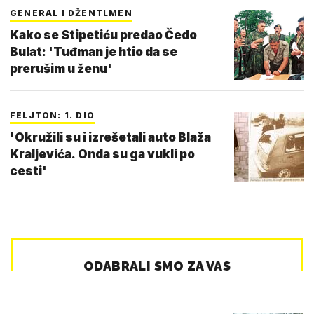
GENERAL I DŽENTLMEN
Kako se Stipetiću predao Čedo
Bulat: 'Tuđman je htio da se
prerušim u ženu'
FELJTON: 1. DIO
'Okružili su i izrešetali auto Blaža
Kraljevića. Onda su ga vukli po
cesti'