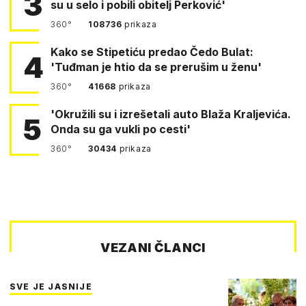
3
su u selo i pobili obitelj Perković'
360°
108736
prikaza
Kako se Stipetiću predao Čedo Bulat:
4
'Tuđman je htio da se prerušim u ženu'
360°
41668
prikaza
'Okružili su i izrešetali auto Blaža Kraljevića.
5
Onda su ga vukli po cesti'
360°
30434
prikaza
VEZANI ČLANCI
SVE JE JASNIJE