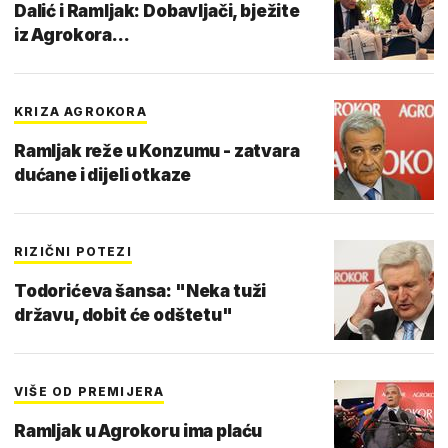
Dalić i Ramljak: Dobavljači, bježite
iz Agrokora...
KRIZA AGROKORA
Ramljak reže u Konzumu - zatvara
dućane i dijeli otkaze
RIZIČNI POTEZI
Todorićeva šansa: "Neka tuži
državu, dobit će odštetu"
VIŠE OD PREMIJERA
Ramljak u Agrokoru ima plaću