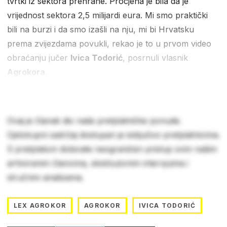
tvrtki iz sektora prehrane. Procjena je bila da je
vrijednost sektora 2,5 milijardi eura. Mi smo praktički
bili na burzi i da smo izašli na nju, mi bi Hrvatsku
prema zvijezdama povukli, rekao je to u prvom video
obraćanju jučer
Ivica Todorić
, posrnuli vlasnik
Agrokora
.
Ovaj je članak dio naše pretplatničke ponude.
Cjelokupni sadržaj dostupan je isključivo pretplatnicima.
S pretplatom dobivate neograničen pristup svim našim
arhiviranim člancima, ekskluzivnim intervjuima i
stručnim analizama.
LEX AGROKOR
AGROKOR
IVICA TODORIĆ