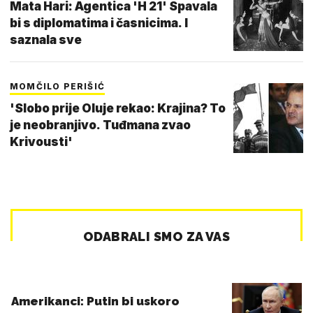
Mata Hari: Agentica 'H 21' Spavala
bi s diplomatima i časnicima. I
saznala sve
MOMČILO PERIŠIĆ
'Slobo prije Oluje rekao: Krajina? To
je neobranjivo. Tuđmana zvao
Krivousti'