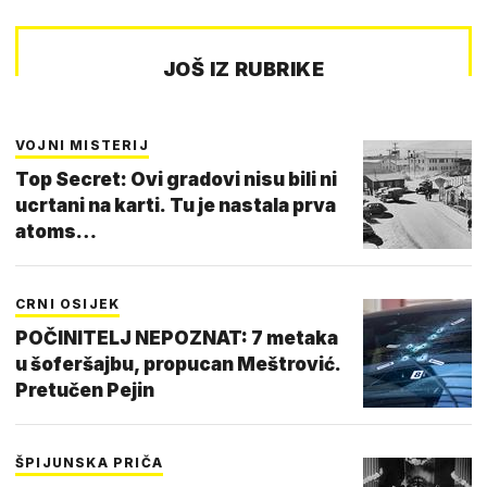
JOŠ IZ RUBRIKE
VOJNI MISTERIJ
Top Secret: Ovi gradovi nisu bili ni
ucrtani na karti. Tu je nastala prva
atoms…
CRNI OSIJEK
POČINITELJ NEPOZNAT: 7 metaka
u šoferšajbu, propucan Meštrović.
Pretučen Pejin
ŠPIJUNSKA PRIČA