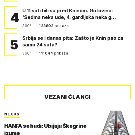
U 11 sati bili su pred Kninom. Gotovina:
4
'Sedma neka uđe, 4. gardijska neka g…
360°
123803
prikaza
Srbija se i danas pita: Zašto je Knin pao za
5
samo 24 sata?
360°
111044
prikaza
VEZANI ČLANCI
NEXUS
HANFA se budi: Ubijaju Škegrine
izume