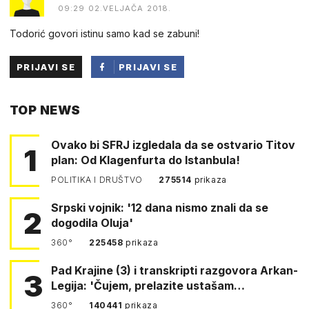
09:29 02.VELJAČA 2018.
Todorić govori istinu samo kad se zabuni!
PRIJAVI SE
PRIJAVI SE
PUTEM
TOP NEWS
FACEBOOKA
Ovako bi SFRJ izgledala da se ostvario Titov
1
plan: Od Klagenfurta do Istanbula!
POLITIKA I DRUŠTVO
275514
prikaza
Srpski vojnik: '12 dana nismo znali da se
2
dogodila Oluja'
360°
225458
prikaza
Pad Krajine (3) i transkripti razgovora Arkan-
3
Legija: 'Čujem, prelazite ustašam…
360°
140441
prikaza