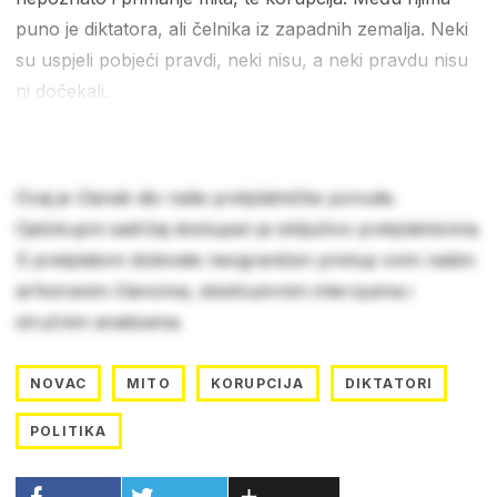
puno je diktatora, ali čelnika iz zapadnih zemalja. Neki
su uspjeli pobjeći pravdi, neki nisu, a neki pravdu nisu
ni dočekali.
Ovaj je članak dio naše pretplatničke ponude.
Cjelokupni sadržaj dostupan je isključivo pretplatnicima.
S pretplatom dobivate neograničen pristup svim našim
arhiviranim člancima, ekskluzivnim intervjuima i
stručnim analizama.
NOVAC
MITO
KORUPCIJA
DIKTATORI
POLITIKA