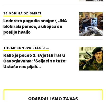
35 GODINA OD SMRTI
Lederera pogodio snajper, JNA
blokirala pomoć, a ubojica se
poslije hvalio
THOMPSONOVO SELO U …
Kako je počeo 2. svjetski rat u
Čavoglavama: 'Seljaci se tuže:
Ustaše nas pljač…