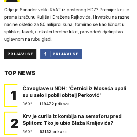
Gdje je Sanader veliki RVAT iz postenog HDZ? Premijer koji je,
prema izračunu Kuljiša i Dražena Rajkovića, Hrvatsku na razne
načine oštetio za 80 milijardi kuna, formirao se kao ličnost u
splitskoj faveli, u okolici teretne luke, provodeći djetinjstvo
uglavnom na rubu gladi.
PRIJAVI SE
PRIJAVI SE
PUTEM
TOP NEWS
FACEBOOKA
Čavoglave u NDH: 'Četnici iz Moseća upali
1
su u selo i pobili obitelj Perković'
360°
119472
prikaza
Krv je curila iz kombija na semaforu pred
2
Splitom: Tko je ubio Blaža Kraljevića?
360°
63132
prikaza