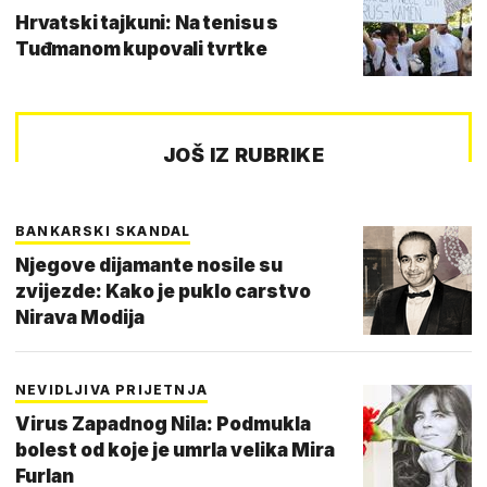
Hrvatski tajkuni: Na tenisu s
Tuđmanom kupovali tvrtke
JOŠ IZ RUBRIKE
BANKARSKI SKANDAL
Njegove dijamante nosile su
zvijezde: Kako je puklo carstvo
Nirava Modija
NEVIDLJIVA PRIJETNJA
Virus Zapadnog Nila: Podmukla
bolest od koje je umrla velika Mira
Furlan