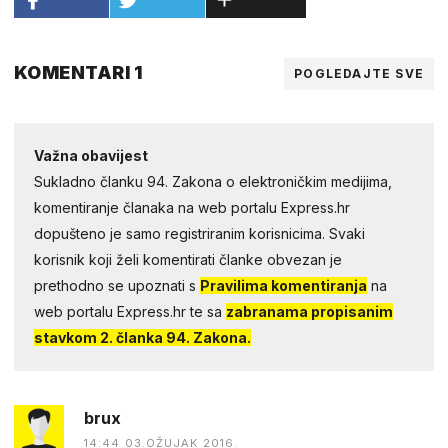
KOMENTARI 1
POGLEDAJTE SVE
Važna obavijest
Sukladno članku 94. Zakona o elektroničkim medijima,
komentiranje članaka na web portalu Express.hr
dopušteno je samo registriranim korisnicima. Svaki
korisnik koji želi komentirati članke obvezan je
prethodno se upoznati s
Pravilima komentiranja
na
web portalu Express.hr te sa
zabranama propisanim
stavkom 2. članka 94. Zakona.
brux
14:44 03.OŽUJAK 2016.