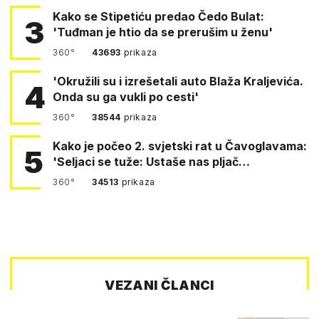
Kako se Stipetiću predao Čedo Bulat:
3
'Tuđman je htio da se prerušim u ženu'
360°
43693
prikaza
'Okružili su i izrešetali auto Blaža Kraljevića.
4
Onda su ga vukli po cesti'
360°
38544
prikaza
Kako je počeo 2. svjetski rat u Čavoglavama:
5
'Seljaci se tuže: Ustaše nas pljač…
360°
34513
prikaza
VEZANI ČLANCI