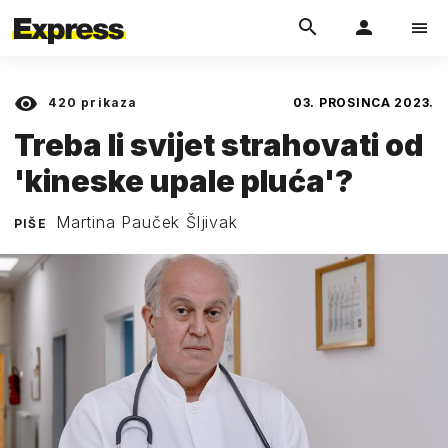
420
prikaza
03. PROSINCA 2023.
Treba li svijet strahovati od
'kineske upale pluća'?
Martina Pauček Šljivak
PIŠE