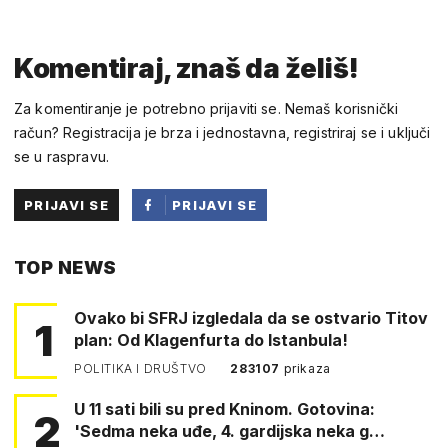
Komentiraj, znaš da želiš!
Za komentiranje je potrebno prijaviti se. Nemaš korisnički
račun? Registracija je brza i jednostavna, registriraj se i uključi
se u raspravu.
PRIJAVI SE
PRIJAVI SE
PUTEM
TOP NEWS
FACEBOOKA
Ovako bi SFRJ izgledala da se ostvario Titov
1
plan: Od Klagenfurta do Istanbula!
POLITIKA I DRUŠTVO
283107
prikaza
U 11 sati bili su pred Kninom. Gotovina:
2
'Sedma neka uđe, 4. gardijska neka g…