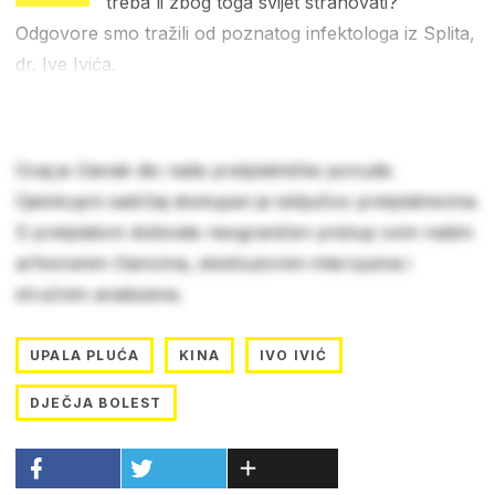
treba li zbog toga svijet strahovati?
Odgovore smo tražili od poznatog infektologa iz Splita,
dr. Ive Ivića.
Ovaj je članak dio naše pretplatničke ponude.
Cjelokupni sadržaj dostupan je isključivo pretplatnicima.
S pretplatom dobivate neograničen pristup svim našim
arhiviranim člancima, ekskluzivnim intervjuima i
stručnim analizama.
UPALA PLUĆA
KINA
IVO IVIĆ
DJEČJA BOLEST