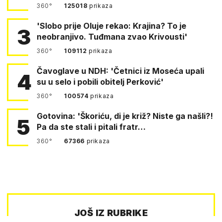
360°
125018
prikaza
'Slobo prije Oluje rekao: Krajina? To je
3
neobranjivo. Tuđmana zvao Krivousti'
360°
109112
prikaza
Čavoglave u NDH: 'Četnici iz Moseća upali
4
su u selo i pobili obitelj Perković'
360°
100574
prikaza
Gotovina: 'Škoriću, di je križ? Niste ga našli?!
5
Pa da ste stali i pitali fratr…
360°
67366
prikaza
JOŠ IZ RUBRIKE