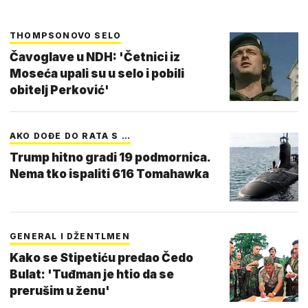
THOMPSONOVO SELO
Čavoglave u NDH: 'Četnici iz
Moseća upali su u selo i pobili
obitelj Perković'
AKO DOĐE DO RATA S …
Trump hitno gradi 19 podmornica.
Nema tko ispaliti 616 Tomahawka
GENERAL I DŽENTLMEN
Kako se Stipetiću predao Čedo
Bulat: 'Tuđman je htio da se
prerušim u ženu'