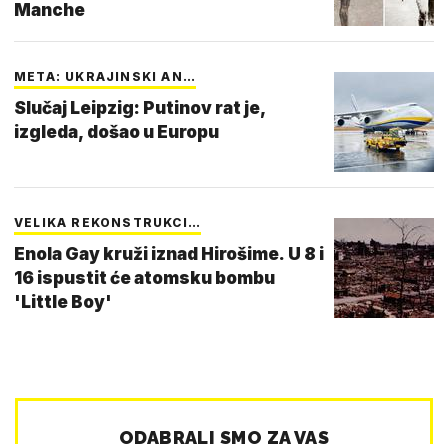
Manche
META: UKRAJINSKI AN…
Slučaj Leipzig: Putinov rat je,
izgleda, došao u Europu
VELIKA REKONSTRUKCI…
Enola Gay kruži iznad Hirošime. U 8 i
16 ispustit će atomsku bombu
'Little Boy'