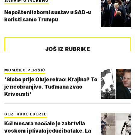
SASVIM OTVORENO
Nepošteni izborni sustav u SAD-u
koristi samo Trumpu
JOŠ IZ RUBRIKE
MOMČILO PERIŠIĆ
'Slobo prije Oluje rekao: Krajina? To
je neobranjivo. Tuđmana zvao
Krivousti'
GERTRUDE EDERLE
Kći mesara naočale je zabrtvila
voskom i plivala jedući batake. La