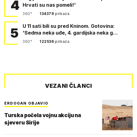
4
Hrvati su nas pomeli!'
360°
134379
prikaza
U 11 sati bili su pred Kninom. Gotovina:
5
'Sedma neka uđe, 4. gardijska neka g…
360°
122536
prikaza
VEZANI ČLANCI
ERDOGAN OBJAVIO
Turska počela vojnu akciju na
sjeveru Sirije