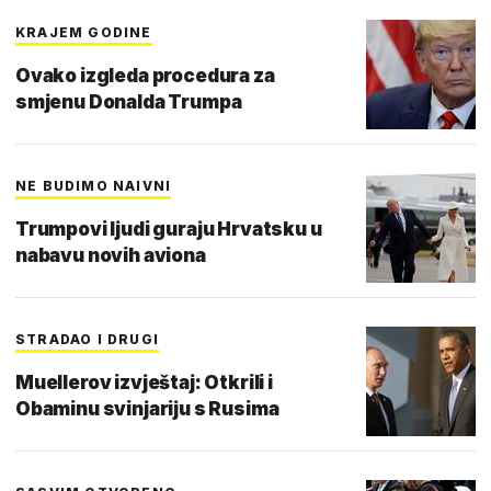
KRAJEM GODINE
Ovako izgleda procedura za
smjenu Donalda Trumpa
NE BUDIMO NAIVNI
Trumpovi ljudi guraju Hrvatsku u
nabavu novih aviona
STRADAO I DRUGI
Muellerov izvještaj: Otkrili i
Obaminu svinjariju s Rusima