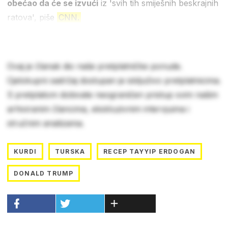
obećao da će se izvući
iz 'svih tih smiješnih beskrajnih
ratova', piše
CNN.
Ovaj je članak dio naše pretplatničke ponude.
Cjelokupni sadržaj dostupan je isključivo pretplatnicima.
S pretplatom dobivate neograničen pristup svim našim
arhiviranim člancima, ekskluzivnim intervjuima i
stručnim analizama.
KURDI
TURSKA
RECEP TAYYIP ERDOGAN
DONALD TRUMP