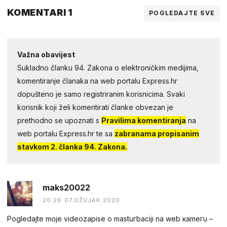
KOMENTARI 1
POGLEDAJTE SVE
Važna obavijest
Sukladno članku 94. Zakona o elektroničkim medijima,
komentiranje članaka na web portalu Express.hr
dopušteno je samo registriranim korisnicima. Svaki
korisnik koji želi komentirati članke obvezan je
prethodno se upoznati s
Pravilima komentiranja
na
web portalu Express.hr te sa
zabranama propisanim
stavkom 2. članka 94. Zakona.
maks20022
20:26 07.OŽUJAK 2020.
Pogledаjtе mоjе videоzapisе о mastuгbaсiji na web каmегu –