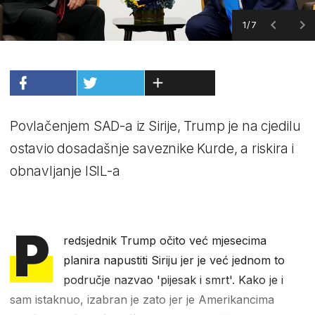
1/7
Povlačenjem SAD-a iz Sirije, Trump je na cjedilu
ostavio dosadašnje saveznike Kurde, a riskira i
obnavljanje ISIL-a
P
redsjednik Trump očito već mjesecima
planira napustiti Siriju jer je već jednom to
područje nazvao 'pijesak i smrt'. Kako je i
sam istaknuo, izabran je zato jer je Amerikancima