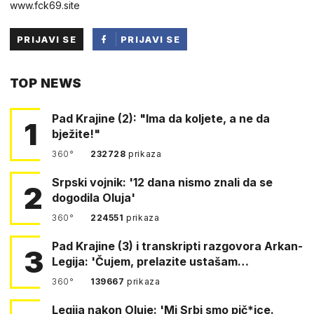
w︆︆w︆︆w︆︆.︆︆f︆︆ck69︆︆.︆︆site
PRIJAVI SE
PRIJAVI SE
PUTEM
TOP NEWS
FACEBOOKA
Pad Krajine (2): "Ima da koljete, a ne da
1
bježite!"
360°
232728
prikaza
Srpski vojnik: '12 dana nismo znali da se
2
dogodila Oluja'
360°
224551
prikaza
Pad Krajine (3) i transkripti razgovora Arkan-
3
Legija: 'Čujem, prelazite ustašam…
360°
139667
prikaza
Legija nakon Oluje: 'Mi Srbi smo pič*ice.