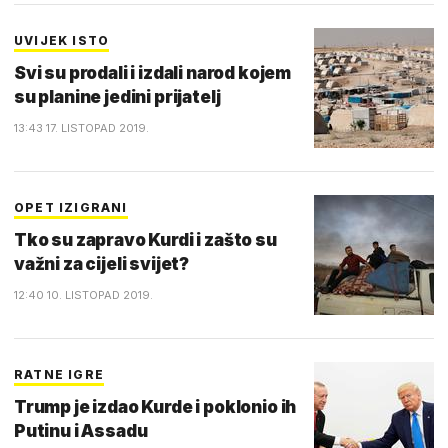
UVIJEK ISTO
Svi su prodali i izdali narod kojem
su planine jedini prijatelj
13:43 17. LISTOPAD 2019.
OPET IZIGRANI
Tko su zapravo Kurdi i zašto su
važni za cijeli svijet?
12:40 10. LISTOPAD 2019.
RATNE IGRE
Trump je izdao Kurde i poklonio ih
Putinu i Assadu