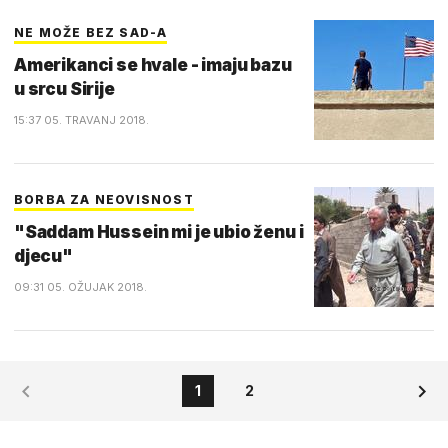
NE MOŽE BEZ SAD-A
Amerikanci se hvale - imaju bazu
u srcu Sirije
15:37 05. TRAVANJ 2018.
BORBA ZA NEOVISNOST
"Saddam Hussein mi je ubio ženu i
djecu"
09:31 05. OŽUJAK 2018.
1
2