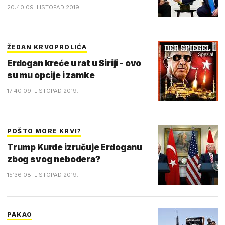
20:40 09. LISTOPAD 2019.
ŽEDAN KRVOPROLIĆA
Erdogan kreće u rat u Siriji - ovo
su mu opcije i zamke
17:40 09. LISTOPAD 2019.
POŠTO MORE KRVI?
Trump Kurde izručuje Erdoganu
zbog svog nebodera?
15:36 08. LISTOPAD 2019.
PAKAO