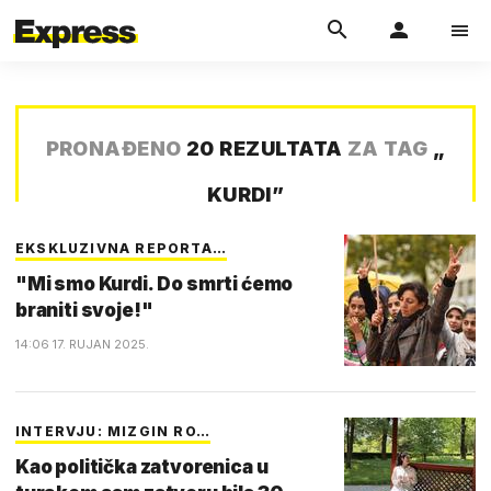
PRONAĐENO
20 REZULTATA
ZA TAG
„
KURDI
”
EKSKLUZIVNA REPORTA…
"Mi smo Kurdi. Do smrti ćemo
braniti svoje!"
14:06 17. RUJAN 2025.
INTERVJU: MIZGIN RO…
Kao politička zatvorenica u