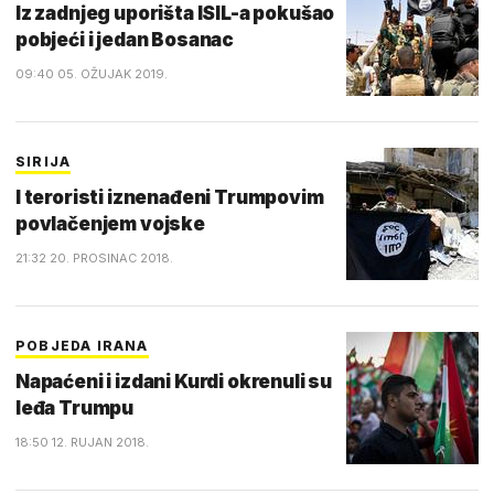
Iz zadnjeg uporišta ISIL-a pokušao
pobjeći i jedan Bosanac
09:40 05. OŽUJAK 2019.
SIRIJA
I teroristi iznenađeni Trumpovim
povlačenjem vojske
21:32 20. PROSINAC 2018.
POBJEDA IRANA
Napaćeni i izdani Kurdi okrenuli su
leđa Trumpu
18:50 12. RUJAN 2018.