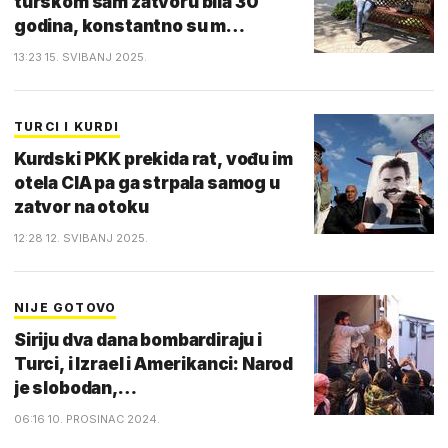
turskom sam zatvoru bila 30
godina, konstantno su m…
13:23 15. SVIBANJ 2025.
TURCI I KURDI
Kurdski PKK prekida rat, vođu im
otela CIA pa ga strpala samog u
zatvor na otoku
12:28 12. SVIBANJ 2025.
NIJE GOTOVO
Siriju dva dana bombardiraju i
Turci, i Izrael i Amerikanci: Narod
je slobodan,…
06:16 10. PROSINAC 2024.