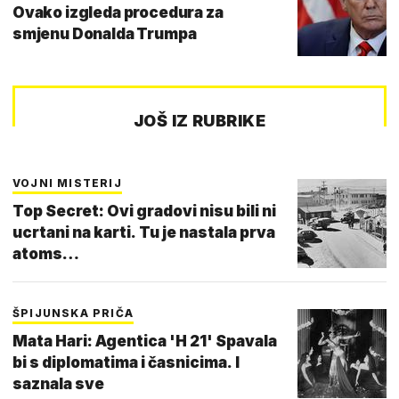
Ovako izgleda procedura za
smjenu Donalda Trumpa
JOŠ IZ RUBRIKE
VOJNI MISTERIJ
Top Secret: Ovi gradovi nisu bili ni
ucrtani na karti. Tu je nastala prva
atoms…
ŠPIJUNSKA PRIČA
Mata Hari: Agentica 'H 21' Spavala
bi s diplomatima i časnicima. I
saznala sve