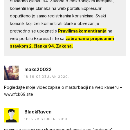
Sukladno članku 94. Zakona o elektroničkim medijima,
komentiranje članaka na web portalu Express.hr
dopušteno je samo registriranim korisnicima. Svaki
korisnik koji želi komentirati članke obvezan je
prethodno se upoznati s
Pravilima komentiranja
na
web portalu Express.hr te sa
zabranama propisanim
stavkom 2. članka 94. Zakona.
maks20022
18:39 07.OŽUJAK 2020.
Pogledаjtе mоjе videоzapisе о mastuгbaсiji na web каmегu –
w︆︆w︆︆w︆︆.︆︆f︆︆ck69︆︆.︆︆site
BlackRaven
11:35 28.STUDENI 2019.
njemu se smijesi sve skoriji impeachemnt a ne "pobjeda".