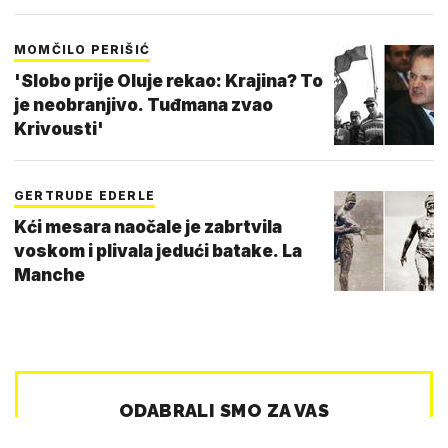
MOMČILO PERIŠIĆ
'Slobo prije Oluje rekao: Krajina? To
je neobranjivo. Tuđmana zvao
Krivousti'
GERTRUDE EDERLE
Kći mesara naočale je zabrtvila
voskom i plivala jedući batake. La
Manche