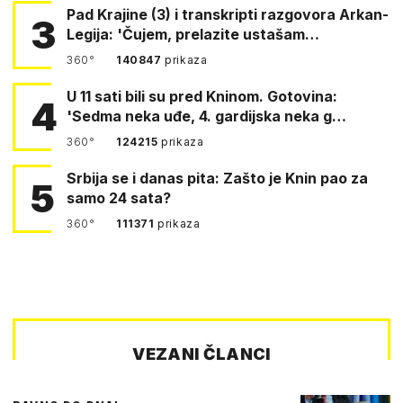
Pad Krajine (3) i transkripti razgovora Arkan-
3
Legija: 'Čujem, prelazite ustašam…
360°
140847
prikaza
U 11 sati bili su pred Kninom. Gotovina:
4
'Sedma neka uđe, 4. gardijska neka g…
360°
124215
prikaza
Srbija se i danas pita: Zašto je Knin pao za
5
samo 24 sata?
360°
111371
prikaza
VEZANI ČLANCI