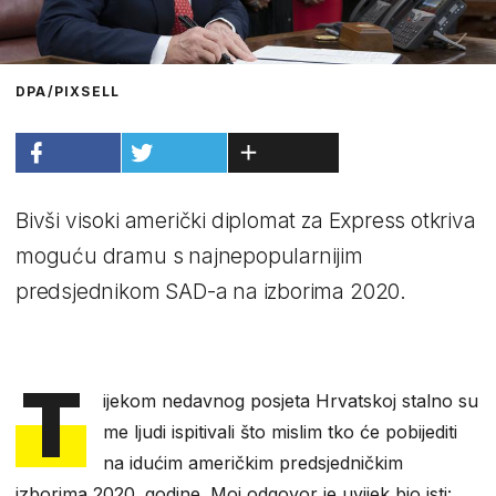
DPA/PIXSELL
Bivši visoki američki diplomat za Express otkriva
moguću dramu s najnepopularnijim
predsjednikom SAD-a na izborima 2020.
T
ijekom nedavnog posjeta Hrvatskoj stalno su
me ljudi ispitivali što mislim tko će pobijediti
na idućim američkim predsjedničkim
izborima 2020. godine. Moj odgovor je uvijek bio isti: