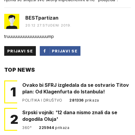
BESTpartizan
20:12 27.STUDENI 2019.
truuuuuuuuuuuuuuuuump
PRIJAVI SE
PRIJAVI SE
PUTEM
TOP NEWS
FACEBOOKA
Ovako bi SFRJ izgledala da se ostvario Titov
1
plan: Od Klagenfurta do Istanbula!
POLITIKA I DRUŠTVO
281336
prikaza
Srpski vojnik: '12 dana nismo znali da se
2
dogodila Oluja'
360°
225944
prikaza