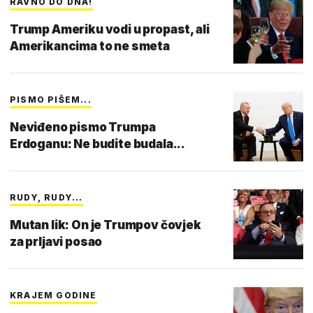
RAVNO DO DNA!
Trump Ameriku vodi u propast, ali
Amerikancima to ne smeta
PISMO PIŠEM...
Neviđeno pismo Trumpa
Erdoganu: Ne budite budala...
RUDY, RUDY...
Mutan lik: On je Trumpov čovjek
za prljavi posao
KRAJEM GODINE