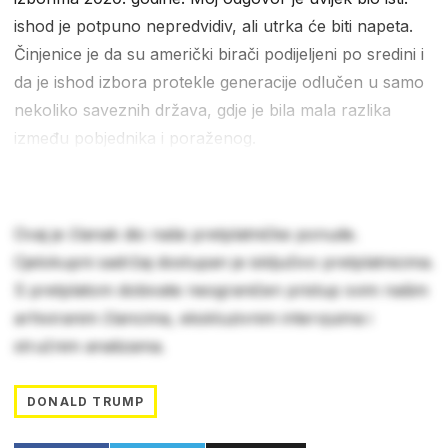
ishod je potpuno nepredvidiv, ali utrka će biti napeta.
Činjenice je da su američki birači podijeljeni po sredini i
da je ishod izbora protekle generacije odlučen u samo
nekoliko saveznih država, gdje je bila mala razlika
između pobjednika i poraženog.
Ovaj je članak dio naše pretplatničke ponude.
Cjelokupni sadržaj dostupan je isključivo pretplatnicima.
S pretplatom dobivate neograničen pristup svim našim
arhiviranim člancima, ekskluzivnim intervjuima i
stručnim analizama.
DONALD TRUMP