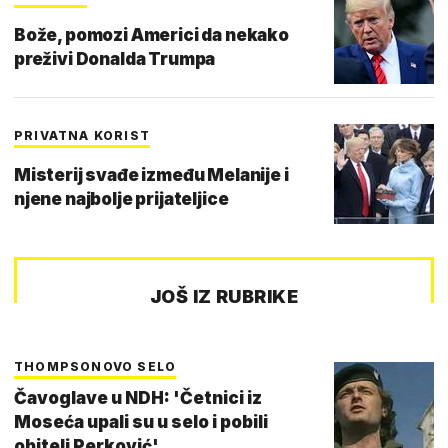
Bože, pomozi Americi da nekako
preživi Donalda Trumpa
PRIVATNA KORIST
Misterij svađe između Melanije i
njene najbolje prijateljice
JOŠ IZ RUBRIKE
THOMPSONOVO SELO
Čavoglave u NDH: 'Četnici iz
Moseća upali su u selo i pobili
obitelj Perković'