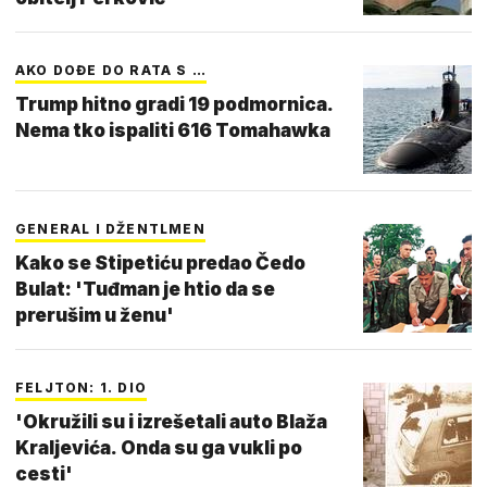
AKO DOĐE DO RATA S …
Trump hitno gradi 19 podmornica.
Nema tko ispaliti 616 Tomahawka
GENERAL I DŽENTLMEN
Kako se Stipetiću predao Čedo
Bulat: 'Tuđman je htio da se
prerušim u ženu'
FELJTON: 1. DIO
'Okružili su i izrešetali auto Blaža
Kraljevića. Onda su ga vukli po
cesti'