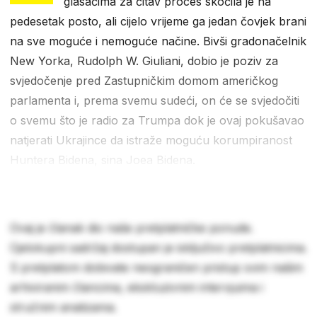
glasačima za čitav proces skočila je na
pedesetak posto, ali cijelo vrijeme ga jedan čovjek brani
na sve moguće i nemoguće načine. Bivši gradonačelnik
New Yorka, Rudolph W. Giuliani, dobio je poziv za
svjedočenje pred Zastupničkim domom američkog
parlamenta i, prema svemu sudeći, on će se svjedočiti
o svemu što je radio za Trumpa dok je ovaj pokušavao
natjerati Ukrajince da istraže moguću korumpiranost
Huntera Bidena, sina Joea Bidena.
Ovaj je članak dio naše pretplatničke ponude.
Cjelokupni sadržaj dostupan je isključivo pretplatnicima.
S pretplatom dobivate neograničen pristup svim našim
arhiviranim člancima, ekskluzivnim intervjuima i
stručnim analizama.