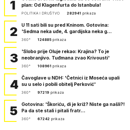
1
plan: Od Klagenfurta do Istanbula!
POLITIKA I DRUŠTVO
282941
prikaza
U 11 sati bili su pred Kninom. Gotovina:
2
'Sedma neka uđe, 4. gardijska neka g…
360°
124885
prikaza
'Slobo prije Oluje rekao: Krajina? To je
3
neobranjivo. Tuđmana zvao Krivousti'
360°
108961
prikaza
Čavoglave u NDH: 'Četnici iz Moseća upali
4
su u selo i pobili obitelj Perković'
360°
97219
prikaza
Gotovina: 'Škoriću, di je križ? Niste ga našli?!
5
Pa da ste stali i pitali fratr…
360°
67242
prikaza