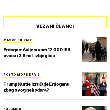
VEZANI ČLANCI
MASKE SU PALE
Erdogan: Šaljem vam 12.000 ISIL-
ovaca i 3,6 mil. izbjeglica
POŠTO MORE KRVI?
Trump Kurde izručuje Erdoganu
zbog svog nebodera?
KOLUMNA