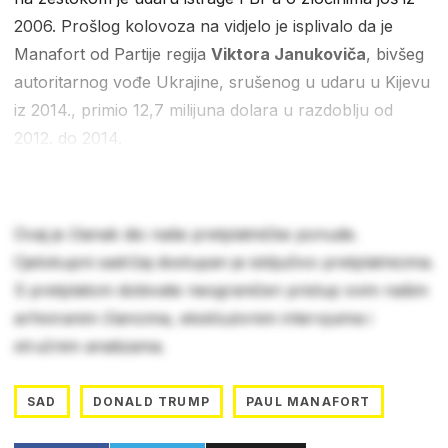
2006. Prošlog kolovoza na vidjelo je isplivalo da je
Manafort od Partije regija
Viktora Janukoviča
, bivšeg
autoritarnog vođe Ukrajine, srušenog u udaru u Kijevu
iz 2014., primio 12,7 milijuna dolara u razdoblju od
2012. do 2014.
Ovaj je članak dio naše pretplatničke ponude.
Cjelokupni sadržaj dostupan je isključivo pretplatnicima.
S pretplatom dobivate neograničen pristup svim našim
arhiviranim člancima, ekskluzivnim intervjuima i
stručnim analizama.
SAD
DONALD TRUMP
PAUL MANAFORT