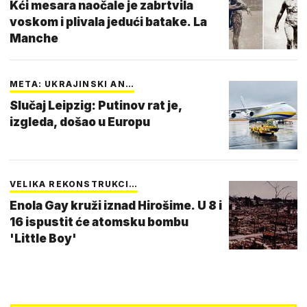
Kći mesara naočale je zabrtvila
voskom i plivala jedući batake. La
Manche
META: UKRAJINSKI AN…
Slučaj Leipzig: Putinov rat je,
izgleda, došao u Europu
VELIKA REKONSTRUKCI…
Enola Gay kruži iznad Hirošime. U 8 i
16 ispustit će atomsku bombu
'Little Boy'