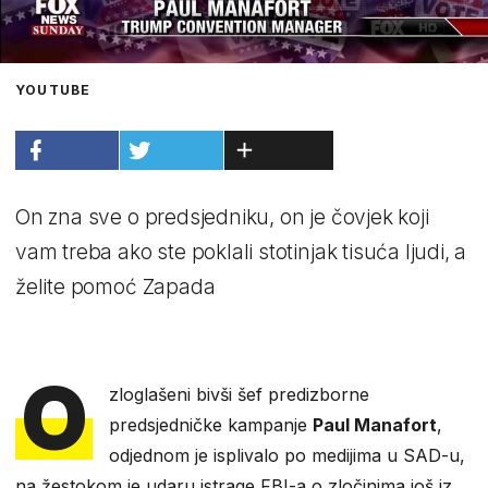
YOUTUBE
On zna sve o predsjedniku, on je čovjek koji
vam treba ako ste poklali stotinjak tisuća ljudi, a
želite pomoć Zapada
O
zloglašeni bivši šef predizborne
predsjedničke kampanje
Paul Manafort
,
odjednom je isplivalo po medijima u SAD-u,
na žestokom je udaru istrage FBI-a o zločinima još iz