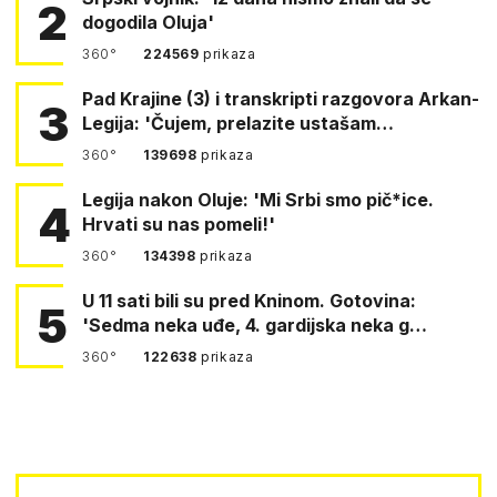
2
dogodila Oluja'
360°
224569
prikaza
Pad Krajine (3) i transkripti razgovora Arkan-
3
Legija: 'Čujem, prelazite ustašam…
360°
139698
prikaza
Legija nakon Oluje: 'Mi Srbi smo pič*ice.
4
Hrvati su nas pomeli!'
360°
134398
prikaza
U 11 sati bili su pred Kninom. Gotovina:
5
'Sedma neka uđe, 4. gardijska neka g…
360°
122638
prikaza