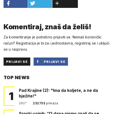
Komentiraj, znaš da želiš!
Za komentiranje je potrebno prijaviti se. Nemaš korisnički
račun? Registracija je brza i jednostavna, registriraj se i uključi
se u raspravu.
PRIJAVI SE
PRIJAVI SE
PUTEM
TOP NEWS
FACEBOOKA
Pad Krajine (2): "Ima da koljete, a ne da
1
bježite!"
360°
232753
prikaza
Srpski vojnik: '12 dana nismo znali da se