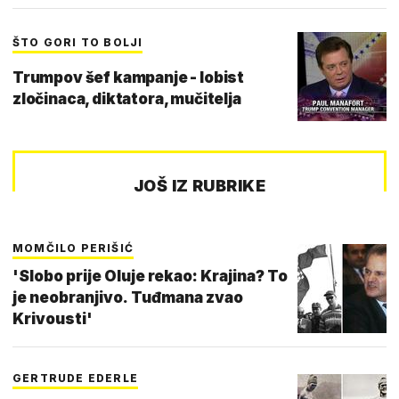
ŠTO GORI TO BOLJI
Trumpov šef kampanje - lobist
zločinaca, diktatora, mučitelja
JOŠ IZ RUBRIKE
MOMČILO PERIŠIĆ
'Slobo prije Oluje rekao: Krajina? To
je neobranjivo. Tuđmana zvao
Krivousti'
GERTRUDE EDERLE