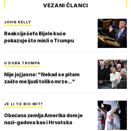
VEZANI ČLANCI
JOHN KELLY
Reakcija šefa Bijele kuće
pokazuje što misli o Trumpu
U DOBA TRUMPA
Nije joj jasno: "Nekad se pitam
zašto me ljudi toliko mrze..."
JE LI TO BIO MIT?
Obećana zemlja Amerika dom je
nazi-gadova kao i Hrvatska