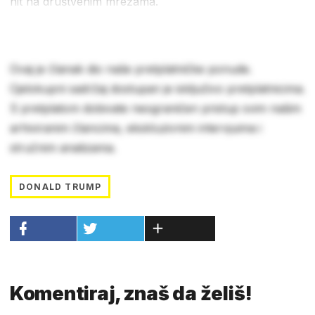
hit na društvenim mrežama.
Ovaj je članak dio naše pretplatničke ponude.
Cjelokupni sadržaj dostupan je isključivo pretplatnicima.
S pretplatom dobivate neograničen pristup svim našim
arhiviranim člancima, ekskluzivnim intervjuima i
stručnim analizama.
DONALD TRUMP
Komentiraj, znaš da želiš!