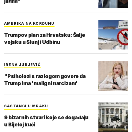
jadna"
AMERIKA NA KORDUNU
Trumpov plan za Hrvatsku: Šalje
vojsku u Slunj i Udbinu
IRENA JURJEVIĆ
"Psiholozi s razlogom govore da
Trump ima 'maligni narcizam'
SASTANCI U MRAKU
9 bizarnih stvari koje se događaju
u Bijeloj kući