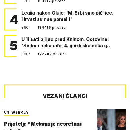
360°
139717
prikaza
Legija nakon Oluje: 'Mi Srbi smo pič*ice.
4
Hrvati su nas pomeli!'
360°
134416
prikaza
U 11 sati bili su pred Kninom. Gotovina:
5
'Sedma neka uđe, 4. gardijska neka g…
360°
122782
prikaza
VEZANI ČLANCI
US WEEKLY
Prijatelji: "Melania je nesretna i