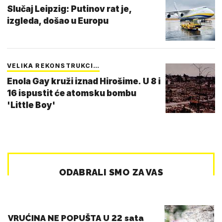
Slučaj Leipzig: Putinov rat je,
izgleda, došao u Europu
VELIKA REKONSTRUKCI…
Enola Gay kruži iznad Hirošime. U 8 i
16 ispustit će atomsku bombu
'Little Boy'