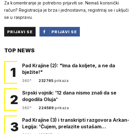
Za komentiranje je potrebno prijaviti se. Nemaš korisnički
račun? Registracija je brza i jednostavna, registriraj se i uključi
se u raspravu.
PRIJAVI SE
PRIJAVI SE
PUTEM
TOP NEWS
FACEBOOKA
Pad Krajine (2): "Ima da koljete, a ne da
1
bježite!"
360°
232765
prikaza
Srpski vojnik: '12 dana nismo znali da se
2
dogodila Oluja'
360°
224589
prikaza
Pad Krajine (3) i transkripti razgovora Arkan-
3
Legija: 'Čujem, prelazite ustašam…