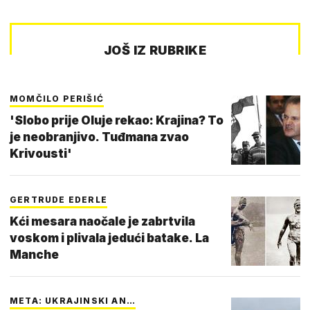
JOŠ IZ RUBRIKE
MOMČILO PERIŠIĆ
'Slobo prije Oluje rekao: Krajina? To
je neobranjivo. Tuđmana zvao
Krivousti'
GERTRUDE EDERLE
Kći mesara naočale je zabrtvila
voskom i plivala jedući batake. La
Manche
META: UKRAJINSKI AN…