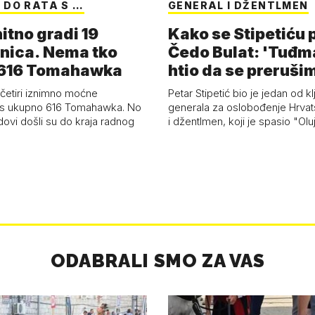
 DO RATA S …
GENERAL I DŽENTLMEN
itno gradi 19
Kako se Stipetiću
nica. Nema tko
Čedo Bulat: 'Tuđm
i 616 Tomahawka
htio da se preruši
ženu'
četiri iznimno moćne
Petar Stipetić bio je jedan od kl
s ukupno 616 Tomahawka. No
generala za oslobođenje Hrvat
dovi došli su do kraja radnog
i džentlmen, koji je spasio "Ol