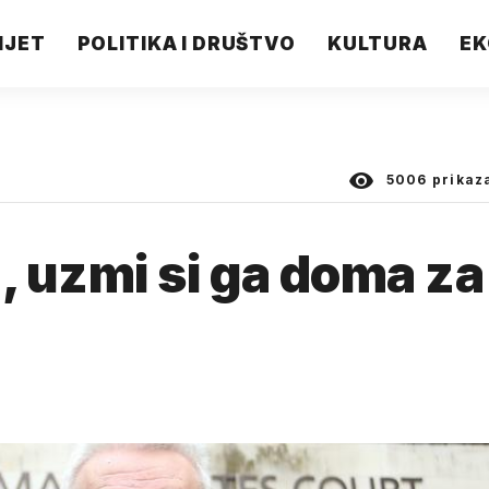
IJET
POLITIKA I DRUŠTVO
KULTURA
EK
5006
prikaz
 uzmi si ga doma za