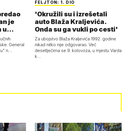
FELJTON: 1. DIO
 predao
'Okružili su i izrešetali
an je
auto Blaža Kraljevića.
m u
Onda su ga vukli po cesti'
jučnih
Za ubojstvo Blaža Kraljevića 1992. godine
ske. General
nikad nitko nije odgovarao. Već
uju" n…
desetljećima se 9. kolovoza, u mjestu Varda
k…