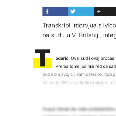
Transkript intervjua s Iv
na sudu u V. Britaniji, int
T
odorić:
Ovaj sud i ovaj proces tr
Prema tome još nije red da sa
ovdje bio svoj cilj sam ostvario, dob
da mogu štiti svoja
ljudska prava
ja t
Ovaj je članak dio naše pretplatničke