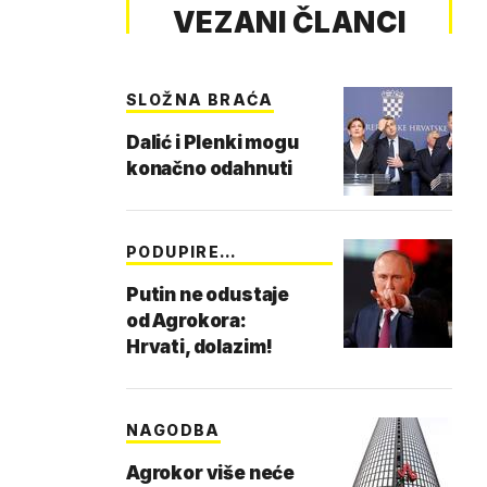
VEZANI ČLANCI
SLOŽNA BRAĆA
Dalić i Plenki mogu
konačno odahnuti
PODUPIRE
DESNIČARE?
Putin ne odustaje
od Agrokora:
Hrvati, dolazim!
NAGODBA
Agrokor više neće