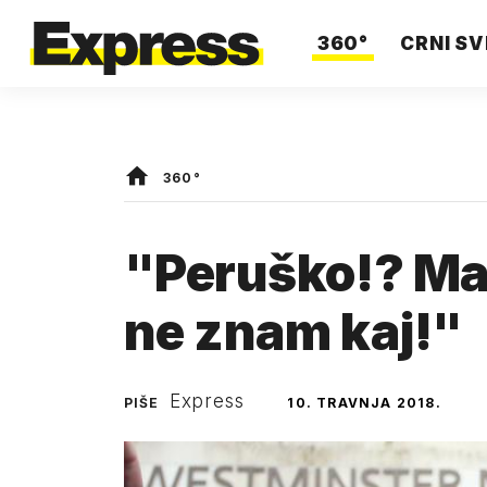
360°
CRNI SV
360°
"Peruško!? Ma,
ne znam kaj!"
Express
PIŠE
10. TRAVNJA 2018.