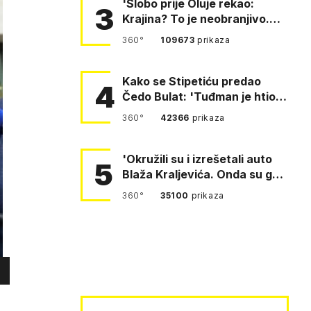
'Slobo prije Oluje rekao:
3
Krajina? To je neobranjivo.
Tuđmana zvao Krivousti'
360°
109673
prikaza
Kako se Stipetiću predao
4
Čedo Bulat: 'Tuđman je htio
da se prerušim u ženu'
360°
42366
prikaza
'Okružili su i izrešetali auto
5
Blaža Kraljevića. Onda su ga
vukli po cesti'
360°
35100
prikaza