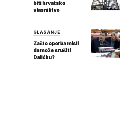
biti hrvatsko
vlasništvo
GLASANJE
Zašto oporba misli
da može srušiti
Dalićku?