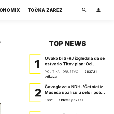
ONOMIX
TOČKA ZAREZ
TOP NEWS
a
Ovako bi SFRJ izgledala da se
1
ostvario Titov plan: Od
Klagenfurta do Istanbula!
POLITIKA I DRUŠTVO
283721
prikaza
Čavoglave u NDH: 'Četnici iz
2
Moseća upali su u selo i pobili
obitelj Perković'
360°
113695
prikaza