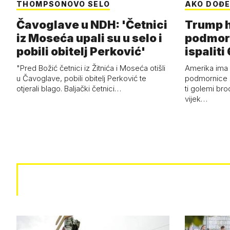
THOMPSONOVO SELO
AKO DOĐE
Čavoglave u NDH: 'Četnici
Trump h
iz Moseća upali su u selo i
podmor
pobili obitelj Perković'
ispalit
"Pred Božić četnici iz Žitnića i Moseća otišli
Amerika ima 
u Čavoglave, pobili obitelj Perković te
podmornice 
otjerali blago. Baljački četnici…
ti golemi bro
vijek…