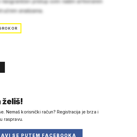
e neograničen pristup svim našim arhiviranim
stručnim analizama.
GROKOR
 želiš!
se. Nemaš korisnički račun? Registracija je brza i
 u raspravu.
JAVI SE
PUTEM FACEBOOKA