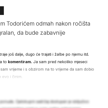
icom Todorićem odmah nakon ročišta
egralan, da bude zabavnije
aje još dalje, dugo će trajati i žalbe po njemu itd.
da to
komentiram.
Ja sam pred nekoliko mjeseci
io sam vrijeme i s obzirom na to vrijeme da sam dobio
o evo i činim.
 ponude. Cjelokupni sadržaj dostupan je isključivo