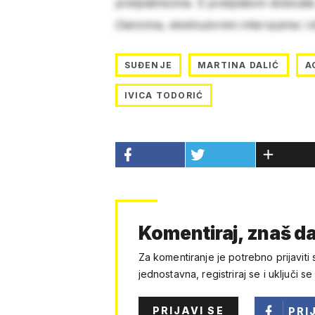
pretplatnicima. S pretplatom dobivat
člancima, ekskluzivnim intervjuima i 
SUĐENJE
MARTINA DALIĆ
A
IVICA TODORIĆ
Komentiraj, znaš da
Za komentiranje je potrebno prijaviti 
jednostavna, registriraj se i uključi se
PRIJAVI SE
PRI