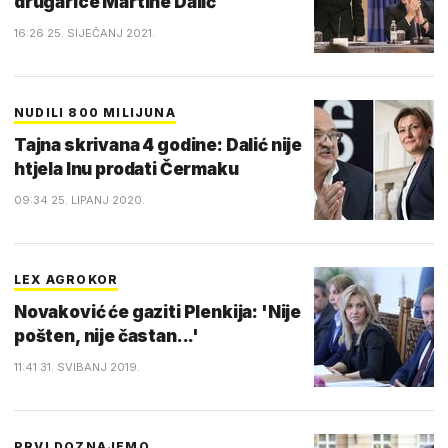
drugarice Martine Dalić
16:26 25. SIJEČANJ 2021.
NUDILI 800 MILIJUNA
Tajna skrivana 4 godine: Dalić nije
htjela Inu prodati Čermaku
09:34 25. LIPANJ 2020.
LEX AGROKOR
Novaković će gaziti Plenkija: 'Nije
pošten, nije častan...'
11:41 31. SVIBANJ 2019.
PRVI DOZNAJEMO