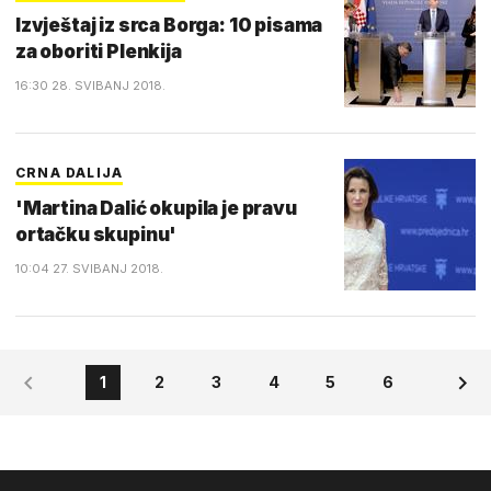
Izvještaj iz srca Borga: 10 pisama
za oboriti Plenkija
16:30 28. SVIBANJ 2018.
CRNA DALIJA
'Martina Dalić okupila je pravu
ortačku skupinu'
10:04 27. SVIBANJ 2018.
1
2
3
4
5
6