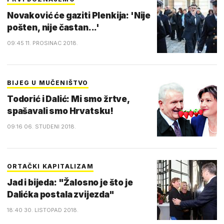
Novaković će gaziti Plenkija: 'Nije
pošten, nije častan...'
09:45 11. PROSINAC 2018.
BIJEG U MUČENIŠTVO
Todorić i Dalić: Mi smo žrtve,
spašavali smo Hrvatsku!
09:16 06. STUDENI 2018.
ORTAČKI KAPITALIZAM
Jad i bijeda: "Žalosno je što je
Dalićka postala zvijezda"
18:40 30. LISTOPAD 2018.