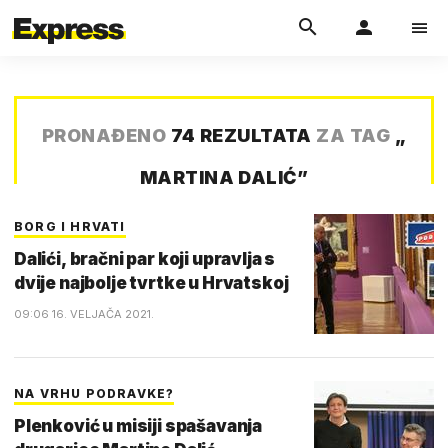
PRONAĐENO
74 REZULTATA
ZA TAG
„
MARTINA DALIĆ
”
BORG I HRVATI
Dalići, bračni par koji upravlja s
dvije najbolje tvrtke u Hrvatskoj
09:06 16. VELJAČA 2021.
NA VRHU PODRAVKE?
Plenković u misiji spašavanja