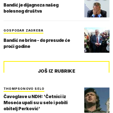
Bandić je dijagnoza našeg
bolesnog društva
GOSPODAR ZAGREBA
Bandić ne brine - do presude će
proći godine
JOŠ IZ RUBRIKE
THOMPSONOVO SELO
Čavoglave u NDH: 'Četnici iz
Moseća upali su u selo i pobili
obitelj Perković'