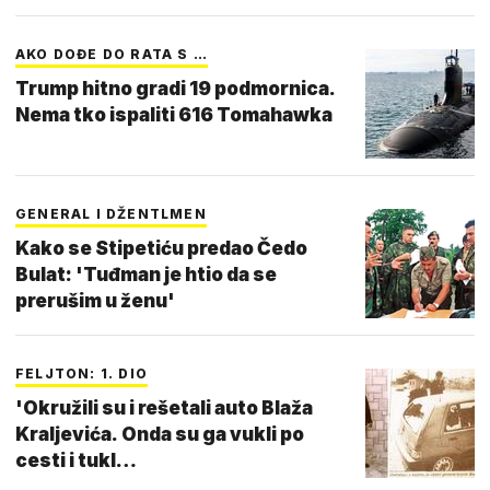
AKO DOĐE DO RATA S …
Trump hitno gradi 19 podmornica.
Nema tko ispaliti 616 Tomahawka
GENERAL I DŽENTLMEN
Kako se Stipetiću predao Čedo
Bulat: 'Tuđman je htio da se
prerušim u ženu'
FELJTON: 1. DIO
'Okružili su i rešetali auto Blaža
Kraljevića. Onda su ga vukli po
cesti i tukl…