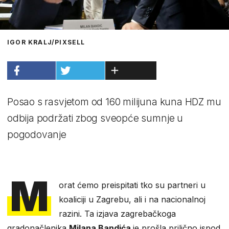
IGOR KRALJ/PIXSELL
Posao s rasvjetom od 160 milijuna kuna HDZ mu
odbija podržati zbog sveopće sumnje u
pogodovanje
M
orat ćemo preispitati tko su partneri u
koaliciji u Zagrebu, ali i na nacionalnoj
razini. Ta izjava zagrebačkoga
gradonačlenika
Milana Bandića
je prošla prilično ispod