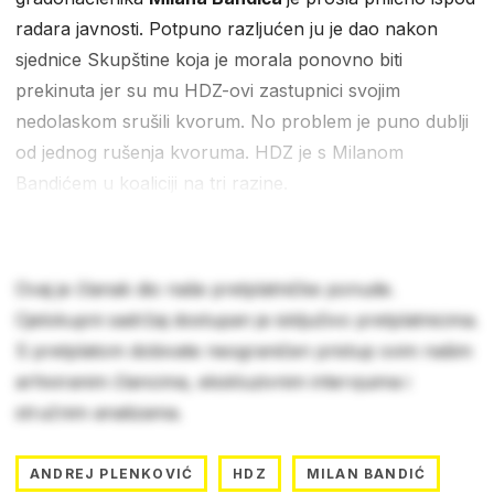
radara javnosti. Potpuno razljućen ju je dao nakon
sjednice Skupštine koja je morala ponovno biti
prekinuta jer su mu HDZ-ovi zastupnici svojim
nedolaskom srušili kvorum. No problem je puno dublji
od jednog rušenja kvoruma. HDZ je s Milanom
Bandićem u koaliciji na tri razine.
Ovaj je članak dio naše pretplatničke ponude.
Cjelokupni sadržaj dostupan je isključivo pretplatnicima.
S pretplatom dobivate neograničen pristup svim našim
arhiviranim člancima, ekskluzivnim intervjuima i
stručnim analizama.
ANDREJ PLENKOVIĆ
HDZ
MILAN BANDIĆ