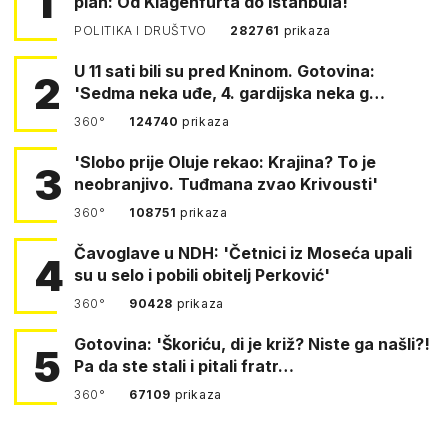
1
plan: Od Klagenfurta do Istanbula!
POLITIKA I DRUŠTVO
282761
prikaza
U 11 sati bili su pred Kninom. Gotovina:
2
'Sedma neka uđe, 4. gardijska neka g…
360°
124740
prikaza
'Slobo prije Oluje rekao: Krajina? To je
3
neobranjivo. Tuđmana zvao Krivousti'
360°
108751
prikaza
Čavoglave u NDH: 'Četnici iz Moseća upali
4
su u selo i pobili obitelj Perković'
360°
90428
prikaza
Gotovina: 'Škoriću, di je križ? Niste ga našli?!
5
Pa da ste stali i pitali fratr…
360°
67109
prikaza