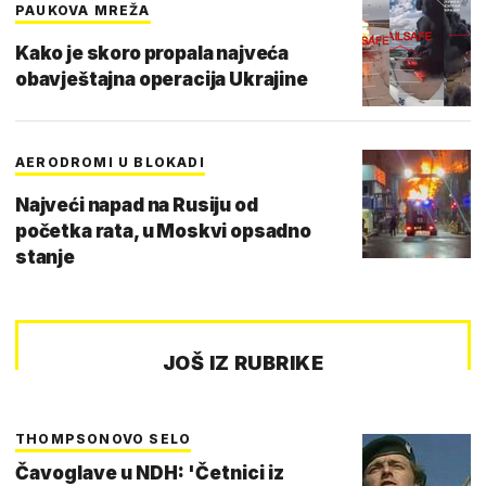
PAUKOVA MREŽA
Kako je skoro propala najveća
obavještajna operacija Ukrajine
AERODROMI U BLOKADI
Najveći napad na Rusiju od
početka rata, u Moskvi opsadno
stanje
JOŠ IZ RUBRIKE
THOMPSONOVO SELO
Čavoglave u NDH: 'Četnici iz