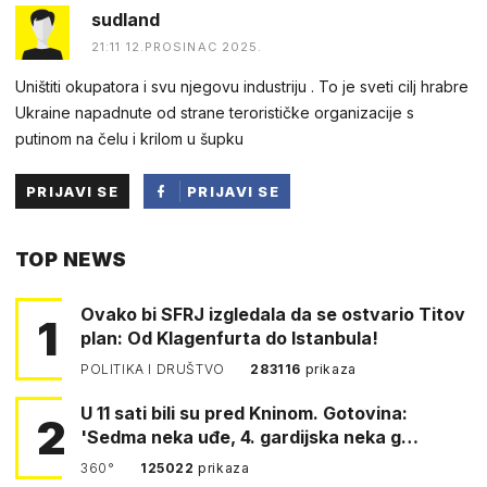
sudland
21:11 12.PROSINAC 2025.
Uništiti okupatora i svu njegovu industriju . To je sveti cilj hrabre
Ukraine napadnute od strane terorističke organizacije s
putinom na čelu i krilom u šupku
PRIJAVI SE
PRIJAVI SE
PUTEM
TOP NEWS
FACEBOOKA
Ovako bi SFRJ izgledala da se ostvario Titov
1
plan: Od Klagenfurta do Istanbula!
POLITIKA I DRUŠTVO
283116
prikaza
U 11 sati bili su pred Kninom. Gotovina:
2
'Sedma neka uđe, 4. gardijska neka g…
360°
125022
prikaza