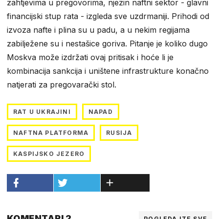
zahtjevima u pregovorima, njezin naftni sektor - glavni
financijski stup rata - izgleda sve uzdrmaniji. Prihodi od
izvoza nafte i plina su u padu, a u nekim regijama
zabilježene su i nestašice goriva. Pitanje je koliko dugo
Moskva može izdržati ovaj pritisak i hoće li je
kombinacija sankcija i uništene infrastrukture konačno
natjerati za pregovarački stol.
RAT U UKRAJINI
NAPAD
NAFTNA PLATFORMA
RUSIJA
KASPIJSKO JEZERO
KOMENTARI 2
POGLEDAJTE SVE