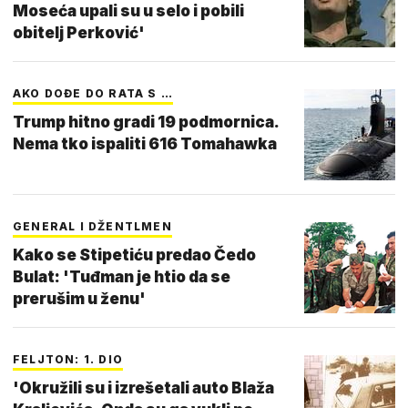
Moseća upali su u selo i pobili
obitelj Perković'
AKO DOĐE DO RATA S …
Trump hitno gradi 19 podmornica.
Nema tko ispaliti 616 Tomahawka
GENERAL I DŽENTLMEN
Kako se Stipetiću predao Čedo
Bulat: 'Tuđman je htio da se
prerušim u ženu'
FELJTON: 1. DIO
'Okružili su i izrešetali auto Blaža