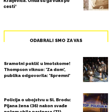
Kraljevića. Onda su ga vukli po
cesti'