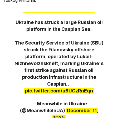
ruskog teritorija.
Ukraine has struck a large Russian oil
platform in the Caspian Sea.
The Security Service of Ukraine (SBU)
struck the Filanovsky offshore
platform, operated by Lukoil-
Nizhnevolzhskneft, marking Ukraine's
first strike against Russian oil
production infrastructure in the
Caspian…
pic.twitter.com/u6UCzRnEqn
— Meanwhile in Ukraine
(@MeanwhileInUA)
December 11,
2025