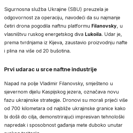
Sigurnosna služba Ukrajine (SBU) preuzela je
odgovornost za operaciju, navodeći da su najmanje
četiri drona pogodila naftnu platformu
Filanovsky
, u
vlasništvu ruskog energetskog diva
Lukoila
. Udar je,
prema tvrdnjama iz Kijeva, zaustavio proizvodnju nafte
i plina na više od 20 bušotina.
Prvi udarac u srce naftne industrije
Napad na polje Vladimir Filanovsky, smješteno u
sjevernom dijelu Kaspijskog jezera, označava novu
fazu ukrajinske strategije. Dronovi su morali prijeći više
od 700 kilometara od najbliže ukrajinske granice kako
bi došli do cilja, demonstrirajući impresivan tehnološki
napredak i sposobnost gađanja mete duboko unutar