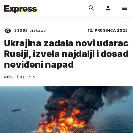
23092
prikaza
12. PROSINCA 2025.
Ukrajina zadala novi udarac
Rusiji, izvela najdalji i dosad
neviđeni napad
Express
PIŠE