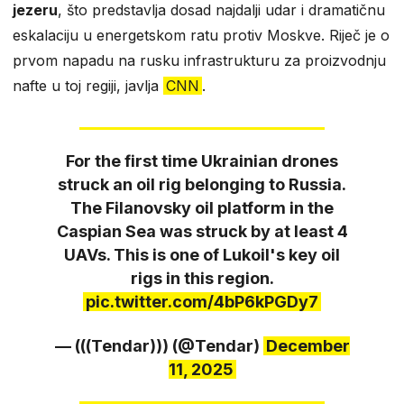
jezeru
, što predstavlja dosad najdalji udar i dramatičnu
eskalaciju u energetskom ratu protiv Moskve. Riječ je o
prvom napadu na rusku infrastrukturu za proizvodnju
nafte u toj regiji, javlja
CNN
.
For the first time Ukrainian drones
struck an oil rig belonging to Russia.
The Filanovsky oil platform in the
Caspian Sea was struck by at least 4
UAVs. This is one of Lukoil's key oil
rigs in this region.
pic.twitter.com/4bP6kPGDy7
— (((Tendar))) (@Tendar)
December
11, 2025