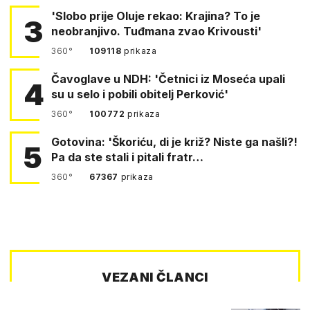
'Slobo prije Oluje rekao: Krajina? To je
3
neobranjivo. Tuđmana zvao Krivousti'
360°
109118
prikaza
Čavoglave u NDH: 'Četnici iz Moseća upali
4
su u selo i pobili obitelj Perković'
360°
100772
prikaza
Gotovina: 'Škoriću, di je križ? Niste ga našli?!
5
Pa da ste stali i pitali fratr…
360°
67367
prikaza
VEZANI ČLANCI