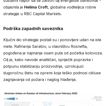
sustavni napor da se zatvori taj energetski bankomat -
objasnila je
Helima Croft
, globalna voditeljica robne
strategije u RBC Capital Markets.
Podrška zapadnih saveznika
Ključni dio strategije postali su i ponovljeni udari na iste
mete. Rafinerija Saratov, u vlasništvu Rosnefta,
pogođena je najmanje osam puta od početka kolovoza.
Cilj je, kako navode analitičari, spriječiti popravke i
potpunu stabilizaciju proizvodnje, uzrokujući
dugoročnu štetu na opremi koja teško podnosi cikluse
zagrijavanja od požara i naglog hlađenja.