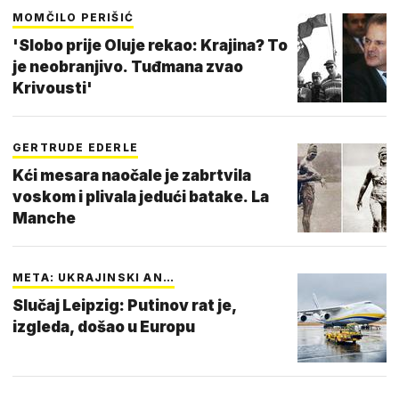
MOMČILO PERIŠIĆ
'Slobo prije Oluje rekao: Krajina? To
je neobranjivo. Tuđmana zvao
Krivousti'
GERTRUDE EDERLE
Kći mesara naočale je zabrtvila
voskom i plivala jedući batake. La
Manche
META: UKRAJINSKI AN…
Slučaj Leipzig: Putinov rat je,
izgleda, došao u Europu