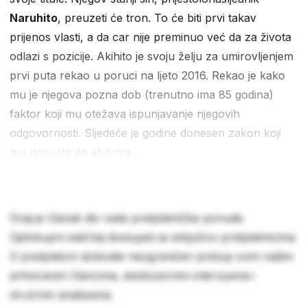
Naruhito
, preuzeti će tron. To će biti prvi takav
prijenos vlasti, a da car nije preminuo već da za života
odlazi s pozicije. Akihito je svoju želju za umirovljenjem
prvi puta rekao u poruci na ljeto 2016. Rekao je kako
mu je njegova pozna dob (trenutno ima 85 godina)
faktor koji mu otežava ispunjavanje njegovih
odgovornosti. Sljedeće je godine donesen zakon koji
mu dopušta da abdicira.
Ovaj je članak dio naše pretplatničke ponude.
Cjelokupni sadržaj dostupan je isključivo pretplatnicima.
S pretplatom dobivate neograničen pristup svim našim
arhiviranim člancima, ekskluzivnim intervjuima i
stručnim analizama.