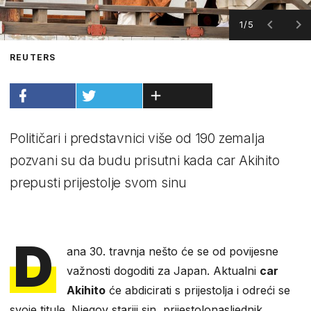
1/5
REUTERS
Političari i predstavnici više od 190 zemalja
pozvani su da budu prisutni kada car Akihito
prepusti prijestolje svom sinu
D
ana 30. travnja nešto će se od povijesne
važnosti dogoditi za Japan. Aktualni
car
Akihito
će abdicirati s prijestolja i odreći se
svoje titule. Njegov stariji sin, prijestolonasljednik