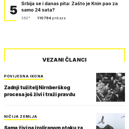
Srbija se i danas pita: Zašto je Knin pao za
5
samo 24 sata?
360°
110794
prikaza
VEZANI ČLANCI
POVIJESNA IKONA
Zadnji tužitelj Nirnberškog
procesa još živi i traži pravdu
NIČIJA ZEMLJA
Sama živi na izoliranom otoku za