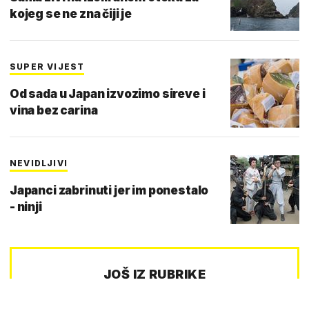
kojeg se ne zna čiji je
SUPER VIJEST
Od sada u Japan izvozimo sireve i
vina bez carina
NEVIDLJIVI
Japanci zabrinuti jer im ponestalo
- ninji
JOŠ IZ RUBRIKE