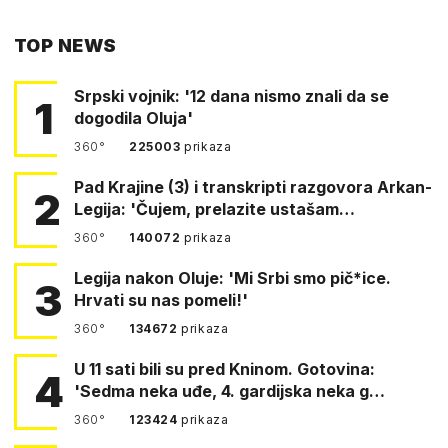
PUTEM
TOP NEWS
FACEBOOKA
Srpski vojnik: '12 dana nismo znali da se
1
dogodila Oluja'
360°
225003
prikaza
Pad Krajine (3) i transkripti razgovora Arkan-
2
Legija: 'Čujem, prelazite ustašam…
360°
140072
prikaza
Legija nakon Oluje: 'Mi Srbi smo pič*ice.
3
Hrvati su nas pomeli!'
360°
134672
prikaza
U 11 sati bili su pred Kninom. Gotovina:
4
'Sedma neka uđe, 4. gardijska neka g…
360°
123424
prikaza