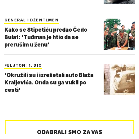
GENERAL I DŽENTLMEN
Kako se Stipetiću predao Čedo
Bulat: 'Tuđman je htio da se
prerušim u ženu'
FELJTON: 1. DIO
'Okružili su i izrešetali auto Blaža
Kraljevića. Onda su ga vukli po
cesti'