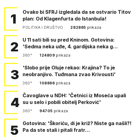
Ovako bi SFRJ izgledala da se ostvario Titov
1
plan: Od Klagenfurta do Istanbula!
POLITIKA I DRUŠTVO
282865
prikaza
U 11 sati bili su pred Kninom. Gotovina:
2
'Sedma neka uđe, 4. gardijska neka g…
360°
124809
prikaza
'Slobo prije Oluje rekao: Krajina? To je
3
neobranjivo. Tuđmana zvao Krivousti'
360°
108866
prikaza
Čavoglave u NDH: 'Četnici iz Moseća upali
4
su u selo i pobili obitelj Perković'
360°
94705
prikaza
Gotovina: 'Škoriću, di je križ? Niste ga našli?!
5
Pa da ste stali i pitali fratr…