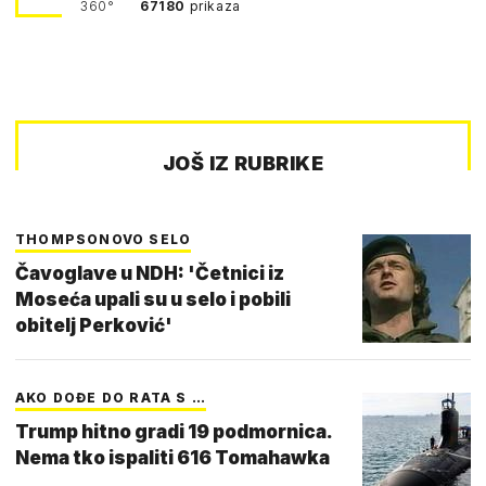
360°
67180
prikaza
JOŠ IZ RUBRIKE
THOMPSONOVO SELO
Čavoglave u NDH: 'Četnici iz
Moseća upali su u selo i pobili
obitelj Perković'
AKO DOĐE DO RATA S …
Trump hitno gradi 19 podmornica.
Nema tko ispaliti 616 Tomahawka