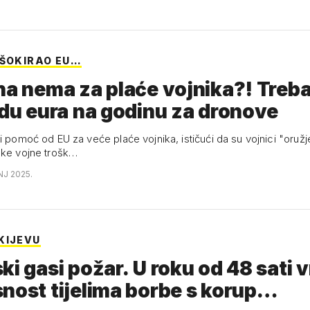
 ŠOKIRAO EU…
na nema za plaće vojnika?! Treba
rdu eura na godinu za dronove
i pomoć od EU za veće plaće vojnika, ističući da su vojnici "oružje 
oke vojne trošk…
NJ 2025.
KIJEVU
ki gasi požar. U roku od 48 sati v
nost tijelima borbe s korup…