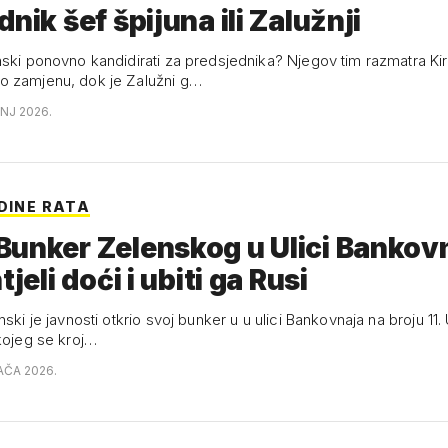
dnik šef špijuna ili Zalužnji
nski ponovno kandidirati za predsjednika? Njegov tim razmatra Kir
o zamjenu, dok je Zalužni g…
ANJ 2026.
ODINE RATA
unker Zelenskog u Ulici Bankov
tjeli doći i ubiti ga Rusi
nski je javnosti otkrio svoj bunker u u ulici Bankovnaja na broju 11. 
 kojeg se kroj…
AČA 2026.