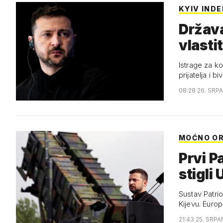
KYIV IND
Država
vlasti
Istrage za k
prijatelja i 
08:28 26. SRP
MOĆNO O
Prvi P
stigli 
Sustav Patrio
Kijevu. Europ
21:43 25. SRPA