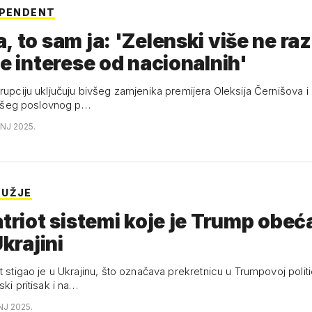
EPENDENT
, to sam ja: 'Zelenski više ne raz
te interese od nacionalnih'
orupciju uključuju bivšeg zamjenika premijera Oleksija Černišova 
bivšeg poslovnog p…
ANJ 2025.
RUŽJE
atriot sistemi koje je Trump obeć
Ukrajini
t stigao je u Ukrajinu, što označava prekretnicu u Trumpovoj polit
ski pritisak i na…
NJ 2025.