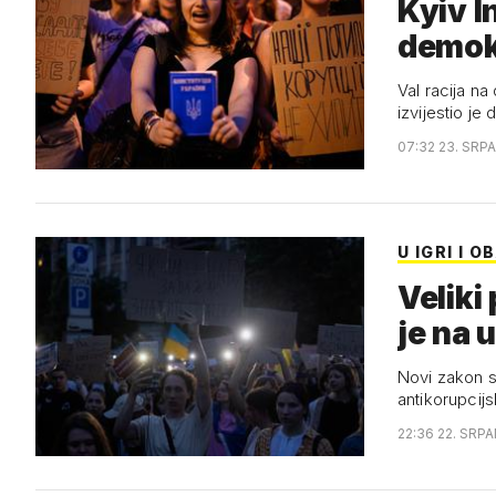
Kyiv I
demokr
Val racija na domove službenika
izvijestio je
07:32 23. SRP
U IGRI I 
Veliki
je na 
Novi zakon st
antikorupcijs
22:36 22. SRPA