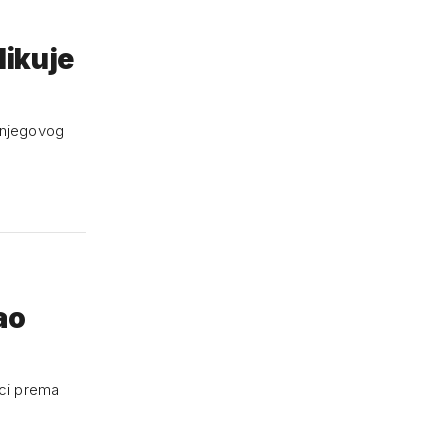
likuje
i njegovog
ao
ici prema