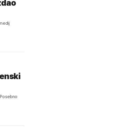
zdao
lenski
 i Posebno