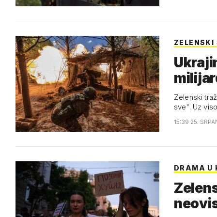
ZELENSKI
Ukraji
milija
Zelenski traž
sve". Uz vis
15:39 25. SRPA
DRAMA U 
Zelens
neovis