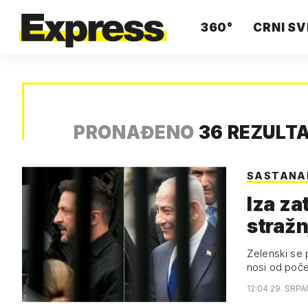
360°
CRNI SV
PRONAĐENO
36 REZULT
SASTANA
Iza za
stražn
Zelenski se 
nosi od poče
12:04 29. SRPA