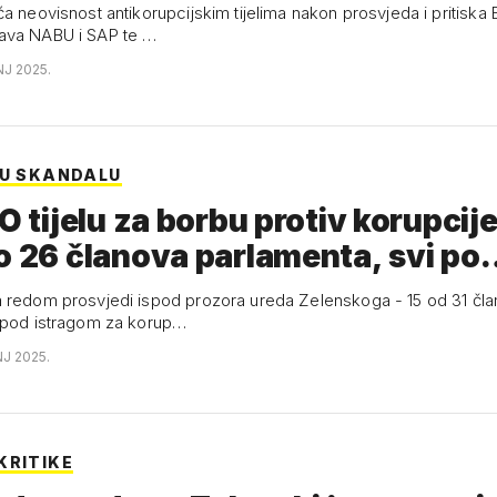
a neovisnost antikorupcijskim tijelima nakon prosvjeda i pritiska 
ava NABU i SAP te …
NJ 2025.
 U SKANDALU
 O tijelu za borbu protiv korupcij
o 26 članova parlamenta, svi p
 redom prosvjedi ispod prozora ureda Zelenskoga - 15 od 31 čl
 pod istragom za korup…
NJ 2025.
KRITIKE