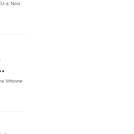
EU-a. Novi
e
o…
ana Vrhovne