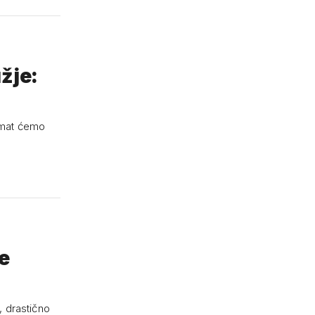
žje:
imat ćemo
će
, drastično