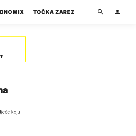
ONOMIX
TOČKA ZAREZ
”
na
djeće koju