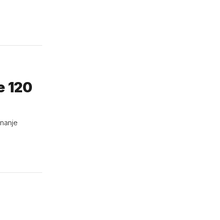
e 120
znanje