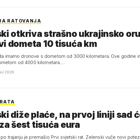
JA RATOVANJA
ki otkriva strašno ukrajinsko oru
i dometa 10 tisuća km
 sada imamo dronove s dometom od 3000 kilometara. Ove godine 
ometom od 4000 kilometara.…
NJ 2026.
 RATA
ki diže plaće, na prvoj liniji sad 
 za šest tisuća eura
i po trajanju je premašio Prvi svjetski rat. Zelenski vuče novi potez