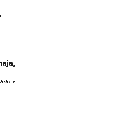
ila
naja,
Unutra je