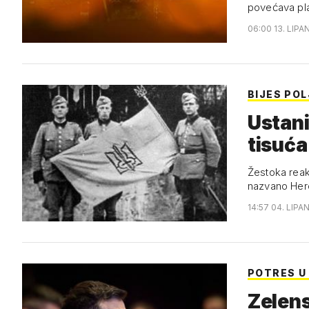
povećava pla
06:00 13. LIPA
BIJES PO
Ustani
tisuća 
Žestoka reak
nazvano Heroj
14:57 04. LIPA
POTRES U
Zelens