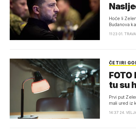
Naslje
Hoće li Zele
Budanova ka
11:23 01. TRAV
ČETIRI G
FOTO B
tu su h
Prvi put Zele
mali ured iz
14:37 24. VELJ