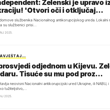
ndependent: Zelenski je upravo i
aciju! 'Otvori oči i otključaj…
 Nacionalnog antikorupcijskog ureda. Lokalni medij
 da su službenici prisi…
ANJ 2025.
OBAVJEŠTAJ…
 prosvjedi odjednom u Kijevu. Ze
udaru. Tisuće su mu pod proz…
avlja neovisni Nacionalni antikorupcijski ured Ukrajine, ili NABU,
ko tužiteljstvo,…
NJ 2025.