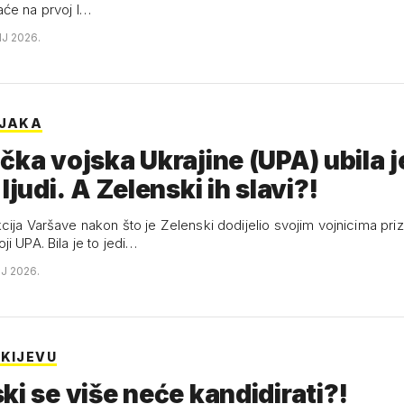
će na prvoj l…
NJ 2026.
LJAKA
čka vojska Ukrajine (UPA) ubila j
ljudi. A Zelenski ih slavi?!
cija Varšave nakon što je Zelenski dodijelio svojim vojnicima pri
i UPA. Bila je to jedi…
NJ 2026.
 KIJEVU
ki se više neće kandidirati?!