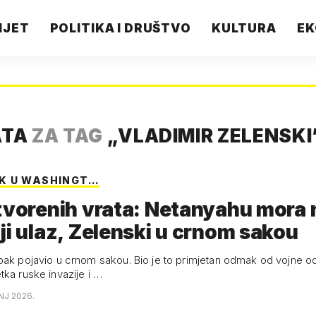
IJET
POLITIKA I DRUŠTVO
KULTURA
EK
ATA
ZA TAG
„
VLADIMIR ZELENSKI
K U WASHINGT…
tvorenih vrata: Netanyahu mora 
ji ulaz, Zelenski u crnom sakou
pak pojavio u crnom sakou. Bio je to primjetan odmak od vojne o
tka ruske invazije i …
NJ 2026.