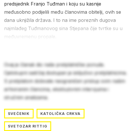
predsjednik Franjo Tuđman i koju su kasnije
međusobno podijelili među članovima obitelji, ovih se
dana uknjižila država. I to na ime poreznih dugova
najmlađeg Tuđmanovog sina Stjepana čije tvrtke su u
međuvremenu propale.
Ovaj je članak dio naše pretplatničke ponude.
Cjelokupni sadržaj dostupan je isključivo pretplatnicima.
S pretplatom dobivate neograničen pristup svim našim
arhiviranim člancima, ekskluzivnim intervjuima i
stručnim analizama.
SVEĆENIK
KATOLIČKA CRKVA
SVETOZAR RITTIG