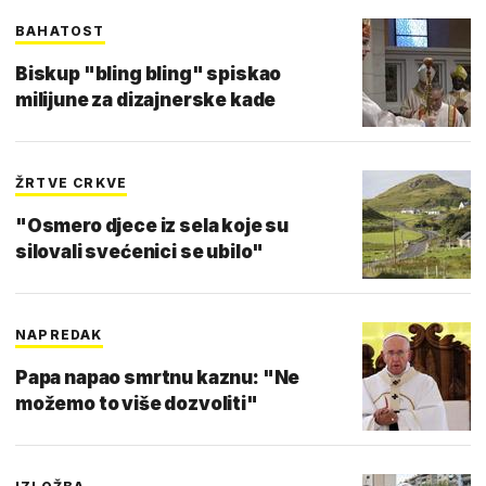
BAHATOST
Biskup "bling bling" spiskao
milijune za dizajnerske kade
ŽRTVE CRKVE
"Osmero djece iz sela koje su
silovali svećenici se ubilo"
NAPREDAK
Papa napao smrtnu kaznu: "Ne
možemo to više dozvoliti"