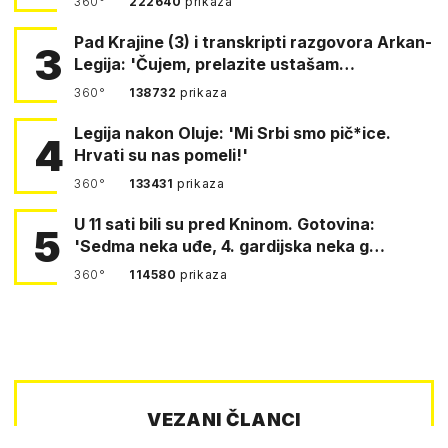
360°
222640
prikaza
Pad Krajine (3) i transkripti razgovora Arkan-
3
Legija: 'Čujem, prelazite ustašam…
360°
138732
prikaza
Legija nakon Oluje: 'Mi Srbi smo pič*ice.
4
Hrvati su nas pomeli!'
360°
133431
prikaza
U 11 sati bili su pred Kninom. Gotovina:
5
'Sedma neka uđe, 4. gardijska neka g…
360°
114580
prikaza
VEZANI ČLANCI