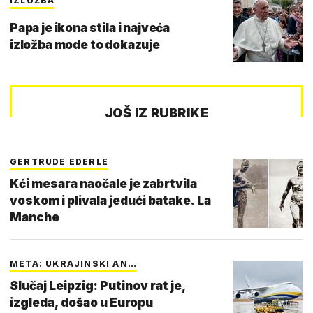
IZLOŽBA
Papa je ikona stila i najveća
izložba mode to dokazuje
JOŠ IZ RUBRIKE
GERTRUDE EDERLE
Kći mesara naočale je zabrtvila
voskom i plivala jedući batake. La
Manche
META: UKRAJINSKI AN…
Slučaj Leipzig: Putinov rat je,
izgleda, došao u Europu