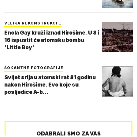
VELIKA REKONSTRUKCI…
Enola Gay kruži iznad Hirošime. U 8 i
16 ispustit će atomsku bombu
'Little Boy'
ŠOKANTNE FOTOGRAFIJE
Svijet srlja u atomski rat 81 godinu
nakon Hirošime. Evo koje su
posljedice A-b…