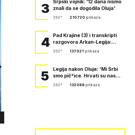
Srpski vojnik: '12 dana nismo
3
znali da se dogodila Oluja'
360°
210720
prikaza
Pad Krajine (3) i transkripti
4
razgovora Arkan-Legija:
'Čujem, prelazite ustašam…
360°
137021
prikaza
Legija nakon Oluje: 'Mi Srbi
5
smo pič*ice. Hrvati su nas
pomeli!'
360°
132088
prikaza