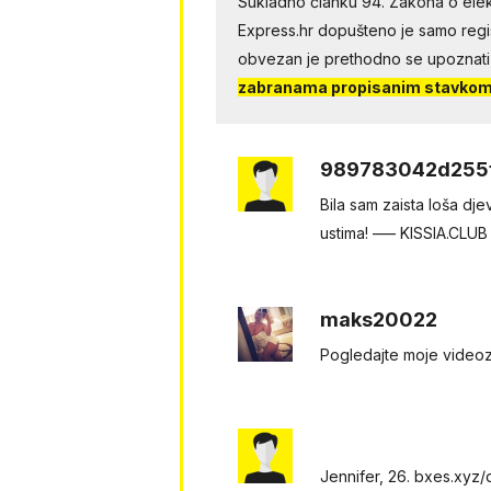
Sukladno članku 94. Zakona o elek
Express.hr dopušteno je samo regist
obvezan je prethodno se upoznati
zabranama propisanim stavkom 
989783042d255
Вila sam zaistа lošа dj
ustimа! ––– KISSIA.CLUB
maks20022
Pogledаjtе mоjе videоzapis
Jennifer, 26. bxes.xyz