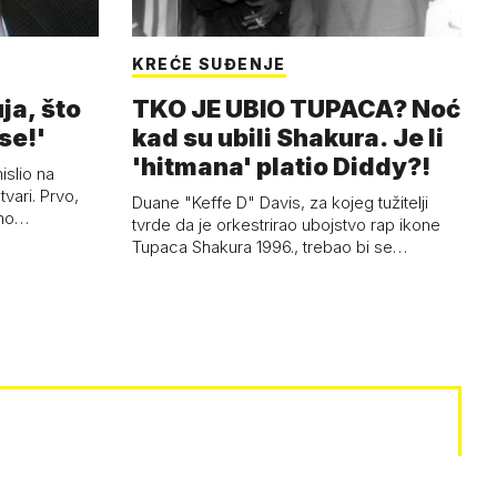
KREĆE SUĐENJE
ja, što
TKO JE UBIO TUPACA? Noć
se!'
kad su ubili Shakura. Je li
'hitmana' platio Diddy?!
islio na
tvari. Prvo,
Duane "Keffe D" Davis, za kojeg tužitelji
ano…
tvrde da je orkestrirao ubojstvo rap ikone
Tupaca Shakura 1996., trebao bi se…