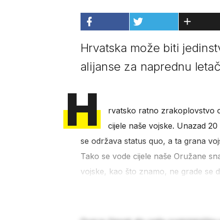
Hrvatska može biti jedins
alijanse za naprednu leta
H
rvatsko ratno zrakoplovstvo o
cijele naše vojske. Unazad 20
se održava status quo, a ta grana vojs
Tako se vode cijele naše Oružane snag
vojske, kao što znamo, ne grade se d