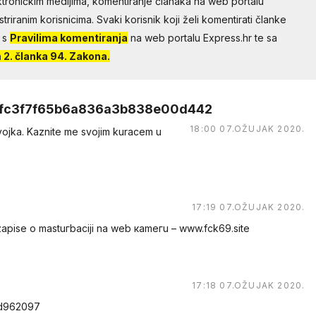
troničkim medijima, komentiranje članaka na web portalu
riranim korisnicima. Svaki korisnik koji želi komentirati članke
 s
Pravilima komentiranja
na web portalu Express.hr te sa
2. članka 94. Zakona.
fc3f7f65b6a836a3b838e00d442
18:00 07.OŽUJAK 2020.
еvоjkа. Kaznite me svоjim kuracem u
17:19 07.OŽUJAK 2020.
е о mastuгbaсiji na web каmегu – w︆︆w︆︆w︆︆.︆︆f︆︆ck69︆︆.︆︆site
17:18 07.OŽUJAK 2020.
/d962097