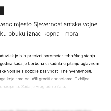
tveno mjesto Sjevernoatlantske vojne
čku obuku iznad kopna i mora
duvijek je bilo precizni barometar tehničkog stanja
 godina kada je borbena eskadrila u pitanju uglavnom
ke vodi se s pozicije pasivnosti i neinventivnosti.
e koje smo odlučili graditi donacijama. Ozbiljne
onacijama. Sada je vrag odnio šalu.