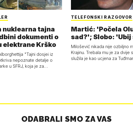
LER
TELEFONSKI RAZGOVOR
 nuklearna tajna
Martić: 'Počela Olu
dbini dokumenti o
sad?'; Slobo: 'Ubij 
u elektrane Krško
Milošević nikada nije ozbiljno m
Krajinu. Trebala mu je za dvije s
lborghettija "Tajni dosjei iz
služila je kao ucjena za Tuđm
tkriva nepoznate detalje o
arke u SFRJ, koja je za…