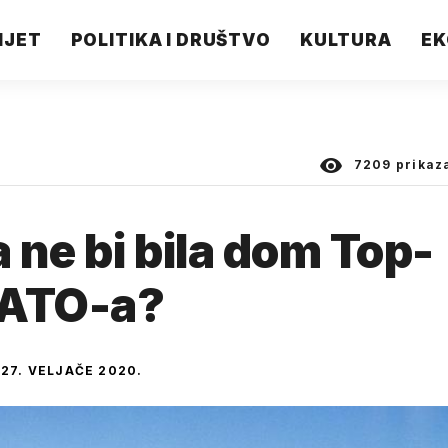
IJET
POLITIKA I DRUŠTVO
KULTURA
EK
7209
prikaz
 ne bi bila dom Top-
NATO-a?
27. VELJAČE 2020.