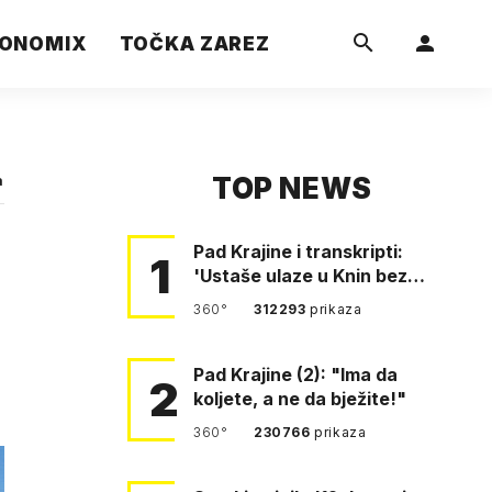
ONOMIX
TOČKA ZAREZ
TOP NEWS
a
Pad Krajine i transkripti:
1
'Ustaše ulaze u Knin bez
borbe. Mile, ovo je bežanij…
360°
312293
prikaza
Pad Krajine (2): "Ima da
2
koljete, a ne da bježite!"
360°
230766
prikaza