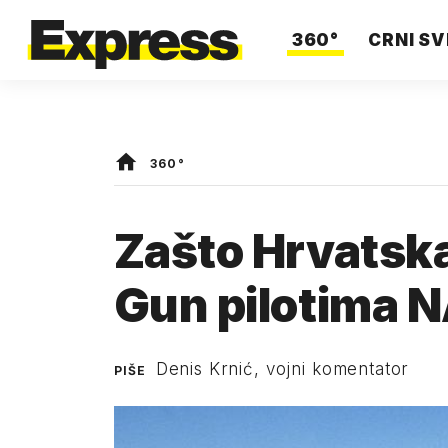
360°
CRNI SV
360°
Zašto Hrvatska
Gun pilotima 
Denis Krnić, vojni komentator
PIŠE