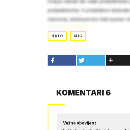
Ovaj je članak dio naše pretplatničke
pretplatnicima. S pretplatom dobivat
člancima, ekskluzivnim intervjuima i 
NATO
MIG
KOMENTARI 6
Važna obavijest