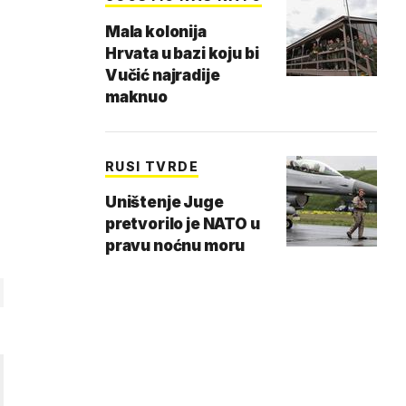
Mala kolonija
Hrvata u bazi koju bi
Vučić najradije
maknuo
RUSI TVRDE
Uništenje Juge
pretvorilo je NATO u
pravu noćnu moru