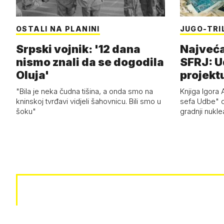
OSTALI NA PLANINI
JUGO-TRI
Srpski vojnik: '12 dana
Najveća
nismo znali da se dogodila
SFRJ: U
Oluja'
projekt
"Bila je neka čudna tišina, a onda smo na
Knjiga Igora A
kninskoj tvrđavi vidjeli šahovnicu. Bili smo u
sefa Udbe" o
šoku"
gradnji nukle