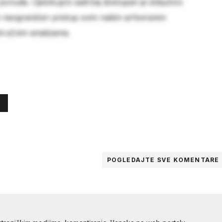
 ponude. Cjelokupni sadržaj dostupan je isključivo
e neograničen pristup svim našim arhiviranim
stručnim analizama.
POGLEDAJTE SVE
KOMENTARE