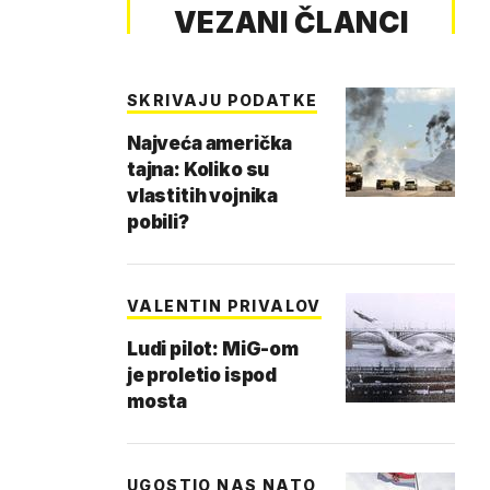
VEZANI ČLANCI
SKRIVAJU PODATKE
Najveća američka
tajna: Koliko su
vlastitih vojnika
pobili?
VALENTIN PRIVALOV
Ludi pilot: MiG-om
je proletio ispod
mosta
UGOSTIO NAS NATO