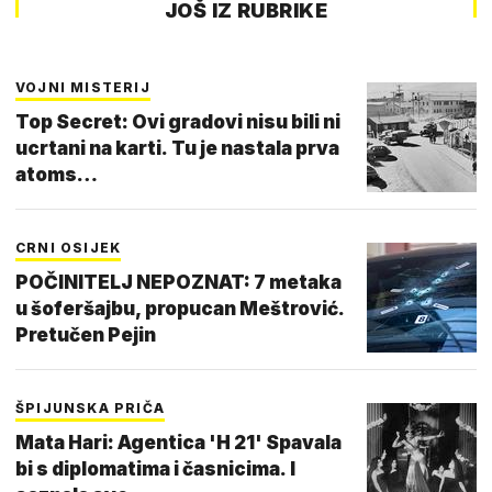
JOŠ IZ RUBRIKE
VOJNI MISTERIJ
Top Secret: Ovi gradovi nisu bili ni
ucrtani na karti. Tu je nastala prva
atoms…
CRNI OSIJEK
POČINITELJ NEPOZNAT: 7 metaka
u šoferšajbu, propucan Meštrović.
Pretučen Pejin
ŠPIJUNSKA PRIČA
Mata Hari: Agentica 'H 21' Spavala
bi s diplomatima i časnicima. I