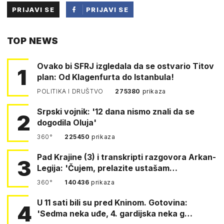
PRIJAVI SE
PRIJAVI SE
PUTEM
TOP NEWS
FACEBOOKA
Ovako bi SFRJ izgledala da se ostvario Titov
1
plan: Od Klagenfurta do Istanbula!
POLITIKA I DRUŠTVO
275380
prikaza
Srpski vojnik: '12 dana nismo znali da se
2
dogodila Oluja'
360°
225450
prikaza
Pad Krajine (3) i transkripti razgovora Arkan-
3
Legija: 'Čujem, prelazite ustašam…
360°
140436
prikaza
U 11 sati bili su pred Kninom. Gotovina:
4
'Sedma neka uđe, 4. gardijska neka g…