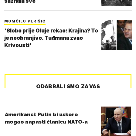
saznala sve
MOMČILO PERIŠIĆ
'Slobo prije Oluje rekao: Krajina? To
je neobranjivo. Tuđmana zvao
Krivousti'