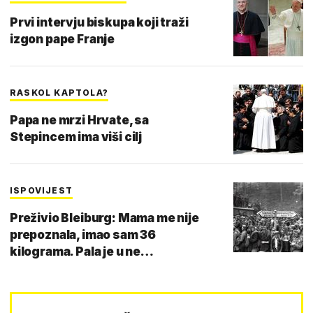
Prvi intervju biskupa koji traži
izgon pape Franje
RASKOL KAPTOLA?
Papa ne mrzi Hrvate, sa
Stepincem ima viši cilj
ISPOVIJEST
Preživio Bleiburg: Mama me nije
prepoznala, imao sam 36
kilograma. Pala je u ne…