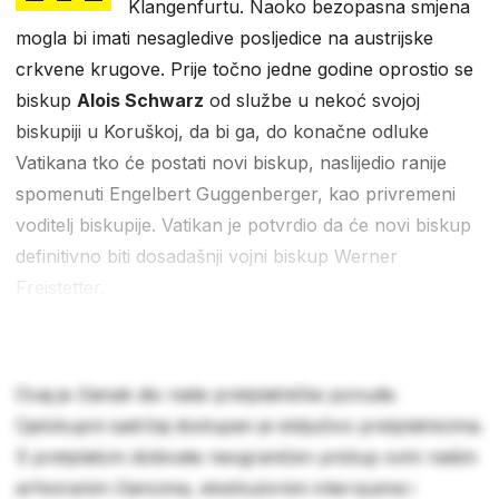
Klangenfurtu. Naoko bezopasna smjena
mogla bi imati nesagledive posljedice na austrijske
crkvene krugove. Prije točno jedne godine oprostio se
biskup
Alois Schwarz
od službe u nekoć svojoj
biskupiji u Koruškoj, da bi ga, do konačne odluke
Vatikana tko će postati novi biskup, naslijedio ranije
spomenuti Engelbert Guggenberger, kao privremeni
voditelj biskupije. Vatikan je potvrdio da će novi biskup
definitivno biti dosadašnji vojni biskup Werner
Freistetter.
Ovaj je članak dio naše pretplatničke ponude.
Cjelokupni sadržaj dostupan je isključivo pretplatnicima.
S pretplatom dobivate neograničen pristup svim našim
arhiviranim člancima, ekskluzivnim intervjuima i