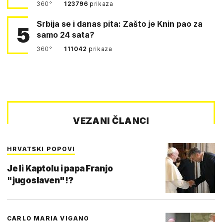
360°
123796
prikaza
Srbija se i danas pita: Zašto je Knin pao za
5
samo 24 sata?
360°
111042
prikaza
VEZANI ČLANCI
HRVATSKI POPOVI
Je li Kaptolu i papa Franjo
"jugoslaven"!?
CARLO MARIA VIGANO