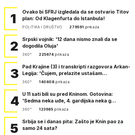
Ovako bi SFRJ izgledala da se ostvario Titov
1
plan: Od Klagenfurta do Istanbula!
POLITIKA I DRUŠTVO
279591
prikaza
Srpski vojnik: '12 dana nismo znali da se
2
dogodila Oluja'
360°
225674
prikaza
Pad Krajine (3) i transkripti razgovora Arkan-
3
Legija: 'Čujem, prelazite ustašam…
360°
140608
prikaza
U 11 sati bili su pred Kninom. Gotovina:
4
'Sedma neka uđe, 4. gardijska neka g…
360°
123985
prikaza
Srbija se i danas pita: Zašto je Knin pao za
5
samo 24 sata?