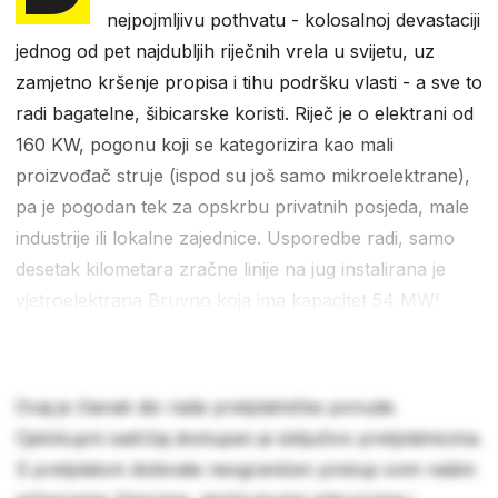
nejpojmljivu pothvatu - kolosalnoj devastaciji
jednog od pet najdubljih riječnih vrela u svijetu, uz
zamjetno kršenje propisa i tihu podršku vlasti - a sve to
radi bagatelne, šibicarske koristi. Riječ je o elektrani od
160 KW, pogonu koji se kategorizira kao mali
proizvođač struje (ispod su još samo mikroelektrane),
pa je pogodan tek za opskrbu privatnih posjeda, male
industrije ili lokalne zajednice. Usporedbe radi, samo
desetak kilometara zračne linije na jug instalirana je
vjetroelektrana Bruvno koja ima kapacitet 54 MW!
Ovaj je članak dio naše pretplatničke ponude.
Cjelokupni sadržaj dostupan je isključivo pretplatnicima.
S pretplatom dobivate neograničen pristup svim našim