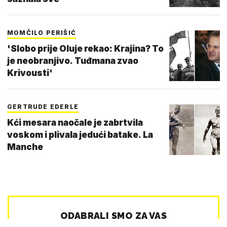
MOMČILO PERIŠIĆ
'Slobo prije Oluje rekao: Krajina? To
je neobranjivo. Tuđmana zvao
Krivousti'
GERTRUDE EDERLE
Kći mesara naočale je zabrtvila
voskom i plivala jedući batake. La
Manche