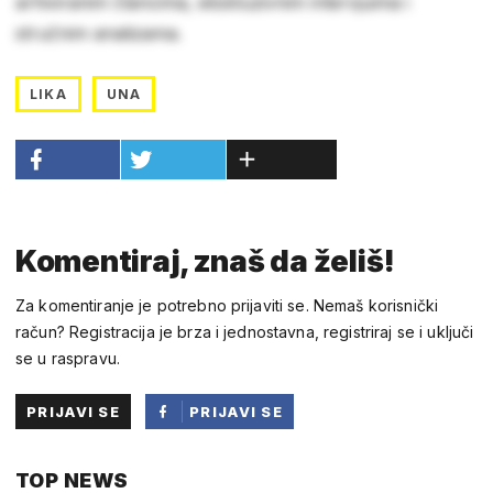
arhiviranim člancima, ekskluzivnim intervjuima i
stručnim analizama.
LIKA
UNA
Komentiraj, znaš da želiš!
Za komentiranje je potrebno prijaviti se. Nemaš korisnički
račun? Registracija je brza i jednostavna, registriraj se i uključi
se u raspravu.
PRIJAVI SE
PRIJAVI SE
PUTEM
TOP NEWS
FACEBOOKA