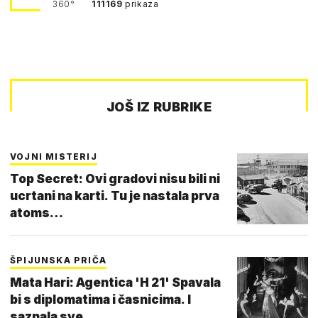
360°
111169
prikaza
JOŠ IZ RUBRIKE
VOJNI MISTERIJ
Top Secret: Ovi gradovi nisu bili ni
ucrtani na karti. Tu je nastala prva
atoms…
ŠPIJUNSKA PRIČA
Mata Hari: Agentica 'H 21' Spavala
bi s diplomatima i časnicima. I
saznala sve