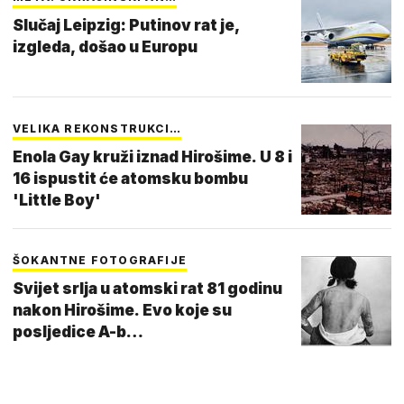
Slučaj Leipzig: Putinov rat je,
izgleda, došao u Europu
VELIKA REKONSTRUKCI…
Enola Gay kruži iznad Hirošime. U 8 i
16 ispustit će atomsku bombu
'Little Boy'
ŠOKANTNE FOTOGRAFIJE
Svijet srlja u atomski rat 81 godinu
nakon Hirošime. Evo koje su
posljedice A-b…