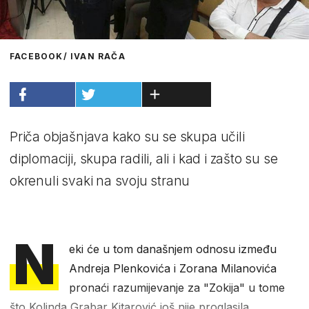
FACEBOOK/ IVAN RAČA
Priča objašnjava kako su se skupa učili
diplomaciji, skupa radili, ali i kad i zašto su se
okrenuli svaki na svoju stranu
N
eki će u tom današnjem odnosu između
Andreja Plenkovića i Zorana Milanovića
pronaći razumijevanje za "Zokija" u tome
što Kolinda Grabar Kitarović još nije proglasila