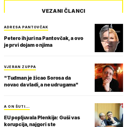
VEZANI ČLANCI
ADRESA PANTOVČAK
Petero ih juri na Pantovčak, a ovo
je prvi dojam o njima
VJERAN ZUPPA
"Tuđman je žicao Sorosa da
novac da vladi, a ne udrugama"
A ON ŠUTI...
EU popljuvala Plenkija: Guši vas
korupcija, najgori ste