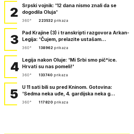
Srpski vojnik: '12 dana nismo znali da se
2
dogodila Oluja'
360°
223532
prikaza
Pad Krajine (3) i transkripti razgovora Arkan-
3
Legija: 'Čujem, prelazite ustašam…
360°
138962
prikaza
Legija nakon Oluje: 'Mi Srbi smo pič*ice.
4
Hrvati su nas pomeli!'
360°
133740
prikaza
U 11 sati bili su pred Kninom. Gotovina:
5
'Sedma neka uđe, 4. gardijska neka g…
360°
117820
prikaza