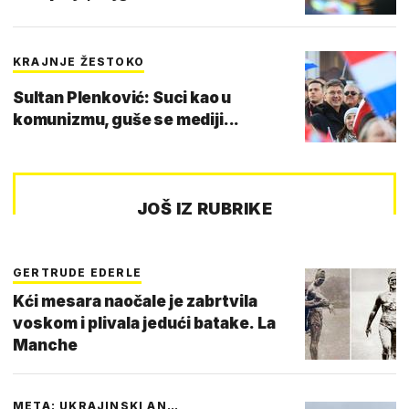
KRAJNJE ŽESTOKO
Sultan Plenković: Suci kao u
komunizmu, guše se mediji...
JOŠ IZ RUBRIKE
GERTRUDE EDERLE
Kći mesara naočale je zabrtvila
voskom i plivala jedući batake. La
Manche
META: UKRAJINSKI AN…