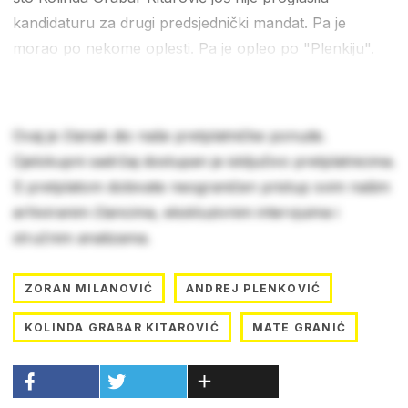
kandidaturu za drugi predsjednički mandat. Pa je
morao po nekome oplesti. Pa je opleo po "Plenkiju".
Ovaj je članak dio naše pretplatničke ponude.
Cjelokupni sadržaj dostupan je isključivo pretplatnicima.
S pretplatom dobivate neograničen pristup svim našim
arhiviranim člancima, ekskluzivnim intervjuima i
stručnim analizama.
ZORAN MILANOVIĆ
ANDREJ PLENKOVIĆ
KOLINDA GRABAR KITAROVIĆ
MATE GRANIĆ