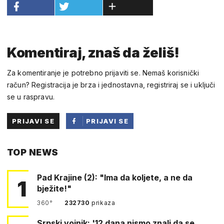
Komentiraj, znaš da želiš!
Za komentiranje je potrebno prijaviti se. Nemaš korisnički
račun? Registracija je brza i jednostavna, registriraj se i uključi
se u raspravu.
PRIJAVI SE
PRIJAVI SE
PUTEM
TOP NEWS
FACEBOOKA
Pad Krajine (2): "Ima da koljete, a ne da
1
bježite!"
360°
232730
prikaza
Srpski vojnik: '12 dana nismo znali da se