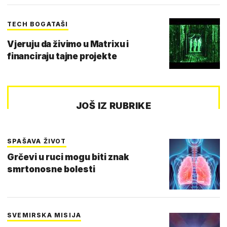
TECH BOGATAŠI
Vjeruju da živimo u Matrixu i
financiraju tajne projekte
JOŠ IZ RUBRIKE
SPAŠAVA ŽIVOT
Grčevi u ruci mogu biti znak
smrtonosne bolesti
SVEMIRSKA MISIJA