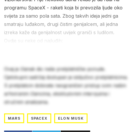
programu SpaceX - raketi koja bi prevozila ljude oko
svijeta za samo pola sata. Zbog takvih ideja jedni ga
smatraju luđakom, drugi čistim genijalcem, ali jedna
izreka kaže da genijalnost uvijek graniči s ludilom.
Ovdje su neke od najluđih:
Ovaj je članak dio naše pretplatničke ponude.
Cjelokupni sadržaj dostupan je isključivo pretplatnicima.
S pretplatom dobivate neograničen pristup svim našim
arhiviranim člancima, ekskluzivnim intervjuima i
stručnim analizama.
MARS
SPACEX
ELON MUSK