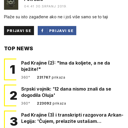
04:41 30.SRPANJ 2019.
Plaže su isto zagađene ako ne i još više samo se to taji
PRIJAVI SE
PRIJAVI SE
PUTEM
TOP NEWS
FACEBOOKA
Pad Krajine (2): "Ima da koljete, a ne da
1
bježite!"
360°
231767
prikaza
Srpski vojnik: '12 dana nismo znali da se
2
dogodila Oluja'
360°
223092
prikaza
Pad Krajine (3) i transkripti razgovora Arkan-
3
Legija: 'Čujem, prelazite ustašam…