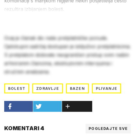
kombinaciji s manjkom higijene nekih posjetitelja često
rezultira izbijanjem bolesti.
Ovaj je članak dio naše pretplatničke ponude.
Cjelokupni sadržaj dostupan je isključivo pretplatnicima.
S pretplatom dobivate neograničen pristup svim našim
arhiviranim člancima, ekskluzivnim intervjuima i
stručnim analizama.
BOLEST
ZDRAVLJE
BAZEN
PLIVANJE
KOMENTARI 4
POGLEDAJTE SVE