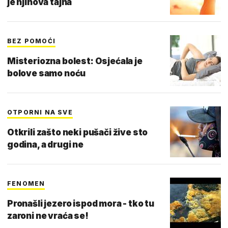
je njihova tajna
BEZ POMOĆI
Misteriozna bolest: Osjećala je
bolove samo noću
OTPORNI NA SVE
Otkrili zašto neki pušači žive sto
godina, a drugi ne
FENOMEN
Pronašli jezero ispod mora - tko tu
zaroni ne vraća se!