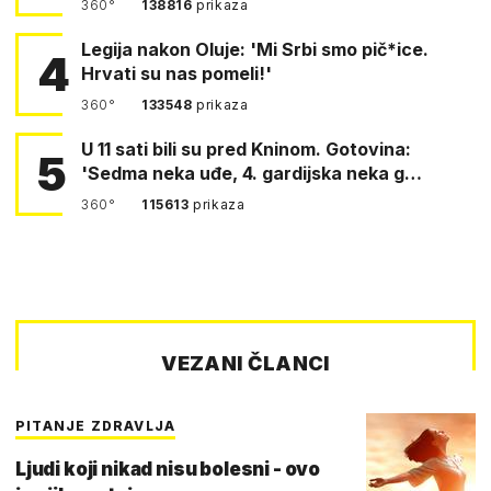
360°
138816
prikaza
Legija nakon Oluje: 'Mi Srbi smo pič*ice.
4
Hrvati su nas pomeli!'
360°
133548
prikaza
U 11 sati bili su pred Kninom. Gotovina:
5
'Sedma neka uđe, 4. gardijska neka g…
360°
115613
prikaza
VEZANI ČLANCI
PITANJE ZDRAVLJA
Ljudi koji nikad nisu bolesni - ovo