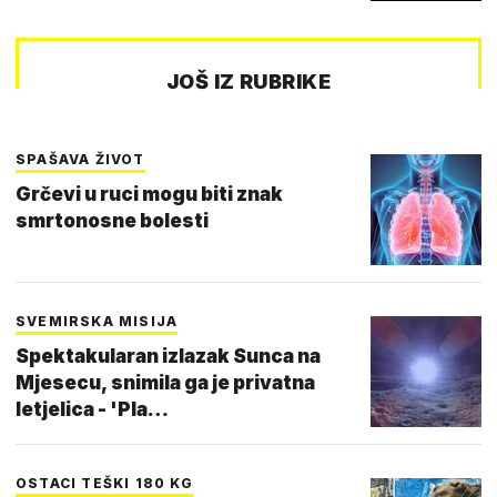
JOŠ IZ RUBRIKE
SPAŠAVA ŽIVOT
Grčevi u ruci mogu biti znak
smrtonosne bolesti
SVEMIRSKA MISIJA
Spektakularan izlazak Sunca na
Mjesecu, snimila ga je privatna
letjelica - 'Pla…
OSTACI TEŠKI 180 KG