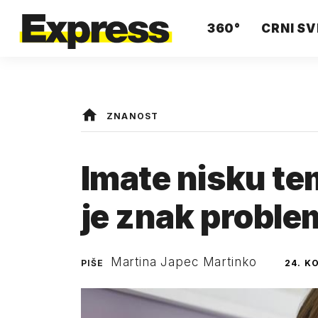
360°
CRNI SV
ZNANOST
Imate nisku te
je znak proble
Martina Japec Martinko
PIŠE
24. K