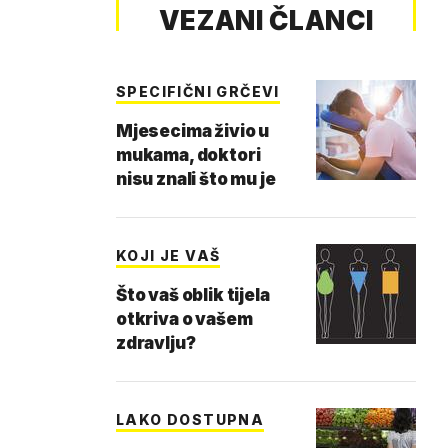
VEZANI ČLANCI
SPECIFIČNI GRČEVI
Mjesecima živio u
mukama, doktori
nisu znali što mu je
KOJI JE VAŠ
Što vaš oblik tijela
otkriva o vašem
zdravlju?
LAKO DOSTUPNA