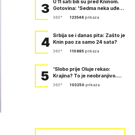
U 11 sati bili su pred Kninom.
3
Gotovina: 'Sedma neka uđe,
4. gardijska neka g…
360°
123546
prikaza
Srbija se i danas pita: Zašto je
4
Knin pao za samo 24 sata?
360°
110885
prikaza
'Slobo prije Oluje rekao:
5
Krajina? To je neobranjivo.
Tuđmana zvao Krivousti'
360°
103250
prikaza