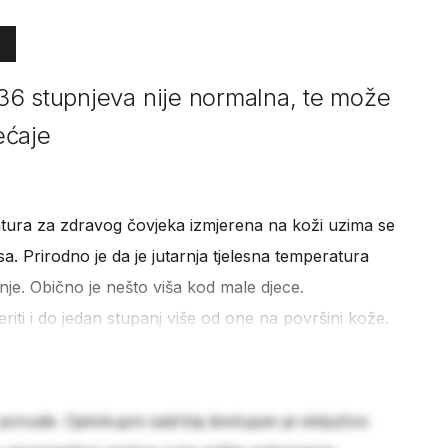
36 stupnjeva nije normalna, te može
ećaje
tura za zdravog čovjeka izmjerena na koži uzima se
sa. Prirodno je da je jutarnja tjelesna temperatura
je. Obično je nešto viša kod male djece.
ti i do jedan stupanj više od one na površini kože.
 ponude. Cjelokupni sadržaj dostupan je isključivo