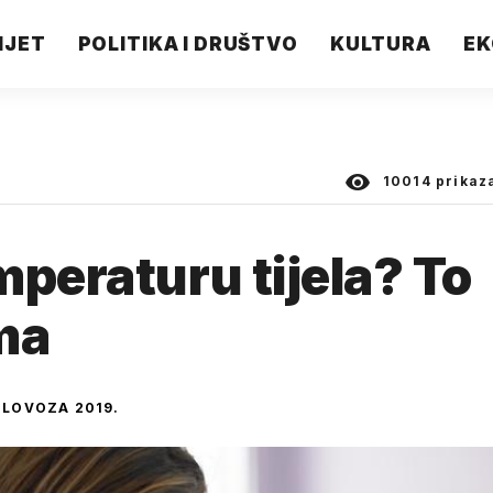
IJET
POLITIKA I DRUŠTVO
KULTURA
EK
10014
prikaz
mperaturu tijela? To
ma
OLOVOZA 2019.