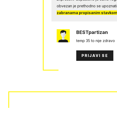
obvezan je prethodno se upoznati
zabranama propisanim stavkom 
BESTpartizan
temp 35 to nije zdravo
PRIJAVI SE