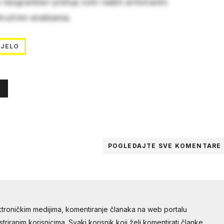
e neograničen pristup svim našim arhiviranim
stručnim analizama.
IJELO
POGLEDAJTE SVE
KOMENTARE
troničkim medijima, komentiranje članaka na web portalu
riranim korisnicima. Svaki korisnik koji želi komentirati članke