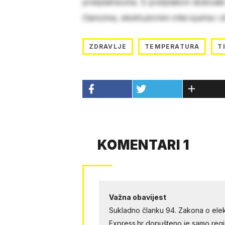
pretplatnicima. S pretplatom dobivat
člancima, ekskluzivnim intervjuima i 
ZDRAVLJE
TEMPERATURA
T
KOMENTARI 1
Važna obavijest
Sukladno članku 94. Zakona o elek
Express.hr dopušteno je samo regist