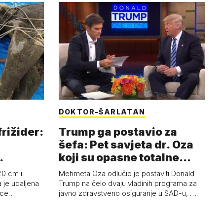
DOKTOR-ŠARLATAN
frižider:
Trump ga postavio za
šefa: Pet savjeta dr. Oza
koji su opasne totalne
budalašti…
20 cm i
Mehmeta Oza odlučio je postaviti Donald
 je udaljena
Trump na čelo dvaju vladinih programa za
 oce…
javno zdravstveno osiguranje u SAD-u, …