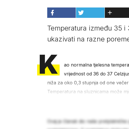
Temperatura između 35 i 
ukazivati na razne porem
K
ao normalna tjelesna tempera
vrijednost od 36 do 37 Celziju
niža za oko 0,3 stupnja od one večern
Temperatura na sluznicama može mjeri
Ovaj je članak dio naše pretplatničke