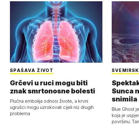
SPAŠAVA ŽIVOT
SVEMIRSK
Grčevi u ruci mogu biti
Spektak
znak smrtonosne bolesti
Sunca n
snimila 
Plućna embolija odnosi živote, a krvni
letjelic
ugrušci mogu uzrokovati cijeli niz drugih
Blue Ghost je
problema
koja je uspj
površinu. Ta