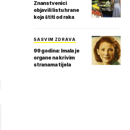
Znanstvenici
objavili listu hrane
koja štiti od raka
SASVIM ZDRAVA
99 godina: Imala je
organe na krivim
stranama tijela