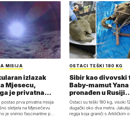
A MISIJA
OSTACI TEŠKI 180 KG
ularan izlazak
Sibir kao divovski 
a Mjesecu,
Baby-mamut Yana
ga je privatna
pronađen u Rusiji
a - 'Pla…
najsačuvaniji je…
 postao prva privatna misija
Ostaci su teški 180 kg, visoki 1
ešno sletjela na Mjesečevu
dugački oko dva metra. Jakutija
mo je snimio fascinantne p…
regija koja graniči s Arktičkim