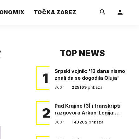
ONOMIX
TOČKA ZAREZ
TOP NEWS
a
Srpski vojnik: '12 dana nismo
1
znali da se dogodila Oluja'
360°
225169
prikaza
Pad Krajine (3) i transkripti
2
razgovora Arkan-Legija:
'Čujem, prelazite ustašam…
360°
140202
prikaza