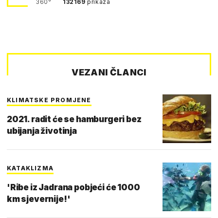
360°
132169
prikaza
VEZANI ČLANCI
KLIMATSKE PROMJENE
2021. radit će se hamburgeri bez
ubijanja životinja
KATAKLIZMA
'Ribe iz Jadrana pobjeći će 1000
km sjevernije!'