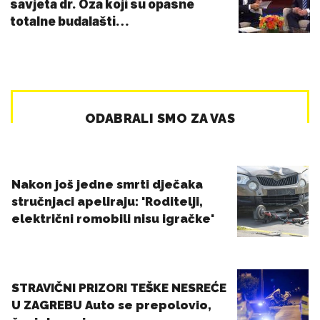
savjeta dr. Oza koji su opasne
totalne budalašti…