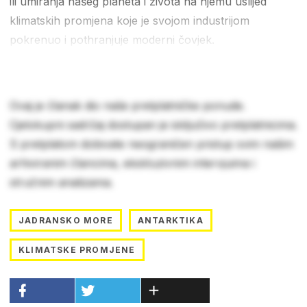
ili umiranja našeg planeta i života na njemu uslijed
klimatskih promjena koje je svojom industrijom
pokrenuo i pothranjuje moderni čovjek.
Ovaj je članak dio naše pretplatničke ponude.
Cjelokupni sadržaj dostupan je isključivo pretplatnicima.
S pretplatom dobivate neograničen pristup svim našim
arhiviranim člancima, ekskluzivnim intervjuima i
stručnim analizama.
JADRANSKO MORE
ANTARKTIKA
KLIMATSKE PROMJENE