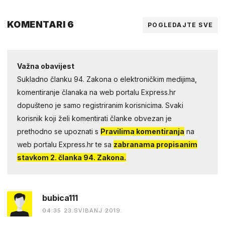
KOMENTARI 6
POGLEDAJTE SVE
Važna obavijest
Sukladno članku 94. Zakona o elektroničkim medijima,
komentiranje članaka na web portalu Express.hr
dopušteno je samo registriranim korisnicima. Svaki
korisnik koji želi komentirati članke obvezan je
prethodno se upoznati s
Pravilima komentiranja
na
web portalu Express.hr te sa
zabranama propisanim
stavkom 2. članka 94. Zakona.
bubica111
04:35 23.SVIBANJ 2019.