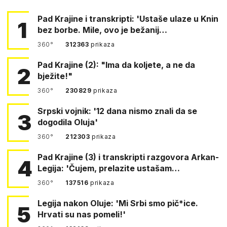
Pad Krajine i transkripti: 'Ustaše ulaze u Knin
1
bez borbe. Mile, ovo je bežanij…
360°
312363
prikaza
Pad Krajine (2): "Ima da koljete, a ne da
2
bježite!"
360°
230829
prikaza
Srpski vojnik: '12 dana nismo znali da se
3
dogodila Oluja'
360°
212303
prikaza
Pad Krajine (3) i transkripti razgovora Arkan-
4
Legija: 'Čujem, prelazite ustašam…
360°
137516
prikaza
Legija nakon Oluje: 'Mi Srbi smo pič*ice.
5
Hrvati su nas pomeli!'