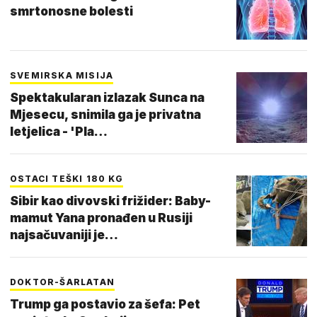
smrtonosne bolesti
SVEMIRSKA MISIJA
Spektakularan izlazak Sunca na
Mjesecu, snimila ga je privatna
letjelica - 'Pla…
OSTACI TEŠKI 180 KG
Sibir kao divovski frižider: Baby-
mamut Yana pronađen u Rusiji
najsačuvaniji je…
DOKTOR-ŠARLATAN
Trump ga postavio za šefa: Pet