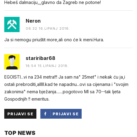
Hebeš dalmaciju,,,glavno da Zagreb ne potone!
Neron
08:32 16.LIPANJ 2018.
Ja si nemogu priuštit more,ali ono će k meni.Hura.
stariribar68
18:54 15.LIPANJ 2018.
EGOISTI...vi na 234 metra!!! Ja sam na" 25met" i nekak ću ja,i
ostali prebroditi,alllll.kad te napadnu...ovi sa cijenama i "svojim
zakonima" nema bježanja.......pogotovo MI sa 70--tak ljeta
Gospodnjih !! emeritus.
PRIJAVI SE
PRIJAVI SE
PUTEM
TOP NEWS
FACEBOOKA