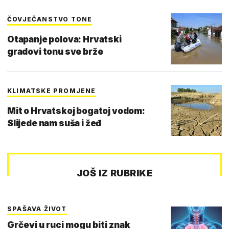
ČOVJEČANSTVO TONE
Otapanje polova: Hrvatski
gradovi tonu sve brže
KLIMATSKE PROMJENE
Mit o Hrvatskoj bogatoj vodom:
Slijede nam suša i žeđ
JOŠ IZ RUBRIKE
SPAŠAVA ŽIVOT
Grčevi u ruci mogu biti znak