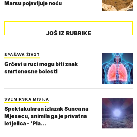
Marsu pojavljuje noću
JOŠ IZ RUBRIKE
SPAŠAVA ŽIVOT
Grčevi u ruci mogu biti znak
smrtonosne bolesti
SVEMIRSKA MISIJA
Spektakularan izlazak Sunca na
Mjesecu, snimila ga je privatna
letjelica - 'Pla…