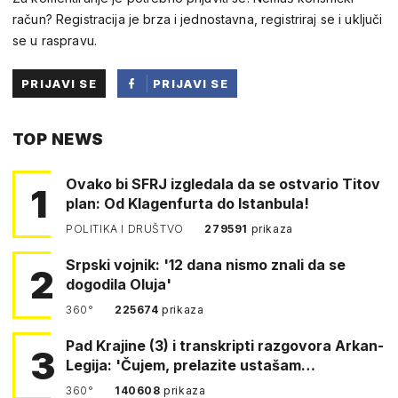
račun? Registracija je brza i jednostavna, registriraj se i uključi
se u raspravu.
PRIJAVI SE
PRIJAVI SE
PUTEM
TOP NEWS
FACEBOOKA
Ovako bi SFRJ izgledala da se ostvario Titov
1
plan: Od Klagenfurta do Istanbula!
POLITIKA I DRUŠTVO
279591
prikaza
Srpski vojnik: '12 dana nismo znali da se
2
dogodila Oluja'
360°
225674
prikaza
Pad Krajine (3) i transkripti razgovora Arkan-
3
Legija: 'Čujem, prelazite ustašam…
360°
140608
prikaza