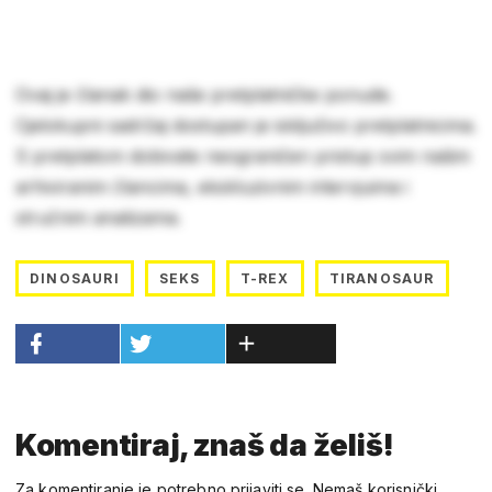
Ovaj je članak dio naše pretplatničke ponude.
Cjelokupni sadržaj dostupan je isključivo pretplatnicima.
S pretplatom dobivate neograničen pristup svim našim
arhiviranim člancima, ekskluzivnim intervjuima i
stručnim analizama.
DINOSAURI
SEKS
T-REX
TIRANOSAUR
Komentiraj, znaš da želiš!
Za komentiranje je potrebno prijaviti se. Nemaš korisnički