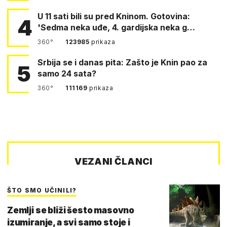
U 11 sati bili su pred Kninom. Gotovina:
4
'Sedma neka uđe, 4. gardijska neka g…
360°
123985
prikaza
Srbija se i danas pita: Zašto je Knin pao za
5
samo 24 sata?
360°
111169
prikaza
VEZANI ČLANCI
ŠTO SMO UČINILI?
Zemlji se bliži šesto masovno
izumiranje, a svi samo stoje i