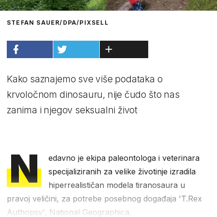
STEFAN SAUER/DPA/PIXSELL
Kako saznajemo sve više podataka o
krvoločnom dinosauru, nije čudo što nas
zanima i njegov seksualni život
N
edavno je ekipa paleontologa i veterinara
specijaliziranih za velike životinje izradila
hiperrealističan modela tiranosaura u
pravoj veličini, za potrebe posebnog događaja 'T.Rex
Authopsy', National Geographica.