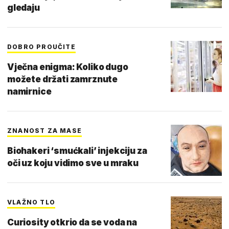
gledaju
DOBRO PROUČITE
Vječna enigma: Koliko dugo
možete držati zamrznute
namirnice
ZNANOST ZA MASE
Biohakeri ‘smućkali’ injekciju za
oči uz koju vidimo sve u mraku
VLAŽNO TLO
Curiosity otkrio da se voda na