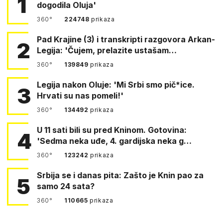
1
dogodila Oluja'
360°
224748
prikaza
Pad Krajine (3) i transkripti razgovora Arkan-
2
Legija: 'Čujem, prelazite ustašam…
360°
139849
prikaza
Legija nakon Oluje: 'Mi Srbi smo pič*ice.
3
Hrvati su nas pomeli!'
360°
134492
prikaza
U 11 sati bili su pred Kninom. Gotovina:
4
'Sedma neka uđe, 4. gardijska neka g…
360°
123242
prikaza
Srbija se i danas pita: Zašto je Knin pao za
5
samo 24 sata?
360°
110665
prikaza