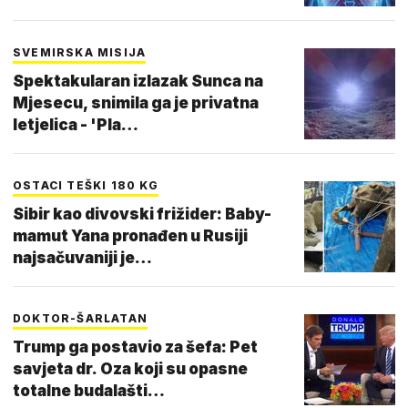
SVEMIRSKA MISIJA
Spektakularan izlazak Sunca na
Mjesecu, snimila ga je privatna
letjelica - 'Pla…
OSTACI TEŠKI 180 KG
Sibir kao divovski frižider: Baby-
mamut Yana pronađen u Rusiji
najsačuvaniji je…
DOKTOR-ŠARLATAN
Trump ga postavio za šefa: Pet
savjeta dr. Oza koji su opasne
totalne budalašti…