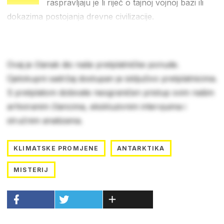
raspravljaju je li riječ o tajnoj vojnoj bazi ili
dokazima postojanja drevne civilizacije.
Ovaj je članak dio naše pretplatničke ponude.
Cjelokupni sadržaj dostupan je isključivo pretplatnicima.
S pretplatom dobivate neograničen pristup svim našim
arhiviranim člancima, ekskluzivnim intervjuima i
stručnim analizama.
KLIMATSKE PROMJENE
ANTARKTIKA
MISTERIJ