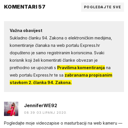
KOMENTARI 57
POGLEDAJTE SVE
Važna obavijest
Sukladno članku 94. Zakona o elektroničkim medijima,
komentiranje članaka na web portalu Express.hr
dopušteno je samo registriranim korisnicima. Svaki
korisnik koji želi komentirati članke obvezan je
prethodno se upoznati s
Pravilima komentiranja
na
web portalu Express.hr te sa
zabranama propisanim
stavkom 2. članka 94. Zakona.
JenniferWE92
08:39 03.LIPANJ 2020.
Рogledаjtе mojе videоzapisе о mastuгbасiji na web kаmегu ––