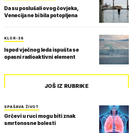
Da su poslušali ovog čovjeka,
Venecija ne bi bila potopljena
KLOR-36
Ispod vječnog leda ispušta se
opasni radioaktivni element
JOŠ IZ RUBRIKE
SPAŠAVA ŽIVOT
Grčevi u ruci mogu biti znak
smrtonosne bolesti