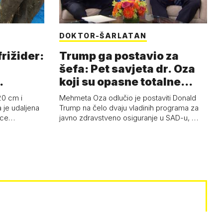
DOKTOR-ŠARLATAN
frižider:
Trump ga postavio za
šefa: Pet savjeta dr. Oza
koji su opasne totalne
budalašti…
20 cm i
Mehmeta Oza odlučio je postaviti Donald
 je udaljena
Trump na čelo dvaju vladinih programa za
 oce…
javno zdravstveno osiguranje u SAD-u, …