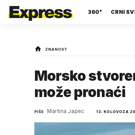
360°
CRNI SV
ZNANOST
Morsko stvoren
može pronaći
Martina Japec
PIŠE
13. KOLOVOZA 20