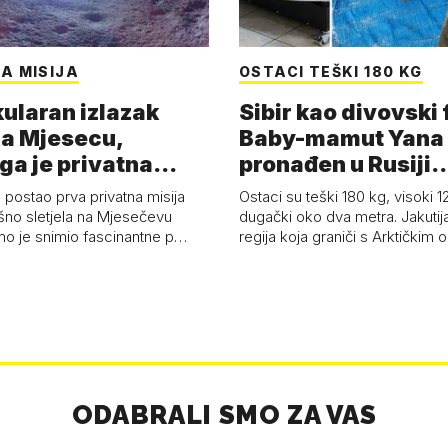
A MISIJA
OSTACI TEŠKI 180 KG
ularan izlazak
Sibir kao divovski 
a Mjesecu,
Baby-mamut Yana
ga je privatna
pronađen u Rusiji
a - 'Pla…
najsačuvaniji je…
 postao prva privatna misija
Ostaci su teški 180 kg, visoki 1
ešno sletjela na Mjesečevu
dugački oko dva metra. Jakutija
mo je snimio fascinantne p…
regija koja graniči s Arktičkim