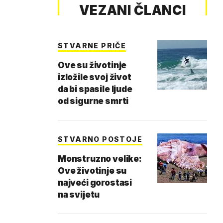
VEZANI ČLANCI
STVARNE PRIČE
Ove su životinje
izložile svoj život
da bi spasile ljude
od sigurne smrti
STVARNO POSTOJE
Monstruzno velike:
Ove životinje su
najveći gorostasi
na svijetu