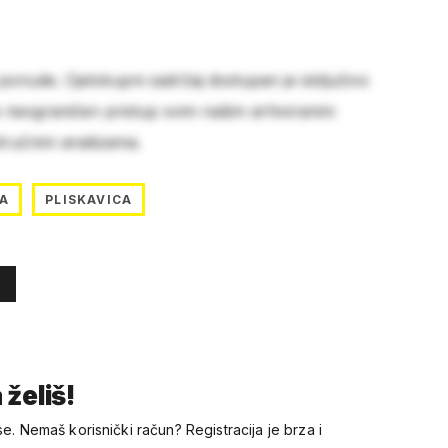
 ponude. Cjelokupni sadržaj dostupan je isključivo
e neograničen pristup svim našim arhiviranim
stručnim analizama.
TA
PLISKAVICA
 želiš!
se. Nemaš korisnički račun? Registracija je brza i