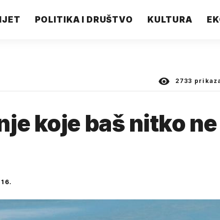
IJET
POLITIKA I DRUŠTVO
KULTURA
EK
2733
prikaz
je koje baš nitko ne
16.