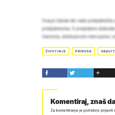
Ovaj je članak dio naše pretplatničke
pretplatnicima. S pretplatom dobivat
člancima, ekskluzivnim intervjuima i 
ŽIVOTINJE
PRIRODA
VAQUI
Komentiraj, znaš da
Za komentiranje je potrebno prijaviti 