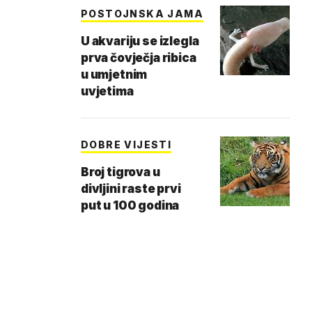
POSTOJNSKA JAMA
U akvariju se izlegla
prva čovječja ribica
u umjetnim
uvjetima
DOBRE VIJESTI
Broj tigrova u
divljini raste prvi
put u 100 godina