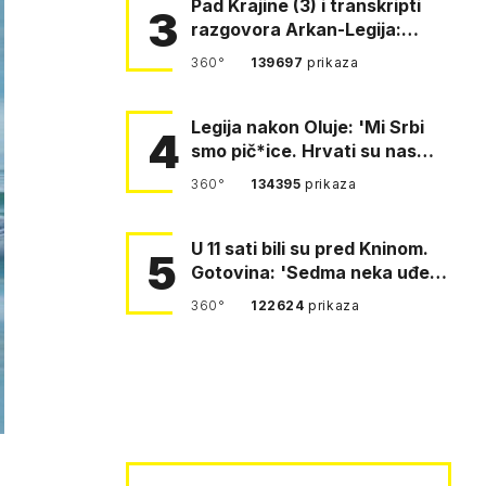
Pad Krajine (3) i transkripti
3
razgovora Arkan-Legija:
'Čujem, prelazite ustašam…
360°
139697
prikaza
Legija nakon Oluje: 'Mi Srbi
4
smo pič*ice. Hrvati su nas
pomeli!'
360°
134395
prikaza
U 11 sati bili su pred Kninom.
5
Gotovina: 'Sedma neka uđe,
4. gardijska neka g…
360°
122624
prikaza