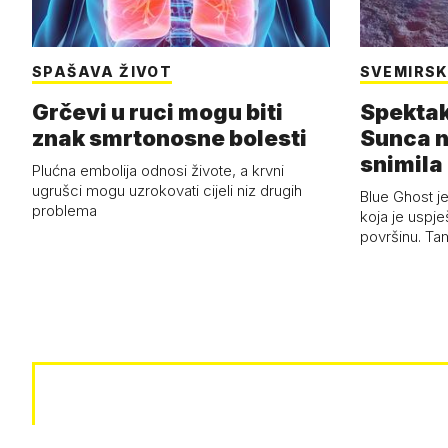
SPAŠAVA ŽIVOT
SVEMIRSK
Grčevi u ruci mogu biti
Spektak
znak smrtonosne bolesti
Sunca n
snimila 
Plućna embolija odnosi živote, a krvni
letjelic
ugrušci mogu uzrokovati cijeli niz drugih
Blue Ghost je
problema
koja je uspj
površinu. Ta