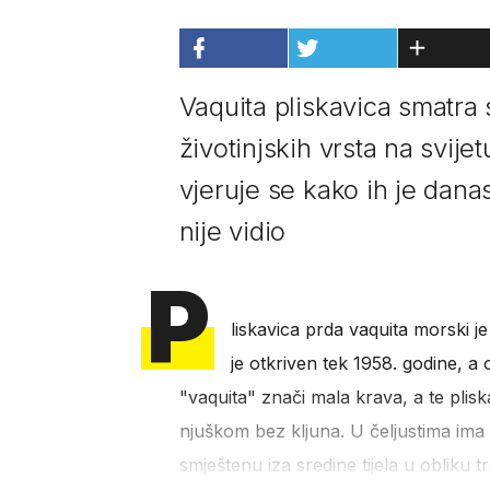
Vaquita pliskavica smatra
životinjskih vrsta na svijet
vjeruje se kako ih je dana
nije vidio
P
liskavica prda vaquita morski je
je otkriven tek 1958. godine, a
"vaquita" znači mala krava, a te plis
njuškom bez kljuna. U čeljustima ima 
smještenu iza sredine tijela u obliku t