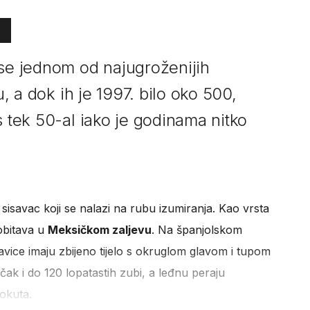
 se jednom od najugroženijih
u, a dok ih je 1997. bilo oko 500,
s tek 50-al iako je godinama nitko
 sisavac koji se nalazi na rubu izumiranja. Kao vrsta
 obitava u
Meksičkom zaljevu
. Na španjolskom
kavice imaju zbijeno tijelo s okruglom glavom i tupom
čak i do 120 lopatastih zubi, a leđnu peraju
rokuta.