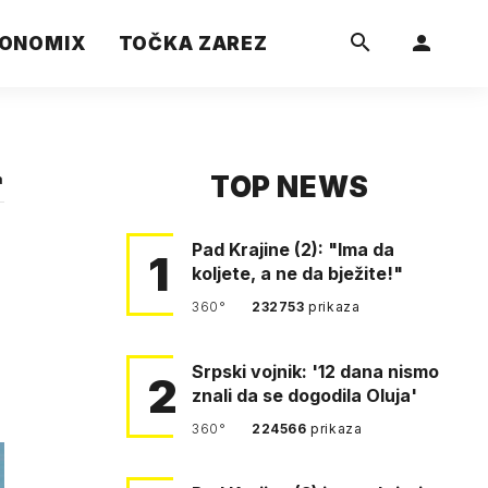
ONOMIX
TOČKA ZAREZ
TOP NEWS
a
Pad Krajine (2): "Ima da
1
koljete, a ne da bježite!"
360°
232753
prikaza
Srpski vojnik: '12 dana nismo
2
znali da se dogodila Oluja'
360°
224566
prikaza