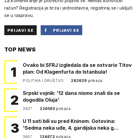
Za komentiranje je potrebno prijaviti se. Nemaš korisnički
račun? Registracija je brza i jednostavna, registriraj se i uključi
se u raspravu.
PRIJAVI SE
PRIJAVI SE
PUTEM
TOP NEWS
FACEBOOKA
Ovako bi SFRJ izgledala da se ostvario Titov
1
plan: Od Klagenfurta do Istanbula!
POLITIKA I DRUŠTVO
282629
prikaza
Srpski vojnik: '12 dana nismo znali da se
2
dogodila Oluja'
360°
226593
prikaza
U 11 sati bili su pred Kninom. Gotovina:
3
'Sedma neka uđe, 4. gardijska neka g…
360°
124672
prikaza