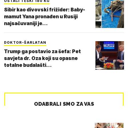
OSTACI TEŠKI 180 KG
Sibir kao divovski frižider: Baby-
mamut Yana pronađen u Rusiji
najsačuvaniji je…
DOKTOR-ŠARLATAN
Trump ga postavio za šefa: Pet
savjeta dr. Oza koji su opasne
totalne budalašti…