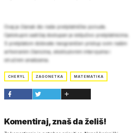
Ovaj je članak dio naše pretplatničke ponude.
Cjelokupni sadržaj dostupan je isključivo pretplatnicima.
S pretplatom dobivate neograničen pristup svim našim
arhiviranim člancima, ekskluzivnim intervjuima i
stručnim analizama.
CHERYL
ZAGONETKA
MATEMATIKA
Komentiraj, znaš da želiš!