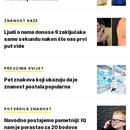
ZNANOST KAŽE
Ljudi o nama donose 9 zaključaka
samo sekundu nakon što nas prvi
put vide
PREUZIMA SVIJET
Pet znakova koji ukazuju da je
znanost postala popularna
POTVRDILA ZNANOST
Navodno postajemo pametniji: IQ
nam je porastao za 20 bodova