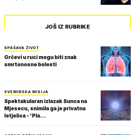
JOŠ IZ RUBRIKE
SPAŠAVA ŽIVOT
Grčevi u ruci mogu biti znak
smrtonosne bolesti
SVEMIRSKA MISIJA
Spektakularan izlazak Sunca na
Mjesecu, snimila ga je privatna
letjelica - 'Pla…