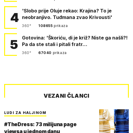
'Slobo prije Oluje rekao: Krajina? To je
4
neobranjivo. Tuđmana zvao Krivousti'
360°
108655
prikaza
Gotovina: 'Škoriću, di je križ? Niste ga našli?!
5
Pa da ste stali i pitali fratr…
360°
67040
prikaza
VEZANI ČLANCI
LUDI ZA HALJINOM
#TheDress: 73 milijuna page
viewsa u jednom danu