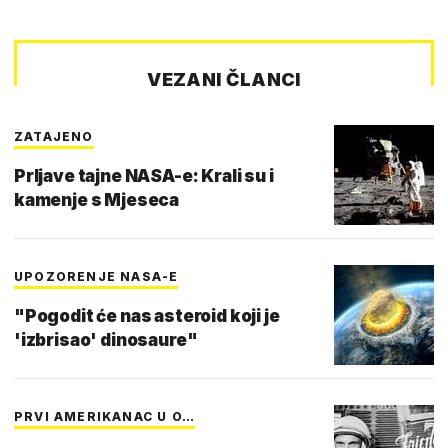
VEZANI ČLANCI
ZATAJENO
Prljave tajne NASA-e: Krali su i
kamenje s Mjeseca
UPOZORENJE NASA-E
"Pogodit će nas asteroid koji je
'izbrisao' dinosaure"
PRVI AMERIKANAC U O…