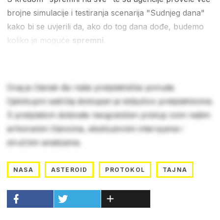
brojne simulacije i testiranja scenarija "Sudnjeg dana"
kako bi se uvjerili da, ako do tog dana dođe, budemo
koliko je moguće
spremni
.
Ovaj je članak dio naše pretplatničke ponude.
Cjelokupni sadržaj dostupan je isključivo pretplatnicima.
S pretplatom dobivate neograničen pristup svim našim
arhiviranim člancima, ekskluzivnim intervjuima i
stručnim analizama.
NASA
ASTEROID
PROTOKOL
TAJNA