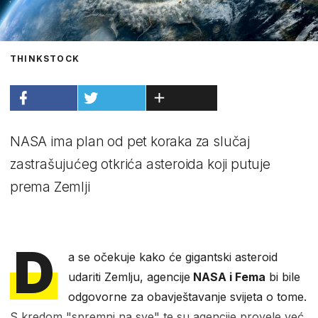
THINKSTOCK
NASA ima plan od pet koraka za slučaj
zastrašujućeg otkrića asteroida koji putuje
prema Zemlji
D
a se očekuje kako će gigantski asteroid
udariti Zemlju, agencije
NASA i Fema
bi bile
odgovorne za obavještavanje svijeta o tome.
S kredom "spremni na sve" te su agencije provele već