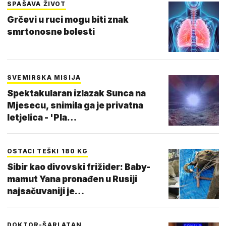
SPAŠAVA ŽIVOT
Grčevi u ruci mogu biti znak
smrtonosne bolesti
SVEMIRSKA MISIJA
Spektakularan izlazak Sunca na
Mjesecu, snimila ga je privatna
letjelica - 'Pla…
OSTACI TEŠKI 180 KG
Sibir kao divovski frižider: Baby-
mamut Yana pronađen u Rusiji
najsačuvaniji je…
DOKTOR-ŠARLATAN