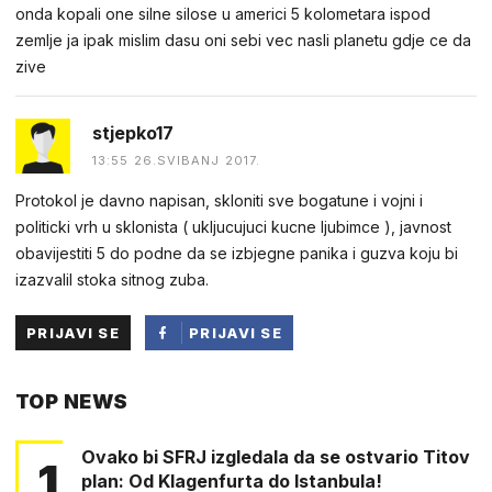
onda kopali one silne silose u americi 5 kolometara ispod
zemlje ja ipak mislim dasu oni sebi vec nasli planetu gdje ce da
zive
stjepko17
13:55 26.SVIBANJ 2017.
Protokol je davno napisan, skloniti sve bogatune i vojni i
politicki vrh u sklonista ( ukljucujuci kucne ljubimce ), javnost
obavijestiti 5 do podne da se izbjegne panika i guzva koju bi
izazvalil stoka sitnog zuba.
PRIJAVI SE
PRIJAVI SE
PUTEM
TOP NEWS
FACEBOOKA
Ovako bi SFRJ izgledala da se ostvario Titov
1
plan: Od Klagenfurta do Istanbula!