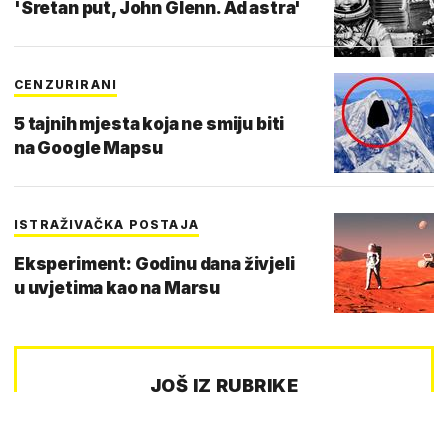
'Sretan put, John Glenn. Ad astra'
CENZURIRANI
5 tajnih mjesta koja ne smiju biti
na Google Mapsu
ISTRAŽIVAČKA POSTAJA
Eksperiment: Godinu dana živjeli
u uvjetima kao na Marsu
JOŠ IZ RUBRIKE