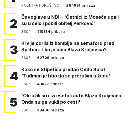
POLITIKA I DRUŠTVO
284691
prikaza
Čavoglave u NDH: 'Četnici iz Moseća upali
2
su u selo i pobili obitelj Perković'
360°
119334
prikaza
Krv je curila iz kombija na semaforu pred
3
Splitom: Tko je ubio Blaža Kraljevića?
360°
62729
prikaza
Kako se Stipetiću predao Čedo Bulat:
4
'Tuđman je htio da se prerušim u ženu'
360°
43627
prikaza
'Okružili su i izrešetali auto Blaža Kraljevića.
5
Onda su ga vukli po cesti'
360°
38406
prikaza