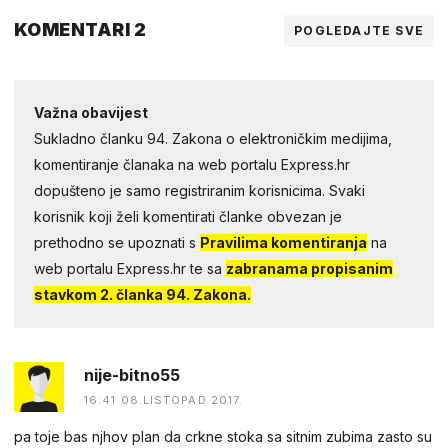
KOMENTARI 2
POGLEDAJTE SVE
Važna obavijest
Sukladno članku 94. Zakona o elektroničkim medijima,
komentiranje članaka na web portalu Express.hr
dopušteno je samo registriranim korisnicima. Svaki
korisnik koji želi komentirati članke obvezan je
prethodno se upoznati s
Pravilima komentiranja
na
web portalu Express.hr te sa
zabranama propisanim
stavkom 2. članka 94. Zakona.
nije-bitno55
16:41 08.LISTOPAD 2017.
pa toje bas njhov plan da crkne stoka sa sitnim zubima zasto su