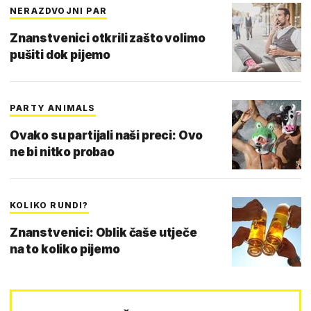
NERAZDVOJNI PAR
Znanstvenici otkrili zašto volimo
pušiti dok pijemo
PARTY ANIMALS
Ovako su partijali naši preci: Ovo
ne bi nitko probao
KOLIKO RUNDI?
Znanstvenici: Oblik čaše utječe
na to koliko pijemo