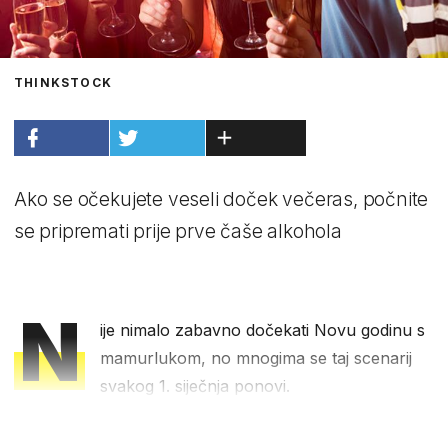
THINKSTOCK
Ako se očekujete veseli doček večeras, počnite
se pripremati prije prve čaše alkohola
N
ije nimalo zabavno dočekati Novu godinu s
mamurlukom, no mnogima se taj scenarij
svakog 1. siječnja ponovi.