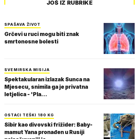
JOŠ IZ RUBRIKE
SPAŠAVA ŽIVOT
Grčevi u ruci mogu biti znak
smrtonosne bolesti
SVEMIRSKA MISIJA
Spektakularan izlazak Sunca na
Mjesecu, snimila ga je privatna
letjelica - 'Pla…
OSTACI TEŠKI 180 KG
Sibir kao divovski frižider: Baby-
mamut Yana pronađen u Rusiji