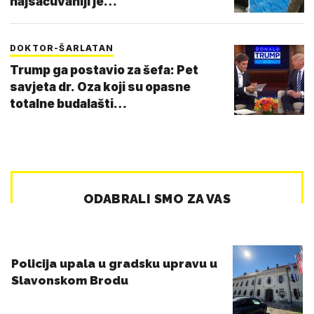
najsačuvaniji je…
DOKTOR-ŠARLATAN
Trump ga postavio za šefa: Pet
savjeta dr. Oza koji su opasne
totalne budalašti…