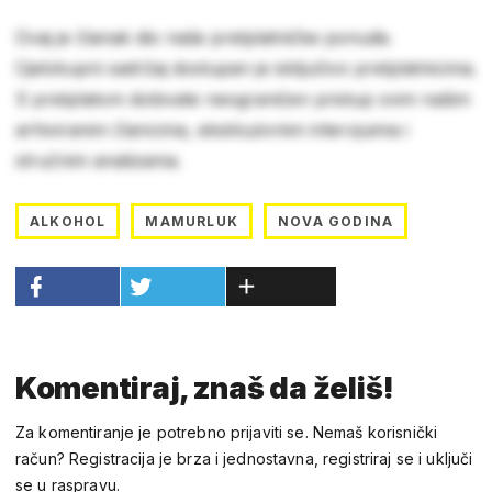
Ovaj je članak dio naše pretplatničke ponude.
Cjelokupni sadržaj dostupan je isključivo pretplatnicima.
S pretplatom dobivate neograničen pristup svim našim
arhiviranim člancima, ekskluzivnim intervjuima i
stručnim analizama.
ALKOHOL
MAMURLUK
NOVA GODINA
Komentiraj, znaš da želiš!
Za komentiranje je potrebno prijaviti se. Nemaš korisnički
račun? Registracija je brza i jednostavna, registriraj se i uključi
se u raspravu.