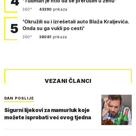
4
'Tuđman je htio da se prerušim u ženu'
360°
43390
prikaza
'Okružili su i izrešetali auto Blaža Kraljevića.
5
Onda su ga vukli po cesti'
360°
38081
prikaza
VEZANI ČLANCI
DAN POSLIJE
Sigurni lijekovi za mamurluk koje
možete isprobati već ovog tjedna