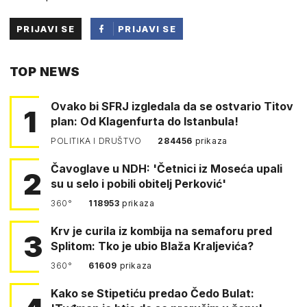
PRIJAVI SE
PRIJAVI SE
PUTEM
TOP NEWS
FACEBOOKA
Ovako bi SFRJ izgledala da se ostvario Titov
1
plan: Od Klagenfurta do Istanbula!
POLITIKA I DRUŠTVO
284456
prikaza
Čavoglave u NDH: 'Četnici iz Moseća upali
2
su u selo i pobili obitelj Perković'
360°
118953
prikaza
Krv je curila iz kombija na semaforu pred
3
Splitom: Tko je ubio Blaža Kraljevića?
360°
61609
prikaza
Kako se Stipetiću predao Čedo Bulat: