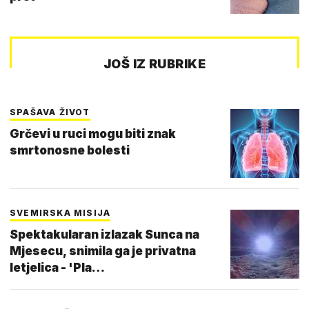
JOŠ IZ RUBRIKE
SPAŠAVA ŽIVOT
Grčevi u ruci mogu biti znak
smrtonosne bolesti
SVEMIRSKA MISIJA
Spektakularan izlazak Sunca na
Mjesecu, snimila ga je privatna
letjelica - 'Pla…