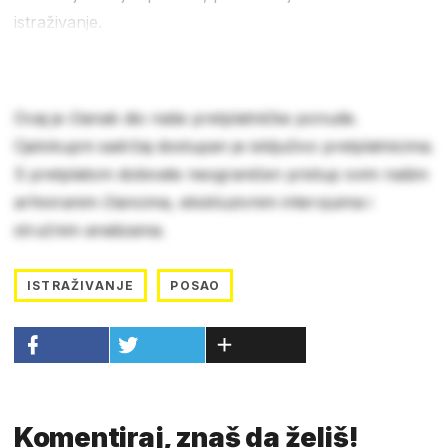
istraživanje.
Ovaj je članak dio naše pretplatničke ponude.
Cjelokupni sadržaj dostupan je isključivo pretplatnicima.
S pretplatom dobivate neograničen pristup svim našim
arhiviranim člancima, ekskluzivnim intervjuima i
stručnim analizama.
ISTRAŽIVANJE
POSAO
Komentiraj, znaš da želiš!