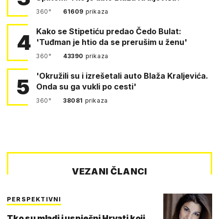
360°
61609
prikaza
Kako se Stipetiću predao Čedo Bulat:
4
'Tuđman je htio da se prerušim u ženu'
360°
43390
prikaza
'Okružili su i izrešetali auto Blaža Kraljevića.
5
Onda su ga vukli po cesti'
360°
38081
prikaza
VEZANI ČLANCI
PERSPEKTIVNI
Tko su mladi i uspješni Hrvati koji