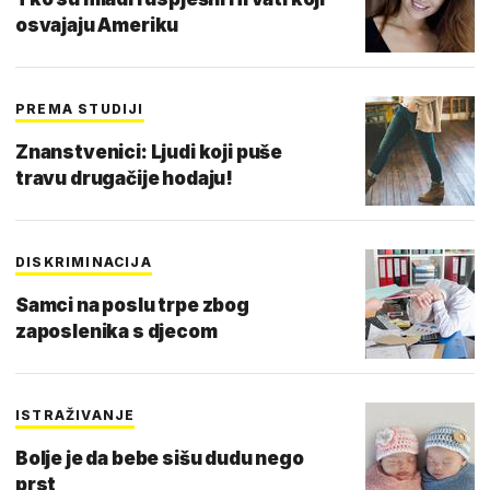
osvajaju Ameriku
PREMA STUDIJI
Znanstvenici: Ljudi koji puše
travu drugačije hodaju!
DISKRIMINACIJA
Samci na poslu trpe zbog
zaposlenika s djecom
ISTRAŽIVANJE
Bolje je da bebe sišu dudu nego
prst