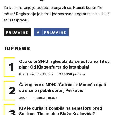
Za komentiranje je potrebno prijaviti se. Nemaš korisnički
račun? Registracija je brza i jednostavna, registriraj se i uključi
se u raspravu.
PRIJAVI SE
PRIJAVI SE
PUTEM
TOP NEWS
FACEBOOKA
Ovako bi SFRJ izgledala da se ostvario Titov
1
plan: Od Klagenfurta do Istanbula!
POLITIKA I DRUŠTVO
284456
prikaza
Čavoglave u NDH: 'Četnici iz Moseća upali
2
su u selo i pobili obitelj Perković'
360°
118953
prikaza
Krv je curila iz kombija na semaforu pred
3
Splitom: Tko je ubio Blaža Kraljevića?