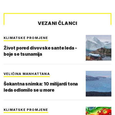
VEZANI ČLANCI
KLIMATSKE PROMJENE
Život pored divovske sante leda -
boje se tsunamija
VELIČINA MANHATTANA
Šokantna snimka: 10 milijardi tona
leda odlomilo se u more
KLIMATSKE PROMJENE