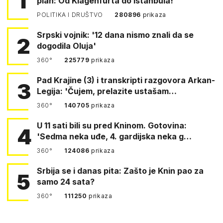
1
plan: Od Klagenfurta do Istanbula!
POLITIKA I DRUŠTVO
280896
prikaza
Srpski vojnik: '12 dana nismo znali da se
2
dogodila Oluja'
360°
225779
prikaza
Pad Krajine (3) i transkripti razgovora Arkan-
3
Legija: 'Čujem, prelazite ustašam…
360°
140705
prikaza
U 11 sati bili su pred Kninom. Gotovina:
4
'Sedma neka uđe, 4. gardijska neka g…
360°
124086
prikaza
Srbija se i danas pita: Zašto je Knin pao za
5
samo 24 sata?
360°
111250
prikaza