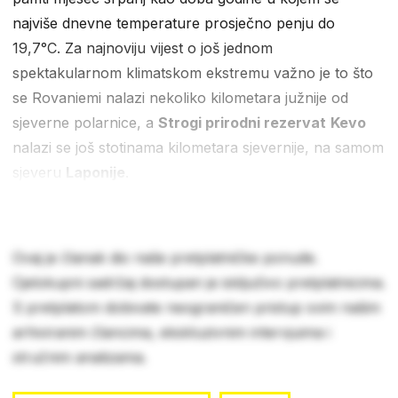
najviše dnevne temperature prosječno penju do
19,7°C. Za najnoviju vijest o još jednom
spektakularnom klimatskom ekstremu važno je to što
se Rovaniemi nalazi nekoliko kilometara južnije od
sjeverne polarnice, a
Strogi prirodni rezervat
Kevo
nalazi se još stotinama kilometara sjevernije, na samom
sjeveru
Laponije
.
Ovaj je članak dio naše pretplatničke ponude.
Cjelokupni sadržaj dostupan je isključivo pretplatnicima.
S pretplatom dobivate neograničen pristup svim našim
arhiviranim člancima, ekskluzivnim intervjuima i
stručnim analizama.