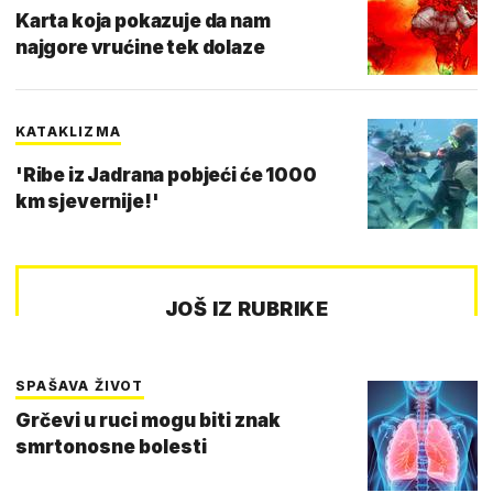
Karta koja pokazuje da nam
najgore vrućine tek dolaze
KATAKLIZMA
'Ribe iz Jadrana pobjeći će 1000
km sjevernije!'
JOŠ IZ RUBRIKE
SPAŠAVA ŽIVOT
Grčevi u ruci mogu biti znak
smrtonosne bolesti