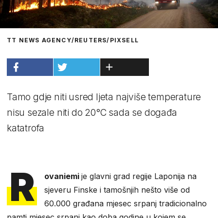
TT NEWS AGENCY/REUTERS/PIXSELL
Tamo gdje niti usred ljeta najviše temperature
nisu sezale niti do 20°C sada se događa
katatrofa
R
ovaniemi
je glavni grad regije Laponija na
sjeveru Finske i tamošnjih nešto više od
60.000 građana mjesec srpanj tradicionalno
pamti mjesec srpanj kao doba godine u kojem se