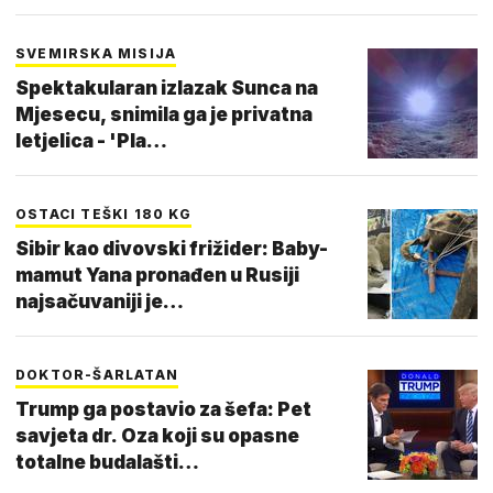
SVEMIRSKA MISIJA
Spektakularan izlazak Sunca na
Mjesecu, snimila ga je privatna
letjelica - 'Pla…
OSTACI TEŠKI 180 KG
Sibir kao divovski frižider: Baby-
mamut Yana pronađen u Rusiji
najsačuvaniji je…
DOKTOR-ŠARLATAN
Trump ga postavio za šefa: Pet
savjeta dr. Oza koji su opasne
totalne budalašti…