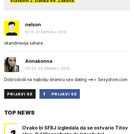
stavkom 2. članka 94. Zakona.
nelson
10:15 21.SRPANJ 2018.
skandinavija sahara
Annakonna
02:02 20.SRPANJ 2018.
Dobrodošli na najbolju stranicu sex dating ==>> Sexydrom.com
PRIJAVI SE
PRIJAVI SE
PUTEM
TOP NEWS
FACEBOOKA
Ovako bi SFRJ izgledala da se ostvario Titov