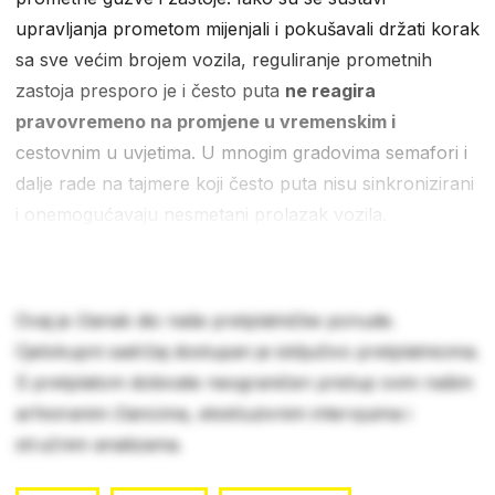
upravljanja prometom mijenjali i pokušavali držati korak
sa sve većim brojem vozila, reguliranje prometnih
zastoja presporo je i često puta
ne reagira
pravovremeno na promjene u vremenskim i
cestovnim u uvjetima. U mnogim gradovima semafori i
dalje rade na tajmere koji često puta nisu sinkronizirani
i onemogućavaju nesmetani prolazak vozila.
Ovaj je članak dio naše pretplatničke ponude.
Cjelokupni sadržaj dostupan je isključivo pretplatnicima.
S pretplatom dobivate neograničen pristup svim našim
arhiviranim člancima, ekskluzivnim intervjuima i
stručnim analizama.