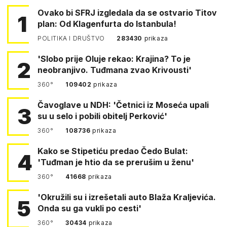
Ovako bi SFRJ izgledala da se ostvario Titov
1
plan: Od Klagenfurta do Istanbula!
POLITIKA I DRUŠTVO
283430
prikaza
'Slobo prije Oluje rekao: Krajina? To je
2
neobranjivo. Tuđmana zvao Krivousti'
360°
109402
prikaza
Čavoglave u NDH: 'Četnici iz Moseća upali
3
su u selo i pobili obitelj Perković'
360°
108736
prikaza
Kako se Stipetiću predao Čedo Bulat:
4
'Tuđman je htio da se prerušim u ženu'
360°
41668
prikaza
'Okružili su i izrešetali auto Blaža Kraljevića.
5
Onda su ga vukli po cesti'
360°
30434
prikaza