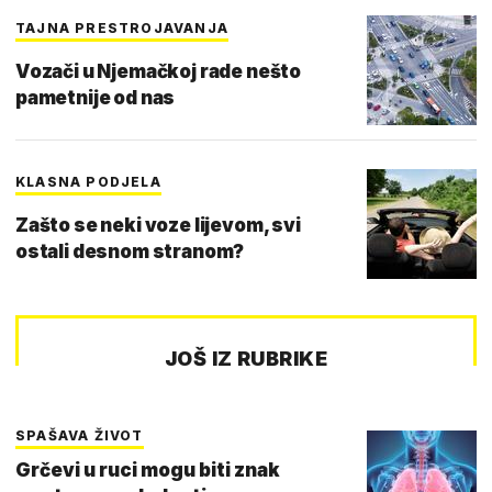
TAJNA PRESTROJAVANJA
Vozači u Njemačkoj rade nešto
pametnije od nas
KLASNA PODJELA
Zašto se neki voze lijevom, svi
ostali desnom stranom?
JOŠ IZ RUBRIKE
SPAŠAVA ŽIVOT
Grčevi u ruci mogu biti znak