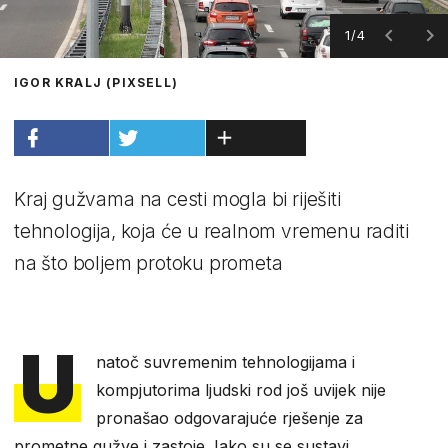
1/4
IGOR KRALJ (PIXSELL)
Kraj gužvama na cesti mogla bi riješiti
tehnologija, koja će u realnom vremenu raditi
na što boljem protoku prometa
U
natoč suvremenim tehnologijama i
kompjutorima ljudski rod još uvijek nije
pronašao odgovarajuće rješenje za
prometne gužve i zastoje. Iako su se sustavi