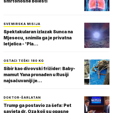
smrtonosne bolesti
SVEMIRSKA MISIJA
Spektakularan izlazak Sunca na
Mjesecu, snimila ga je privatna
letjelica - 'Pla…
OSTACI TEŠKI 180 KG
Sibir kao divovski frižider: Baby-
mamut Yana pronađen u Rusiji
najsačuvaniji je…
DOKTOR-ŠARLATAN
Trump ga postavio za šefa: Pet
savjeta dr. Oza koji su opasne