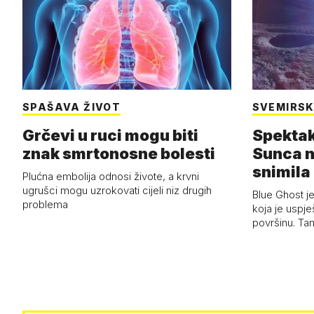
SPAŠAVA ŽIVOT
SVEMIRSK
Grčevi u ruci mogu biti
Spektak
znak smrtonosne bolesti
Sunca n
snimila 
Plućna embolija odnosi živote, a krvni
letjelic
ugrušci mogu uzrokovati cijeli niz drugih
Blue Ghost je
problema
koja je uspj
površinu. Ta