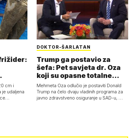
DOKTOR-ŠARLATAN
frižider:
Trump ga postavio za
šefa: Pet savjeta dr. Oza
koji su opasne totalne
budalašti…
20 cm i
Mehmeta Oza odlučio je postaviti Donald
 je udaljena
Trump na čelo dvaju vladinih programa za
 oce…
javno zdravstveno osiguranje u SAD-u, …