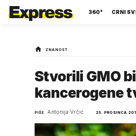
360°
CRNI SV
ZNANOST
Stvorili GMO bil
kancerogene tv
Antonija Vrčić
PIŠE
25. PROSINCA 201