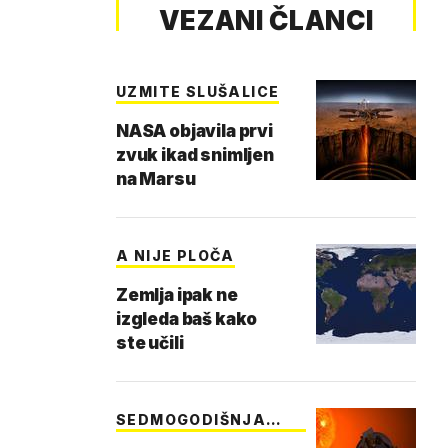
VEZANI ČLANCI
UZMITE SLUŠALICE
NASA objavila prvi
zvuk ikad snimljen
na Marsu
A NIJE PLOČA
Zemlja ipak ne
izgleda baš kako
ste učili
SEDMOGODIŠNJA
MISIJA