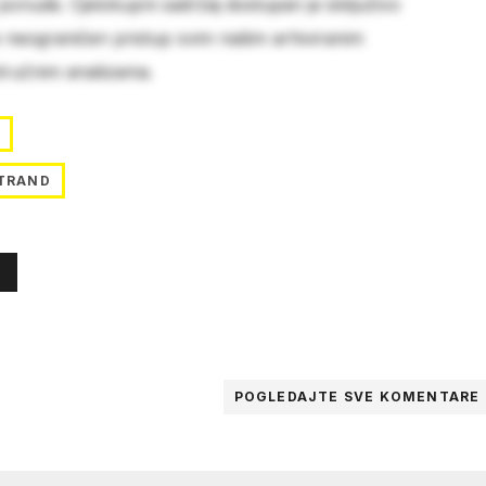
 ponude. Cjelokupni sadržaj dostupan je isključivo
e neograničen pristup svim našim arhiviranim
stručnim analizama.
TRAND
POGLEDAJTE SVE
KOMENTARE