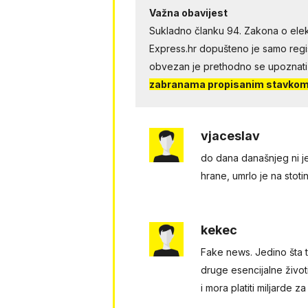
Važna obavijest
Sukladno članku 94. Zakona o elek
Express.hr dopušteno je samo regist
obvezan je prethodno se upoznati
zabranama propisanim stavkom 
vjaceslav
do dana današnjeg ni j
hrane, umrlo je na stotin
kekec
Fake news. Jedino šta t
druge esencijalne život
i mora platiti miljarde za