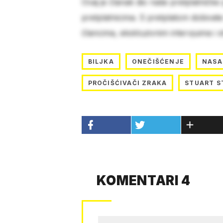
Ovaj je članak dio naše pretplatničke
pretplatnicima. S pretplatom dobivat
člancima, ekskluzivnim intervjuima i 
BILJKA
ONEČIŠĆENJE
NASA
PROČIŠĆIVAČI ZRAKA
STUART S
KOMENTARI 4