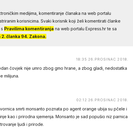
troničkim medijima, komentiranje članaka na web portalu
riranim korisnicima. Svaki korisnik koji želi komentirati članke
 s
Pravilima komentiranja
na web portalu Express.hr te sa
2. članka 94. Zakona.
18:35 26.PROSINAC 2018.
edan čovjek nije umro zbog gmo hrane, a zbog gladi, nedostatka
e milijuna.
02:12 26.PROSINAC 2018.
vornica smrti monsanto poznata po agent orange ubija su pčele i
inje kao i prirodna sjemenja. Monsanto je sad popušio niz parnica
 trovanje ljudi i prirode.