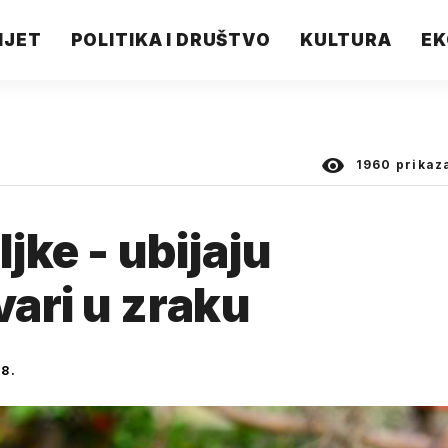
IJET
POLITIKA I DRUŠTVO
KULTURA
EK
1960
prikaz
jke - ubijaju
ari u zraku
8.