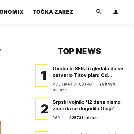
ONOMIX
TOČKA ZAREZ
TOP NEWS
a
Ovako bi SFRJ izgledala da se
1
ostvario Titov plan: Od
Klagenfurta do Istanbula!
POLITIKA I DRUŠTVO
280484
prikaza
Srpski vojnik: '12 dana nismo
2
znali da se dogodila Oluja'
360°
225731
prikaza