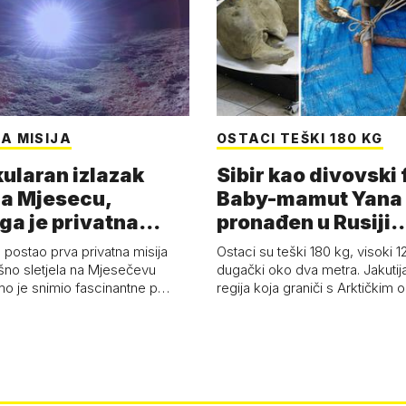
A MISIJA
OSTACI TEŠKI 180 KG
ularan izlazak
Sibir kao divovski 
a Mjesecu,
Baby-mamut Yana
ga je privatna
pronađen u Rusiji
a - 'Pla…
najsačuvaniji je…
 postao prva privatna misija
Ostaci su teški 180 kg, visoki 1
ešno sletjela na Mjesečevu
dugački oko dva metra. Jakutija
mo je snimio fascinantne p…
regija koja graniči s Arktičkim