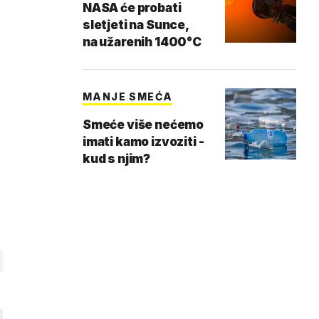
NASA će probati
sletjeti na Sunce,
na užarenih 1400°C
MANJE SMEĆA
Smeće više nećemo
imati kamo izvoziti -
kud s njim?