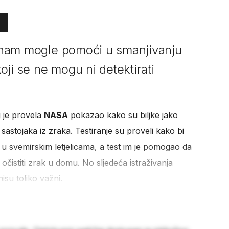
bi nam mogle pomoći u smanjivanju
ji se ne mogu ni detektirati
g je provela
NASA
pokazao kako su biljke jako
sastojaka iz zraka. Testiranje su proveli kako bi
a u svemirskim letjelicama, a test im je pomogao da
očistiti zrak u domu. No sljedeća istraživanja
isu toliko važni.