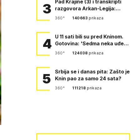
Pad Krajine (3) i transkripti
3
razgovora Arkan-Legija:
'Čujem, prelazite ustašam…
360°
140663
prikaza
U 11 sati bili su pred Kninom.
4
Gotovina: 'Sedma neka uđe,
4. gardijska neka g…
360°
124038
prikaza
Srbija se i danas pita: Zašto je
5
Knin pao za samo 24 sata?
360°
111218
prikaza