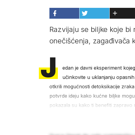
Razvijaju se biljke koje 
onečišćenja, zagađivača ko
J
edan je davni eksperiment koje
učinkovite u uklanjanju opasnih 
otkrili mogućnosti detoksikacije zrak
potvrde ideju kako kućne biljke mogu 
pokazala su kako ti benefiti zapravo n