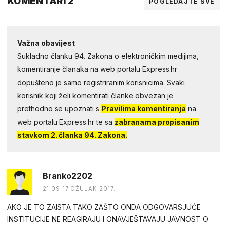
KOMENTARI 2
POGLEDAJTE SVE
Važna obavijest
Sukladno članku 94. Zakona o elektroničkim medijima,
komentiranje članaka na web portalu Express.hr
dopušteno je samo registriranim korisnicima. Svaki
korisnik koji želi komentirati članke obvezan je
prethodno se upoznati s
Pravilima komentiranja
na
web portalu Express.hr te sa
zabranama propisanim
stavkom 2. članka 94. Zakona.
Branko2202
21:09 17.OŽUJAK 2017.
AKO JE TO ZAISTA TAKO ZAŠTO ONDA ODGOVARSJUĆE
INSTITUCIJE NE REAGIRAJU I ONAVJEŠTAVAJU JAVNOST O