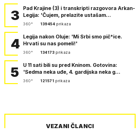
Pad Krajine (3) i transkripti razgovora Arkan-
3
Legija: 'Čujem, prelazite ustašam…
360°
139454
prikaza
Legija nakon Oluje: 'Mi Srbi smo pič*ice.
4
Hrvati su nas pomeli!'
360°
134173
prikaza
U 11 sati bili su pred Kninom. Gotovina:
5
'Sedma neka uđe, 4. gardijska neka g…
360°
121571
prikaza
VEZANI ČLANCI