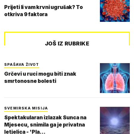
Prijeti li vam krvni ugrušak? To
otkriva 9 faktora
JOŠ IZ RUBRIKE
SPAŠAVA ŽIVOT
Grčevi u ruci mogu biti znak
smrtonosne bolesti
SVEMIRSKA MISIJA
Spektakularan izlazak Sunca na
Mjesecu, snimila ga je privatna
letjelica - 'Pla…