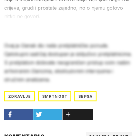
crijeva, grudi i prostate zajedno, no o njemu gotovo
nitko ne govori.
Ovaj je članak dio naše pretplatničke ponude.
Cjelokupni sadržaj dostupan je isključivo pretplatnicima.
S pretplatom dobivate neograničen pristup svim našim
arhiviranim člancima, ekskluzivnim intervjuima i
stručnim analizama.
ZDRAVLJE
SMRTNOST
SEPSA