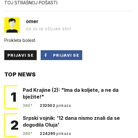
TOJ STRAŠNOJ POŠASTI.
omer
06:32 16.OŽUJAK 2017.
Prokleta bolest.
PRIJAVI SE
PRIJAVI SE
PUTEM
TOP NEWS
FACEBOOKA
Pad Krajine (2): "Ima da koljete, a ne da
1
bježite!"
360°
232502
prikaza
Srpski vojnik: '12 dana nismo znali da se
2
dogodila Oluja'
360°
224295
prikaza