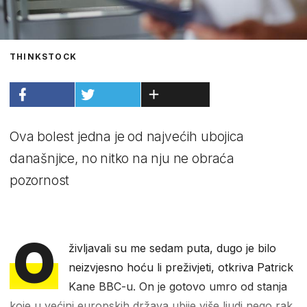
THINKSTOCK
Ova bolest jedna je od najvećih ubojica
današnjice, no nitko na nju ne obraća
pozornost
O
življavali su me sedam puta, dugo je bilo
neizvjesno hoću li preživjeti, otkriva Patrick
Kane BBC-u. On je gotovo umro od stanja
koje u većini europskih država ubije više ljudi nego rak