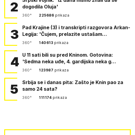
2
dogodila Oluja'
360°
225686
prikaza
Pad Krajine (3) i transkripti razgovora Arkan-
3
Legija: 'Čujem, prelazite ustašam…
360°
140613
prikaza
U 11 sati bili su pred Kninom. Gotovina:
4
'Sedma neka uđe, 4. gardijska neka g…
360°
123987
prikaza
Srbija se i danas pita: Zašto je Knin pao za
5
samo 24 sata?
360°
111174
prikaza