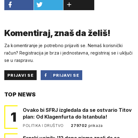
Komentiraj, znaš da želiš!
Za komentiranje je potrebno prijaviti se. Nemaš korisnički
račun? Registracija je brza i jednostavna, registriraj se i uključi
se u raspravu.
PRIJAVI SE
PRIJAVI SE
PUTEM
TOP NEWS
FACEBOOKA
Ovako bi SFRJ izgledala da se ostvario Titov
1
plan: Od Klagenfurta do Istanbula!
POLITIKA I DRUŠTVO
279702
prikaza
Srpski vojnik: '12 dana nismo znali da se