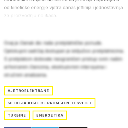
od kinetičke energije vjetra danas jeftinija i jednostavnija
za proizvodnju no ikada.
Ovaj je članak dio naše pretplatničke ponude.
Cjelokupni sadržaj dostupan je isključivo pretplatnicima.
S pretplatom dobivate neograničen pristup svim našim
arhiviranim člancima, ekskluzivnim intervjuima i
stručnim analizama.
VJETROELEKTRANE
50 IDEJA KOJE ĆE PROMIJENITI SVIJET
TURBINE
ENERGETIKA