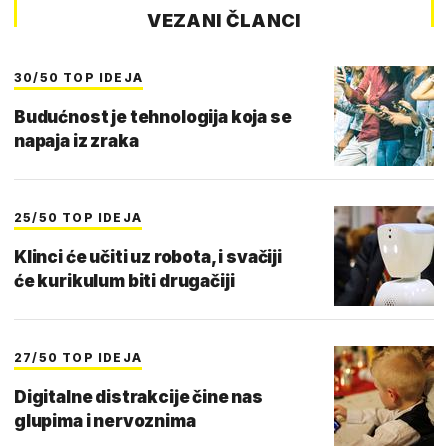
VEZANI ČLANCI
30/50 TOP IDEJA
Budućnost je tehnologija koja se
napaja iz zraka
25/50 TOP IDEJA
Klinci će učiti uz robota, i svačiji
će kurikulum biti drugačiji
27/50 TOP IDEJA
Digitalne distrakcije čine nas
glupima i nervoznima