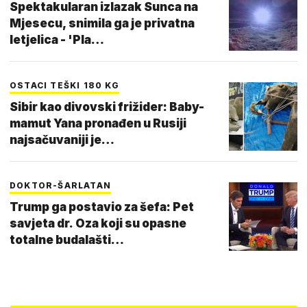
Spektakularan izlazak Sunca na
Mjesecu, snimila ga je privatna
letjelica - 'Pla…
OSTACI TEŠKI 180 KG
Sibir kao divovski frižider: Baby-
mamut Yana pronađen u Rusiji
najsačuvaniji je…
DOKTOR-ŠARLATAN
Trump ga postavio za šefa: Pet
savjeta dr. Oza koji su opasne
totalne budalašti…