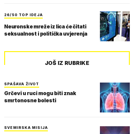
26/50 TOP IDEJA
Neuronske mreže iz lica će čitati
seksualnost i politička uvjerenja
JOŠ IZ RUBRIKE
SPAŠAVA ŽIVOT
Grčevi u ruci mogu biti znak
smrtonosne bolesti
SVEMIRSKA MISIJA