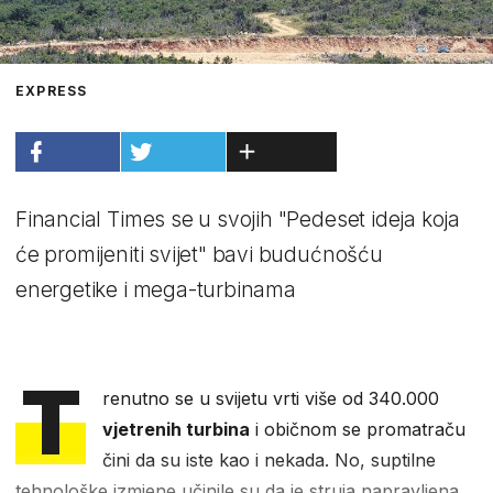
EXPRESS
Financial Times se u svojih "Pedeset ideja koja
će promijeniti svijet" bavi budućnošću
energetike i mega-turbinama
T
renutno se u svijetu vrti više od 340.000
vjetrenih turbina
i običnom se promatraču
čini da su iste kao i nekada. No, suptilne
tehnološke izmjene učinile su da je struja napravljena