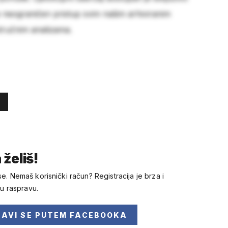
e neograničen pristup svim našim arhiviranim
stručnim analizama.
 želiš!
se. Nemaš korisnički račun? Registracija je brza i
 u raspravu.
JAVI SE
PUTEM FACEBOOKA