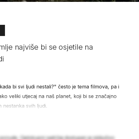
je najviše bi se osjetile na
di
kada bi svi ljudi nestali?" često je tema filmova, pa i
ko veliki utjecaj na naš planet, koji bi se značajno
nestanka svih ljudi.
 ponude. Cjelokupni sadržaj dostupan je isključivo