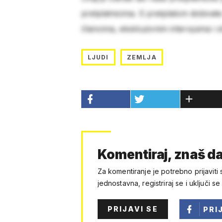
pretplatnicima. S pretplatom dobivat
člancima, ekskluzivnim intervjuima i 
LJUDI
ZEMLJA
Komentiraj, znaš da
Za komentiranje je potrebno prijaviti 
jednostavna, registriraj se i uključi se
PRIJAVI SE
PRI