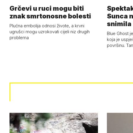
Grčevi u ruci mogu biti
Spektak
znak smrtonosne bolesti
Sunca n
snimila 
Plućna embolija odnosi živote, a krvni
letjelic
ugrušci mogu uzrokovati cijeli niz drugih
Blue Ghost je
problema
koja je uspj
površinu. Ta