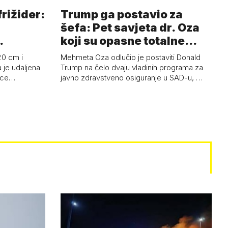
frižider:
Trump ga postavio za
šefa: Pet savjeta dr. Oza
koji su opasne totalne
budalašti…
20 cm i
Mehmeta Oza odlučio je postaviti Donald
 je udaljena
Trump na čelo dvaju vladinih programa za
 oce…
javno zdravstveno osiguranje u SAD-u, …