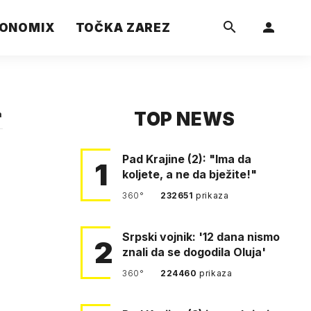
ONOMIX
TOČKA ZAREZ
TOP NEWS
a
Pad Krajine (2): "Ima da
1
koljete, a ne da bježite!"
360°
232651
prikaza
Srpski vojnik: '12 dana nismo
2
znali da se dogodila Oluja'
360°
224460
prikaza