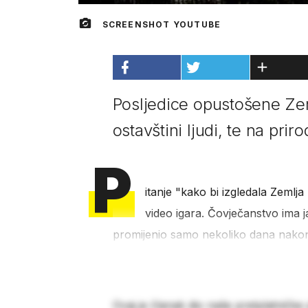
SCREENSHOT YOUTUBE
Posljedice opustošene Zeml
ostavštini ljudi, te na priro
P
itanje "kako bi izgledala Zemlja 
video igara. Čovječanstvo ima ja
promijenio samo nekoliko dana nakon 
Ovaj je članak dio naše pretplatničke