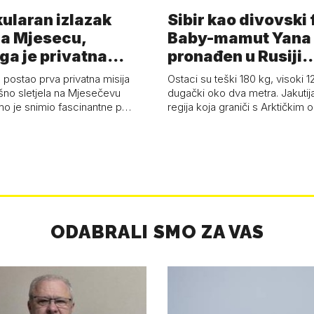
ularan izlazak
Sibir kao divovski 
a Mjesecu,
Baby-mamut Yana
ga je privatna
pronađen u Rusiji
a - 'Pla…
najsačuvaniji je…
 postao prva privatna misija
Ostaci su teški 180 kg, visoki 1
ešno sletjela na Mjesečevu
dugački oko dva metra. Jakutija
mo je snimio fascinantne p…
regija koja graniči s Arktičkim