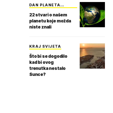
DAN PLANETA
ZEMLJE
22 stvari o našem
planetu koje možda
niste znali
KRAJ SVIJETA
Što bi se dogodilo
kad bi ovog
trenutka nestalo
Sunce?