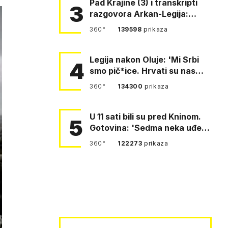
Pad Krajine (3) i transkripti
3
razgovora Arkan-Legija:
'Čujem, prelazite ustašam…
360°
139598
prikaza
Legija nakon Oluje: 'Mi Srbi
4
smo pič*ice. Hrvati su nas
pomeli!'
360°
134300
prikaza
U 11 sati bili su pred Kninom.
5
Gotovina: 'Sedma neka uđe,
4. gardijska neka g…
360°
122273
prikaza