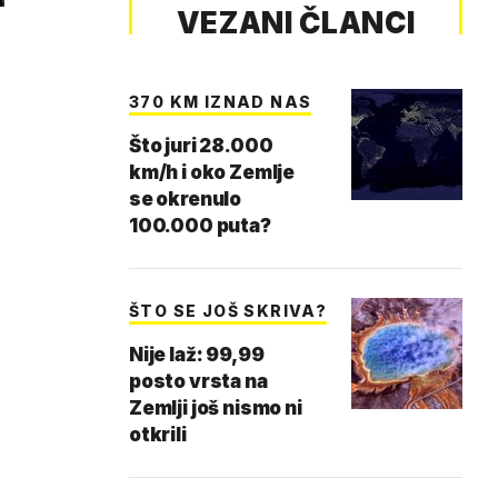
VEZANI ČLANCI
370 KM IZNAD NAS
Što juri 28.000
km/h i oko Zemlje
se okrenulo
100.000 puta?
ŠTO SE JOŠ SKRIVA?
Nije laž: 99,99
posto vrsta na
Zemlji još nismo ni
otkrili