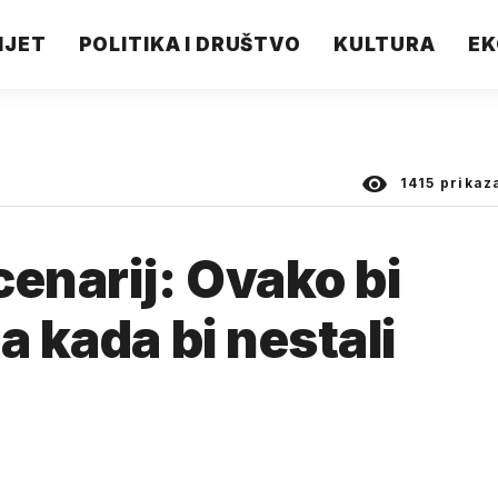
IJET
POLITIKA I DRUŠTVO
KULTURA
EK
1415
prikaz
cenarij: Ovako bi
a kada bi nestali