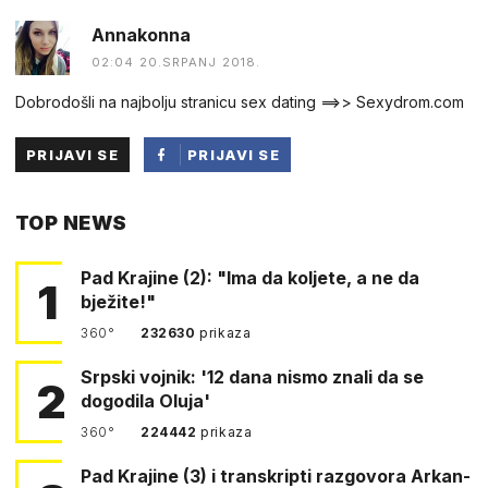
Annakonna
02:04 20.SRPANJ 2018.
Dobrodošli na najbolju stranicu sex dating ==>> Sexydrom.com
PRIJAVI SE
PRIJAVI SE
PUTEM
TOP NEWS
FACEBOOKA
Pad Krajine (2): "Ima da koljete, a ne da
1
bježite!"
360°
232630
prikaza
Srpski vojnik: '12 dana nismo znali da se
2
dogodila Oluja'
360°
224442
prikaza
Pad Krajine (3) i transkripti razgovora Arkan-