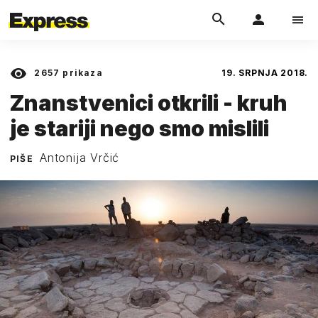
2657
prikaza
19. SRPNJA 2018.
Znanstvenici otkrili - kruh
je stariji nego smo mislili
Antonija Vrčić
PIŠE