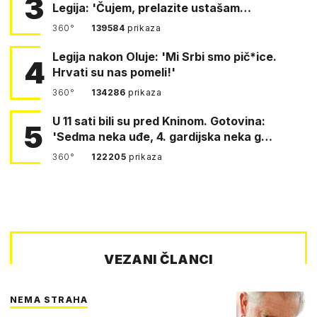
3
Legija: 'Čujem, prelazite ustašam…
360°
139584
prikaza
Legija nakon Oluje: 'Mi Srbi smo pič*ice.
4
Hrvati su nas pomeli!'
360°
134286
prikaza
U 11 sati bili su pred Kninom. Gotovina:
5
'Sedma neka uđe, 4. gardijska neka g…
360°
122205
prikaza
VEZANI ČLANCI
NEMA STRAHA