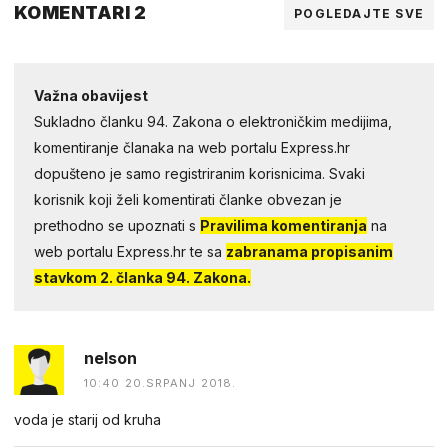
KOMENTARI 2
POGLEDAJTE SVE
Važna obavijest
Sukladno članku 94. Zakona o elektroničkim medijima,
komentiranje članaka na web portalu Express.hr
dopušteno je samo registriranim korisnicima. Svaki
korisnik koji želi komentirati članke obvezan je
prethodno se upoznati s
Pravilima komentiranja
na
web portalu Express.hr te sa
zabranama propisanim
stavkom 2. članka 94. Zakona.
nelson
10:40 20.SRPANJ 2018.
voda je starij od kruha