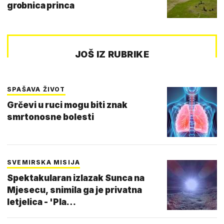
grobnica princa
JOŠ IZ RUBRIKE
SPAŠAVA ŽIVOT
Grčevi u ruci mogu biti znak
smrtonosne bolesti
SVEMIRSKA MISIJA
Spektakularan izlazak Sunca na
Mjesecu, snimila ga je privatna
letjelica - 'Pla…