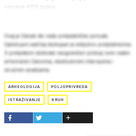
najmanje 4000 godina.
Ovaj je članak dio naše pretplatničke ponude.
Cjelokupni sadržaj dostupan je isključivo pretplatnicima.
S pretplatom dobivate neograničen pristup svim našim
arhiviranim člancima, ekskluzivnim intervjuima i
stručnim analizama.
ARHEOLOGIJA
POLJOPRIVREDA
ISTRAŽIVANJE
KRUH