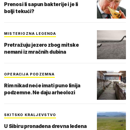
Prenosi li sapun bakterije i je li
bolji tekući?
MISTERIOZNA LEGENDA
Pretražuju jezero zbog mitske
nemani iz mračnih dubina
OPERACIJA PODZEMNA
Rim nikad neće imati puno linija
podzemne. Ne daju arheolozi
SKITSKO KRALJEVSTVO
U Sibiru pronađena drevna ledena