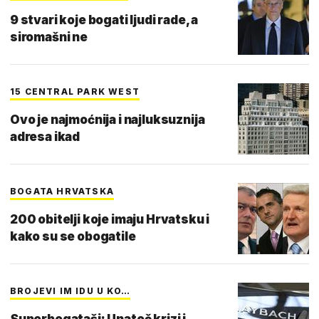
9 stvari koje bogati ljudi rade, a
siromašni ne
15 CENTRAL PARK WEST
Ovo je najmoćnija i najluksuznija
adresa ikad
BOGATA HRVATSKA
200 obitelji koje imaju Hrvatsku i
kako su se obogatile
BROJEVI IM IDU U KO…
Superbogataši: Unatoč krizi i