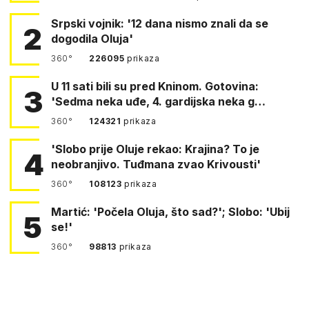
Srpski vojnik: '12 dana nismo znali da se
2
dogodila Oluja'
360°
226095
prikaza
U 11 sati bili su pred Kninom. Gotovina:
3
'Sedma neka uđe, 4. gardijska neka g…
360°
124321
prikaza
'Slobo prije Oluje rekao: Krajina? To je
4
neobranjivo. Tuđmana zvao Krivousti'
360°
108123
prikaza
Martić: 'Počela Oluja, što sad?'; Slobo: 'Ubij
5
se!'
360°
98813
prikaza