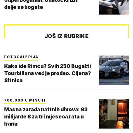
dalje se bogate
JOŠ IZ RUBRIKE
FOTOGALERIJA
Kako ide Rimcu? Svih 250 Bugatti
Tourbillona već je prodao. Cijena?
Sitnica
700.000 U MINUTI
Masna zarada naftnih divova: 93
milijarde $ za tri mjeseca rata u
Iranu