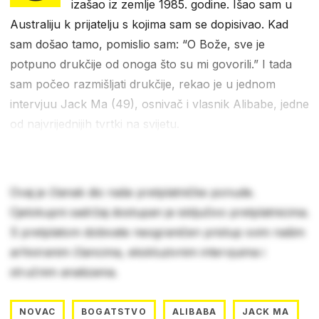
izašao iz zemlje 1985. godine. Išao sam u
Australiju k prijatelju s kojima sam se dopisivao. Kad
sam došao tamo, pomislio sam: “O Bože, sve je
potpuno drukčije od onoga što su mi govorili.” I tada
sam počeo razmišljati drukčije, rekao je u jednom
intervjuu Jack Ma (49), osnivač i vlasnik Alibabe, jedne
od najvrijednijih tvrtki na svijetu.
Ovaj je članak dio naše pretplatničke ponude.
Cjelokupni sadržaj dostupan je isključivo pretplatnicima.
S pretplatom dobivate neograničen pristup svim našim
arhiviranim člancima, ekskluzivnim intervjuima i
stručnim analizama.
NOVAC
BOGATSTVO
ALIBABA
JACK MA