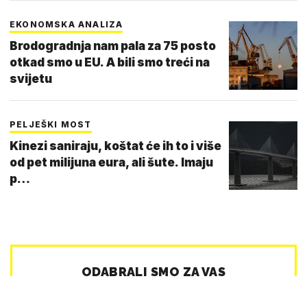
EKONOMSKA ANALIZA
Brodogradnja nam pala za 75 posto
otkad smo u EU. A bili smo treći na
svijetu
PELJEŠKI MOST
Kinezi saniraju, koštat će ih to i više
od pet milijuna eura, ali šute. Imaju
p…