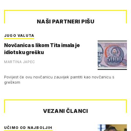
NAŠI PARTNERI PIŠU
JUGO VALUTA
Novčanica s likom Tita imala je
idiotsku grešku
MARTINA JAPEC
Povijest će ovu novčanicu zauvijek pamtiti kao novčanicu s
greškom
VEZANI ČLANCI
UČIMO OD NAJBOLJIH