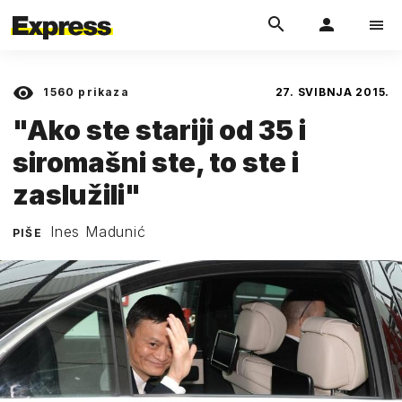
1560
prikaza
27. SVIBNJA 2015.
"Ako ste stariji od 35 i
siromašni ste, to ste i
zaslužili"
Ines Madunić
PIŠE