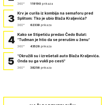
360°
119190
prikaza
Krv je curila iz kombija na semaforu pred
3
Splitom: Tko je ubio Blaža Kraljevića?
360°
62338
prikaza
Kako se Stipetiću predao Čedo Bulat:
4
'Tuđman je htio da se prerušim u ženu'
360°
43526
prikaza
'Okružili su i izrešetali auto Blaža Kraljevića.
5
Onda su ga vukli po cesti'
360°
38256
prikaza