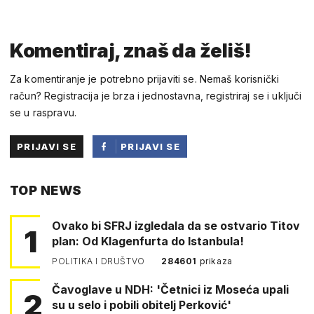
Komentiraj, znaš da želiš!
Za komentiranje je potrebno prijaviti se. Nemaš korisnički
račun? Registracija je brza i jednostavna, registriraj se i uključi
se u raspravu.
PRIJAVI SE
PRIJAVI SE
PUTEM
TOP NEWS
FACEBOOKA
Ovako bi SFRJ izgledala da se ostvario Titov
1
plan: Od Klagenfurta do Istanbula!
POLITIKA I DRUŠTVO
284601
prikaza
Čavoglave u NDH: 'Četnici iz Moseća upali
2
su u selo i pobili obitelj Perković'