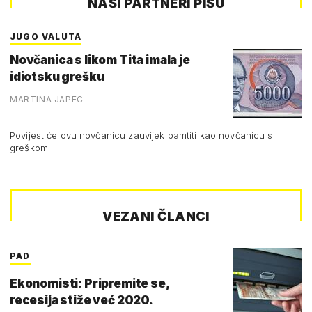
NAŠI PARTNERI PIŠU
JUGO VALUTA
Novčanica s likom Tita imala je
idiotsku grešku
MARTINA JAPEC
Povijest će ovu novčanicu zauvijek pamtiti kao novčanicu s
greškom
VEZANI ČLANCI
PAD
Ekonomisti: Pripremite se,
recesija stiže već 2020.