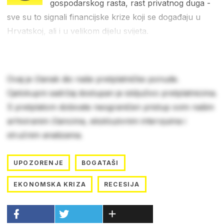
gospodarskog rasta, rast privatnog duga -
sve su to signali financijske krize koji se događaju u
Hrvatskoj, ali i u velikom dijelu svijeta.
Ovaj je članak dio naše pretplatničke ponude.
Cjelokupni sadržaj dostupan je isključivo pretplatnicima.
S pretplatom dobivate neograničen pristup svim našim
arhiviranim člancima, ekskluzivnim intervjuima i
stručnim analizama.
UPOZORENJE
BOGATAŠI
EKONOMSKA KRIZA
RECESIJA