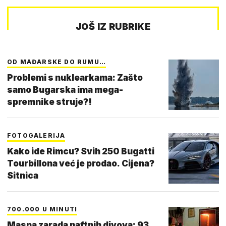
JOŠ IZ RUBRIKE
OD MAĐARSKE DO RUMU…
Problemi s nuklearkama: Zašto
samo Bugarska ima mega-
spremnike struje?!
FOTOGALERIJA
Kako ide Rimcu? Svih 250 Bugatti
Tourbillona već je prodao. Cijena?
Sitnica
700.000 U MINUTI
Masna zarada naftnih divova: 93