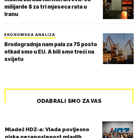
milijarde $ za tri mjeseca rata u
Iranu
EKONOMSKA ANALIZA
Brodogradnja nam pala za 75 posto
otkad smo u EU. A bili smo treći na
svijetu