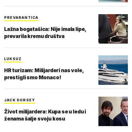
PREVARANTICA
Lažna bogatašica: Nije imala lipe,
prevarila kremu društva
LUKSUZ
HR turizam: Milijarderi nas vole,
prestigli smo Monaco!
JACK DORSEY
Život milijardera: Kupa se u ledu i
ženama šalje svoju kosu