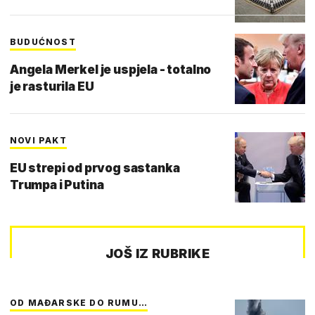
BUDUĆNOST
Angela Merkel je uspjela - totalno
je rasturila EU
NOVI PAKT
EU strepi od prvog sastanka
Trumpa i Putina
JOŠ IZ RUBRIKE
OD MAĐARSKE DO RUMU…