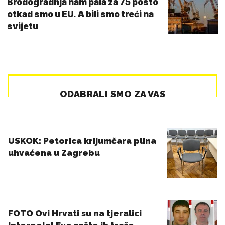
Brodogradnja nam pala za 75 posto
otkad smo u EU. A bili smo treći na
svijetu