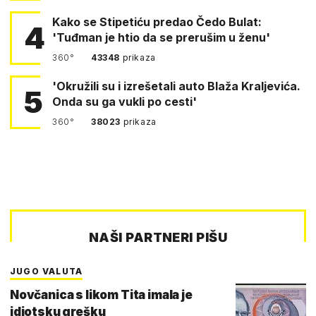
Kako se Stipetiću predao Čedo Bulat:
4
'Tuđman je htio da se prerušim u ženu'
360°
43348
prikaza
'Okružili su i izrešetali auto Blaža Kraljevića.
5
Onda su ga vukli po cesti'
360°
38023
prikaza
NAŠI PARTNERI PIŠU
JUGO VALUTA
Novčanica s likom Tita imala je
idiotsku grešku