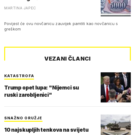
MARTINA JAPEC
Povijest će ovu novčanicu zauvijek pamtiti kao novčanicu s
greškom
VEZANI ČLANCI
KATASTROFA
Trump opet lupa: "Nijemci su
ruski zarobljenici"
SNAŽNO ORUŽJE
10 najskupljih tenkova na svijetu