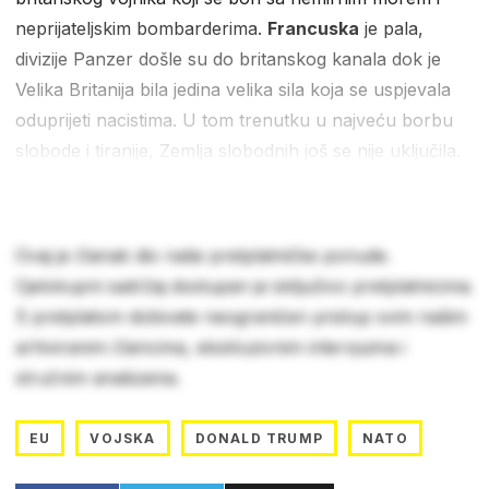
neprijateljskim bombarderima.
Francuska
je pala,
divizije Panzer došle su do britanskog kanala dok je
Velika Britanija bila jedina velika sila koja se uspjevala
oduprijeti nacistima. U tom trenutku u najveću borbu
slobode i tiranije, Zemlja slobodnih još se nije uključila.
Ovaj je članak dio naše pretplatničke ponude.
Cjelokupni sadržaj dostupan je isključivo pretplatnicima.
S pretplatom dobivate neograničen pristup svim našim
arhiviranim člancima, ekskluzivnim intervjuima i
stručnim analizama.
EU
VOJSKA
DONALD TRUMP
NATO