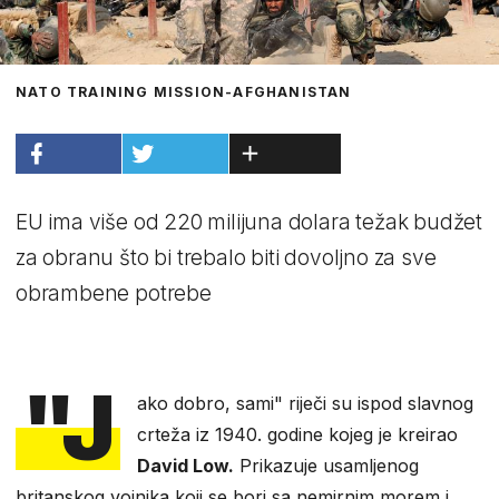
NATO TRAINING MISSION-AFGHANISTAN
EU ima više od 220 milijuna dolara težak budžet
za obranu što bi trebalo biti dovoljno za sve
obrambene potrebe
"J
ako dobro, sami" riječi su ispod slavnog
crteža iz 1940. godine kojeg je kreirao
David Low.
Prikazuje usamljenog
britanskog vojnika koji se bori sa nemirnim morem i