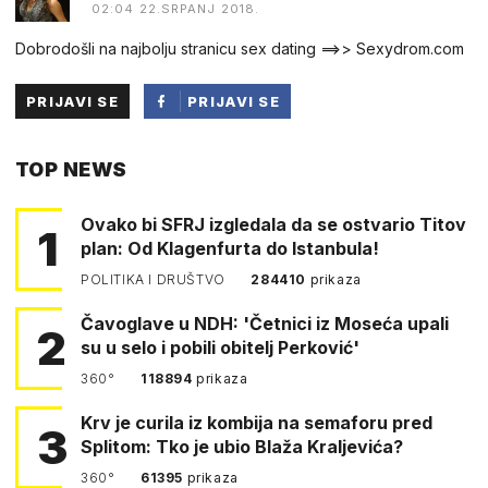
02:04 22.SRPANJ 2018.
Dobrodošli na najbolju stranicu sex dating ==>> Sexydrom.com
PRIJAVI SE
PRIJAVI SE
PUTEM
TOP NEWS
FACEBOOKA
Ovako bi SFRJ izgledala da se ostvario Titov
1
plan: Od Klagenfurta do Istanbula!
POLITIKA I DRUŠTVO
284410
prikaza
Čavoglave u NDH: 'Četnici iz Moseća upali
2
su u selo i pobili obitelj Perković'
360°
118894
prikaza
Krv je curila iz kombija na semaforu pred
3
Splitom: Tko je ubio Blaža Kraljevića?
360°
61395
prikaza